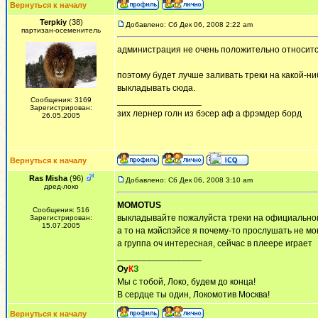
Вернуться к началу
Terpkiy
(38)
Добавлено: Сб Дек 06, 2008 2:22 am
партизан-осеменитель
администрация не очень положительно относится
поэтому будет лучше заливать треки на какой-н
выкладывать сюда.
Сообщения: 3169
_________________
Зарегистрирован:
зих лернер голн из бэсер аф а фрэмдер борд
26.05.2005
Вернуться к началу
Ras Misha
(96)
Добавлено: Сб Дек 06, 2008 3:10 am
дред-локо
MOMOTUS
Сообщения: 516
выкладывайте пожалуйста треки на официально
Зарегистрирован:
15.07.2005
а то на мэйспэйсе я почему-то прослушать не мо
а группа оч интересная, сейчас в плеере играет
_________________
Оу
К
З
Мы с тобой, Локо, будем до конца!
В сердце ты один, Локомотив Москва!
Вернуться к началу