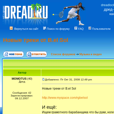
dreadloc
дред
ка
Вернуться на сайт
Поиск по форуму
FAQ
Пользователи
Новые треки от B.el Sol
Список форумов
->
Музыка и видео
Автор
MOMOTUS
(40)
Добавлено: Пт Окт 31, 2008 12:49 pm
Дред
Новые треки от B.el Sol
Сообщения: 42
Зарегистрирован:
http://www.myspace.com/rgbelsol
09.12.2007
И ещё:
Ищем грамотного барабанщика что бы руки, ноги