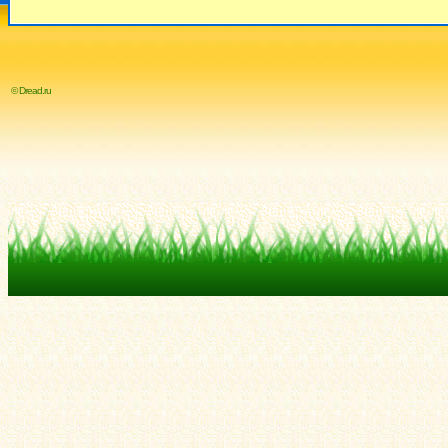
© Dread.ru