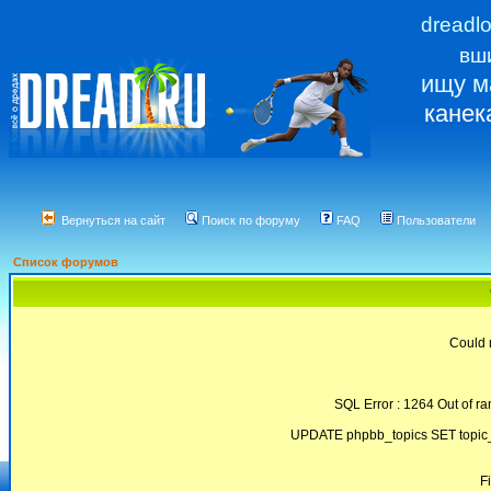
dreadl
вш
ищу м
канек
Вернуться на сайт
Поиск по форуму
FAQ
Пользователи
Список форумов
Could 
SQL Error : 1264 Out of ra
UPDATE phpbb_topics SET topic_
F