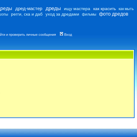
дреды
дреды
дред-мастер
ищу мастера
как красить
как мыть
фото дредов
регги, ска и даб
уход за дредами
шопы
фильмы
йти и проверить личные сообщения
Вход
7