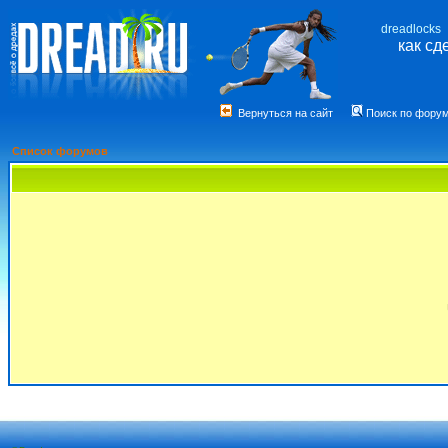
dreadlocks
как сд
Вернуться на сайт
Поиск по фору
Список форумов