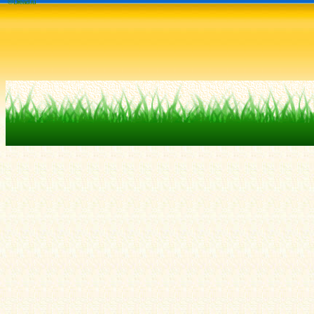
© Dread.ru