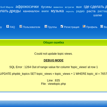
афрокосички
где сделать 
бусины
вши
Боб Марли
вавилон
встречи
елать дреды
музыка
канекалон
раста
книги
радио
раста
перхоть
шапки
му
FAQ
Пользователи
Группы
Регистрация
Профиль
Во
Общая ошибка
Could not update topic views.
DEBUG MODE
SQL Error : 1264 Out of range value for column 'topic_views' at row 1
UPDATE phpbb_topics SET topic_views = topic_views + 1 WHERE topic_id = 765
Line : 835
File : viewtopic.php