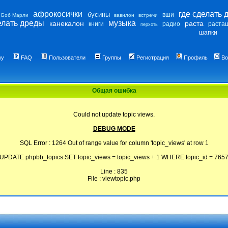
афрокосички
где сделать 
бусины
вши
Боб Марли
вавилон
встречи
елать дреды
музыка
канекалон
раста
книги
радио
раста
перхоть
шапки
му
FAQ
Пользователи
Группы
Регистрация
Профиль
Во
Общая ошибка
Could not update topic views.
DEBUG MODE
SQL Error : 1264 Out of range value for column 'topic_views' at row 1
UPDATE phpbb_topics SET topic_views = topic_views + 1 WHERE topic_id = 765
Line : 835
File : viewtopic.php