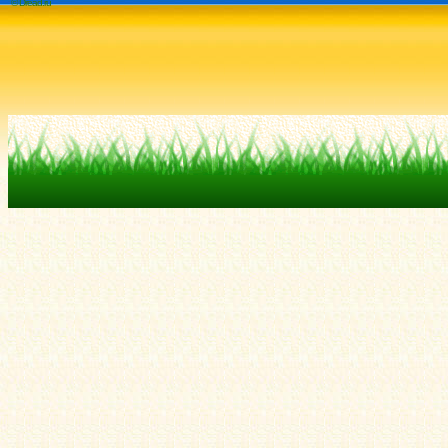
© Dread.ru