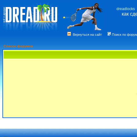
dreadlocks
как сд
Вернуться на сайт
Поиск по фору
Список форумов