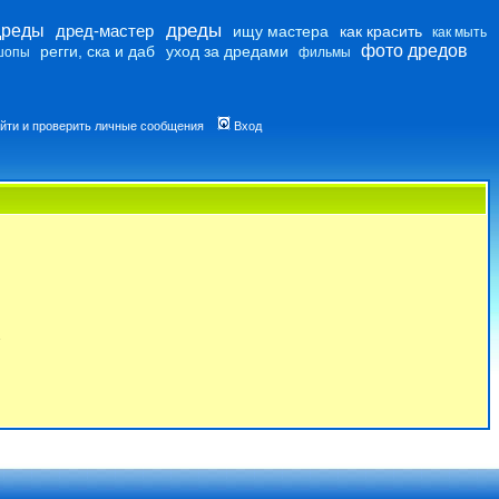
дреды
дреды
дред-мастер
ищу мастера
как красить
как мыть
фото дредов
регги, ска и даб
уход за дредами
шопы
фильмы
йти и проверить личные сообщения
Вход
7