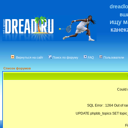
dreadl
вш
ищу м
канек
Вернуться на сайт
Поиск по форуму
FAQ
Пользователи
Список форумов
Could 
SQL Error : 1264 Out of ra
UPDATE phpbb_topics SET topic_
F