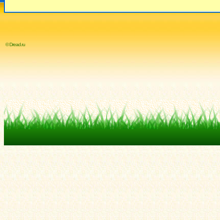
© Dread.ru