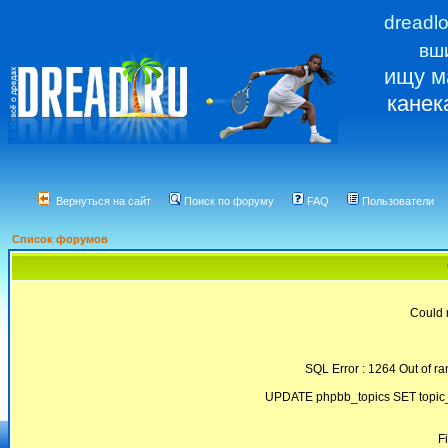
dreadl
вш
ищу м
канек
Вернуться на сайт
Поиск по форуму
FAQ
Пользователи
Список форумов
Could 
SQL Error : 1264 Out of ra
UPDATE phpbb_topics SET topic_
F