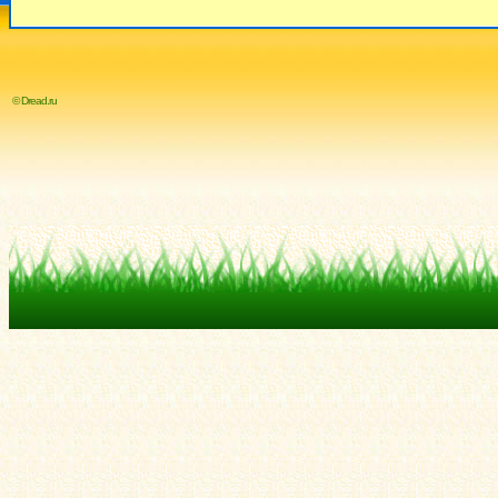
© Dread.ru