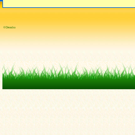
© Dread.ru