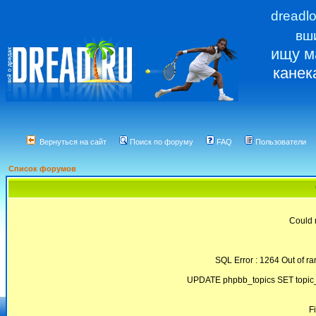
dreadl
вш
ищу м
канек
Вернуться на сайт
Поиск по форуму
FAQ
Пользователи
Список форумов
Could 
SQL Error : 1264 Out of ra
UPDATE phpbb_topics SET topic_
F