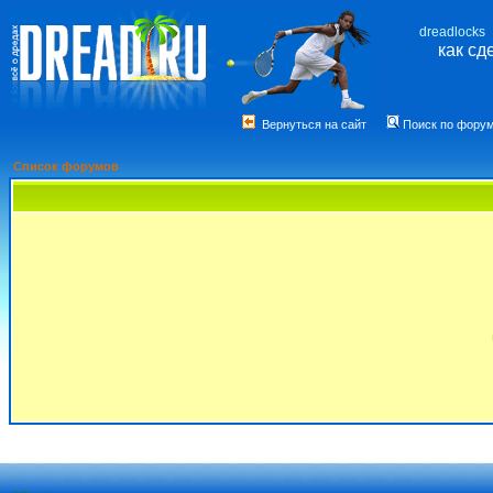
dreadlocks
как сд
Вернуться на сайт
Поиск по фору
Список форумов