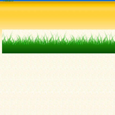
© Dread.ru