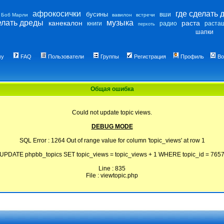
афрокосички
где сделать 
бусины
вши
Боб Марли
вавилон
встречи
елать дреды
музыка
канекалон
раста
книги
радио
раста
перхоть
шапки
му
FAQ
Пользователи
Группы
Регистрация
Профиль
Во
Общая ошибка
Could not update topic views.
DEBUG MODE
SQL Error : 1264 Out of range value for column 'topic_views' at row 1
UPDATE phpbb_topics SET topic_views = topic_views + 1 WHERE topic_id = 765
Line : 835
File : viewtopic.php