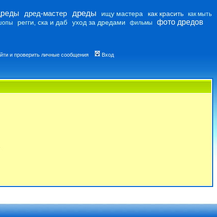
дреды
дреды
дред-мастер
ищу мастера
как красить
как мыть
фото дредов
регги, ска и даб
уход за дредами
шопы
фильмы
йти и проверить личные сообщения
Вход
7