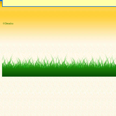
© Dread.ru