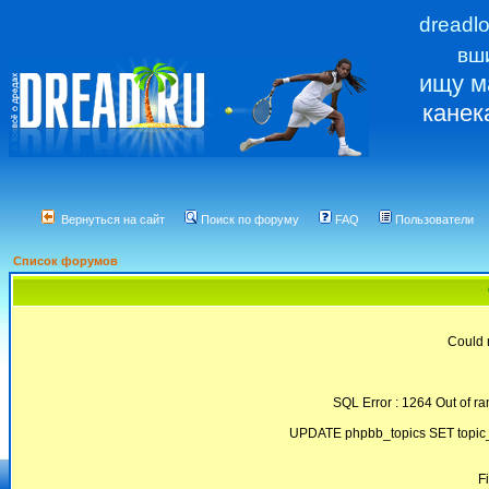
dreadl
вш
ищу м
канек
Вернуться на сайт
Поиск по форуму
FAQ
Пользователи
Список форумов
Could 
SQL Error : 1264 Out of ra
UPDATE phpbb_topics SET topic_
F