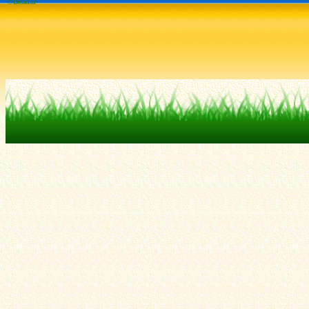
© Dread.ru