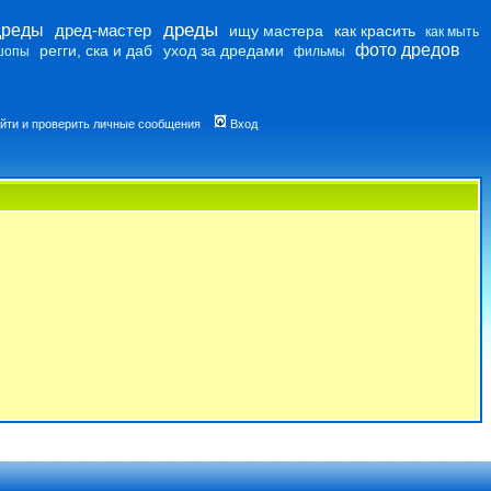
дреды
дреды
дред-мастер
ищу мастера
как красить
как мыть
фото дредов
регги, ска и даб
уход за дредами
шопы
фильмы
йти и проверить личные сообщения
Вход
7