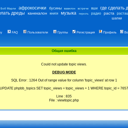
афрокосички
где сделать 
бусины
вши
Боб Марли
вавилон
встречи
елать дреды
музыка
канекалон
раста
книги
радио
раста
перхоть
шапки
му
FAQ
Пользователи
Группы
Регистрация
Профиль
Во
Общая ошибка
Could not update topic views.
DEBUG MODE
SQL Error : 1264 Out of range value for column 'topic_views' at row 1
UPDATE phpbb_topics SET topic_views = topic_views + 1 WHERE topic_id = 765
Line : 835
File : viewtopic.php