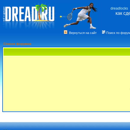
dreadlocks
как сд
Вернуться на сайт
Поиск по фору
Список форумов