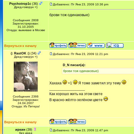
Psychotrop1c
(36)
Добавлено: Пт Янв 23, 2009 10:36 pm
Дред-говорун =)
брови тож одинаковые)
Сообщения: 2808
Зарегистрирован:
31.10.2005
Откуда: выживаю в Москве
Вернуться к началу
(: RastOK :)
(34)
Добавлено: Пт Янв 23, 2009 11:21 pm
Дред-говорун =)
D_N писал(а):
брови тож одинаковые)
Хахаха
+1
Я тоже заметил эту тему
_________________
Как хорошо жить на этом свете
Сообщения: 2366
В красно-жёлто-зелёном цвете
Зарегистрирован:
24.04.2007
Откуда: Из Питера!
Вернуться к началу
иркин
(39)
Добавлено: Пт Янв 23, 2009 11:47 pm
без дред