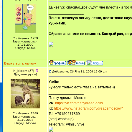
да нет уж..спасибо..вот будут мне плести - и по
_________________
Понять женскую логику легко, достаточно науч
кубиками.
Образование мне не поможет. Каждый раз, когд
Сообщения: 1239
Зарегистрирован:
17.01.2009
Откуда: МОСК
Вернуться к началу
In_bloom
(37)
Добавлено: Сб Янв 31, 2009 12:09 am
Дред-говорун =)
Yuriko
ну если только есть глаза на затылке)))
_________________
Плету дреды в Москве.
VK:
https://vk.com/nattydreadlocks
IG:
https://www.instagram.com/dreadsmoscow/
Сообщения: 2889
Tel: +79150277869
Зарегистрирован:
(sms| whats up)
31.10.2008
Откуда: Москва
Telegram: @Inisurvive