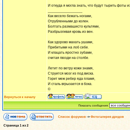
И откуда я могла знать, что будут тырить фоты 
_________________
Как весело бежать ногами,
Отрубленными до колен.
Болтать размашисто культями,
Разбрызгивая кровь из вен.
Как здорово махать ушами,
Прибитыми на лоб себе.
И клацать яростно зубами,
считая гвозди на столбе.
Летит по ветру кожи знамя,
Струится мозг из под виска.
Горит меж ребер яда пламя,
И сталь вгрызается в бока.
©
Вернуться к началу
Показать сообщения:
Список форумов
->
Фотогалерея дредов
Страница
1
из
2