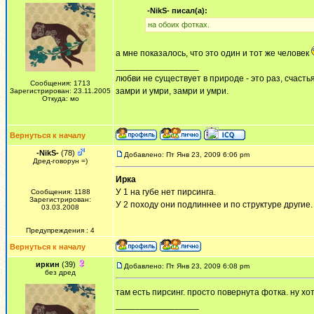
-NikS- писал(а):
на обоих фотках.
а мне показалось, что это один и тот же человек
_________________
любви не существует в природе - это раз, счастья
Сообщения: 1713
замри и умри, замри и умри.
Зарегистрирован: 23.11.2005
Откуда: мо
Вернуться к началу
-NikS-
(78)
Добавлено: Пт Янв 23, 2009 6:06 pm
Дред-говорун =)
Ирка
У 1 на губе нет пирсинга.
Сообщения: 1188
Зарегистрирован:
У 2 походу они подлиннее и по структуре другие.
03.03.2008
Предупреждения : 4
Вернуться к началу
иркин
(39)
Добавлено: Пт Янв 23, 2009 6:08 pm
без дред
там есть пирсинг. просто повернута фотка. ну хотя
_________________