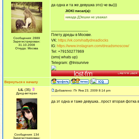
да одна и та же девушка это) че вы)))
JlOKI писал(а):
никада ДЭешки не уважал
_________________
Плету дреды в Москве.
Сообщения: 2889
VK:
https://vk.com/nattydreadlocks
Зарегистрирован:
31.10.2008
IG:
https://www.instagram.com/dreadsmoscow/
Откуда: Москва
Tel: +79150277869
(sms| whats up)
Telegram: @Inisurvive
Вернуться к началу
LiL
(35)
Добавлено: Пт Янв 23, 2009 8:14 pm
Дред-ветеран
да эт одна и таже девушка...прост вторая фотка в
Сообщения: 134
Зарегистрирован: