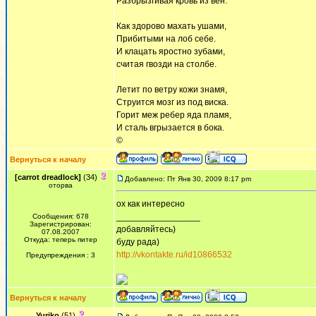
Разбрызгивая кровь из вен.
Как здорово махать ушами,
Прибитыми на лоб себе.
И клацать яростно зубами,
считая гвозди на столбе.
Летит по ветру кожи знамя,
Струится мозг из под виска.
Горит меж ребер яда пламя,
И сталь вгрызается в бока.
©
Вернуться к началу
[carrot dreadlock]
(34)
Добавлено: Пт Янв 30, 2009 8:17 pm
оторва
ох как интересно
_________________
Сообщения: 678
Зарегистрирован:
добавляйтесь)
07.08.2007
Откуда: теперь питер
буду рада)
http://vkontakte.ru/id10866532
Предупреждения : 3
Вернуться к началу
Yuriko
(51)