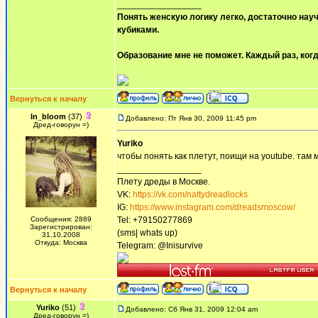
_________________
Понять женскую логику легко, достаточно науч
кубиками.
Образование мне не поможет. Каждый раз, когд
Вернуться к началу
In_bloom
(37)
Добавлено: Пт Янв 30, 2009 11:45 pm
Дред-говорун =)
Yuriko
чтобы понять как плетут, поищи на youtube. там 
_________________
Плету дреды в Москве.
VK:
https://vk.com/nattydreadlocks
IG:
https://www.instagram.com/dreadsmoscow/
Сообщения: 2889
Tel: +79150277869
Зарегистрирован:
(sms| whats up)
31.10.2008
Откуда: Москва
Telegram: @Inisurvive
Вернуться к началу
Yuriko
(51)
Добавлено: Сб Янв 31, 2009 12:04 am
Дред-говорун =)