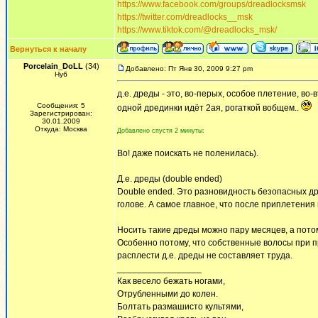
https://www.facebook.com/groups/dreadlocksmsk
https://twitter.com/dreadlocks__msk
https://www.tiktok.com/@dreadlocks_msk/
Вернуться к началу
Porcelain_DoLL
(34)
Добавлено: Пт Янв 30, 2009 9:27 pm
Нуб
д.е. дреды - это, во-перых, особое плетение, во-
Сообщения: 5
одной дрединки идёт 2ая, рогаткой вобщем..
Зарегистрирован:
30.01.2009
Откуда: Москва
Добавлено спустя 2 минуты:
Во! даже поискать не поленилась).
Д.е. дреды (double ended)
Double ended. Это разновидность безопасных др
голове. А самое главное, что после приплетения
Носить такие дреды можно пару месяцев, а потом
Особенно потому, что собственные волосы при п
расплести д.е. дреды не составляет труда.
_________________
Как весело бежать ногами,
Отрубленными до колен.
Болтать размашисто культями,