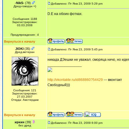
-NikS-
(78)
Добавлено: Пт Янв 23, 2009 5:29 pm
Дред-говорун =)
D.E на обоих фотках.
Сообщения: 1188
Зарегистрирован:
03.03.2008
Предупреждения : 4
Вернуться к началу
JlOKI
(35)
Добавлено: Пт Янв 23, 2009 5:45 pm
Дред-ветеран
никада ДЭешки не уважал. сморяца ничо, но идея.
_________________
http://vkontakte.ru/id868860?54429
--- вконтакт
Свободный)))
Сообщения: 121
Зарегистрирован:
27.03.2007
Откуда: Амстердам
Вернуться к началу
иркин
(39)
Добавлено: Пт Янв 23, 2009 6:00 pm
без дред