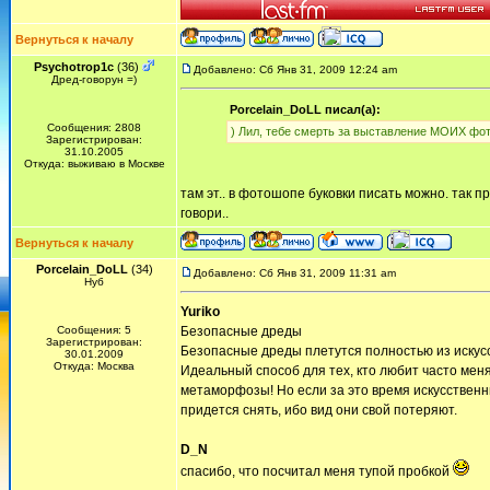
Вернуться к началу
Psychotrop1c
(36)
Добавлено: Сб Янв 31, 2009 12:24 am
Дред-говорун =)
Porcelain_DoLL писал(а):
Сообщения: 2808
) Лил, тебе смерть за выставление МОИХ фот
Зарегистрирован:
31.10.2005
Откуда: выживаю в Москве
там эт.. в фотошопе буковки писать можно. так пр
говори..
Вернуться к началу
Porcelain_DoLL
(34)
Добавлено: Сб Янв 31, 2009 11:31 am
Нуб
Yuriko
Сообщения: 5
Безопасные дреды
Зарегистрирован:
Безопасные дреды плетутся полностью из искус
30.01.2009
Откуда: Москва
Идеальный способ для тех, кто любит часто меня
метаморфозы! Но если за это время искусственн
придется снять, ибо вид они свой потеряют.
D_N
спасибо, что посчитал меня тупой пробкой