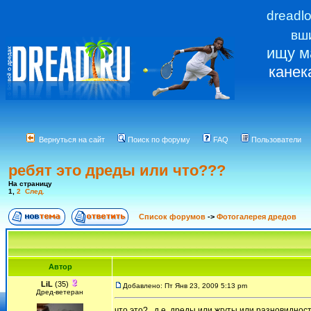
dreadl
вш
ищу м
канек
Вернуться на сайт
Поиск по форуму
FAQ
Пользователи
ребят это дреды или что???
На страницу
1
,
2
След.
Список форумов
->
Фотогалерея дредов
Автор
LiL
(35)
Добавлено: Пт Янв 23, 2009 5:13 pm
Дред-ветеран
что это?...д.е. дреды или жгуты или разновиднос