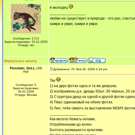
я молодец
_________________
любви не существует в природе - это раз, счастья
замри и умри, замри и умри.
Сообщения: 1713
Зарегистрирован: 23.11.2005
Откуда: мо
Вернуться к началу
Porcelain_DoLL
(34)
Добавлено: Пт Янв 30, 2009 4:18 pm
Нуб
Так
...
Сообщения: 5
1) на двух фотах одна и та же девушка.
Зарегистрирован:
2) изображены д.е. дреды 50шт.:30 чёрных, 20 си
30.01.2009
Откуда: Москва
3) Структура дред на одной и другой фотке один
4) Пирс одинаковый на обеих фотах.
5) Лил, тебе смерть за выставление МОИХ фото
_________________
Как весело бежать ногами,
Отрубленными до колен.
Болтать размашисто культями,