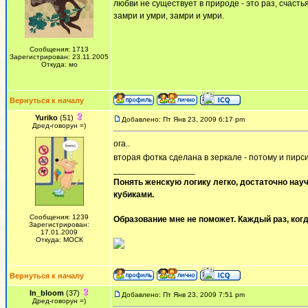
любви не существует в природе - это раз, счастья
замри и умри, замри и умри.
Сообщения: 1713
Зарегистрирован: 23.11.2005
Откуда: мо
Вернуться к началу
Yuriko
(51)
Добавлено: Пт Янв 23, 2009 6:17 pm
Дред-говорун =)
ога..
вторая фотка сделана в зеркале - потому и пир
_________________
Понять женскую логику легко, достаточно науч
кубиками.
Сообщения: 1239
Образование мне не поможет. Каждый раз, когд
Зарегистрирован:
17.01.2009
Откуда: МОСК
Вернуться к началу
In_bloom
(37)
Добавлено: Пт Янв 23, 2009 7:51 pm
Дред-говорун =)