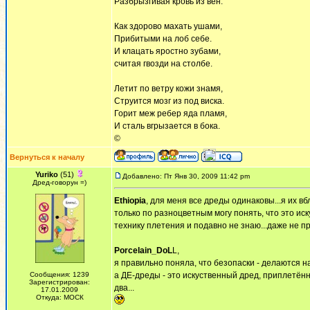
Разбрызгивая кровь из вен.
Как здорово махать ушами,
Прибитыми на лоб себе.
И клацать яростно зубами,
считая гвозди на столбе.
Летит по ветру кожи знамя,
Струится мозг из под виска.
Горит меж ребер яда пламя,
И сталь вгрызается в бока.
©
Вернуться к началу
Yuriko
(51)
Добавлено: Пт Янв 30, 2009 11:42 pm
Дред-говорун =)
Ethiopia
, для меня все дреды одинаковы...я их вб
только по разноцветным могу понять, что это иску
технику плетения и подавно не знаю...даже не пр
Porcelain_DoL
L,
я правильно поняла, что безопаски - делаются н
Сообщения: 1239
а ДЕ-дреды - это искуственный дред, приплетённ
Зарегистрирован:
два...
17.01.2009
Откуда: МОСК