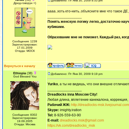
Добавлено: Пт Янв 30, 2009 8:53 pm
Дред-говорун =)
аааа..хоть кто-нить..объясните мне что такое Д
_________________
Понять женскую логику легко, достаточно науч
кубиками.
Образование мне не поможет. Каждый раз, когд
Сообщения: 1239
Зарегистрирован:
17.01.2009
Откуда: МОСК
Вернуться к началу
Ethiopia
(38)
Добавлено: Пт Янв 30, 2009 9:19 pm
God Blessed You
Yuriko
, а ты не видишь, что они внешне отличаю
_________________
Dreadlocks inna Moscow Сity!
Любая длина, вплетение канекалона, коррекция,
Рабочий ЖЖ:
http://dreadlocks-msk.livejournal.com
Skype:
imighty.iration
Сообщения: 8302
Tel:
8-926-559-63-90
Зарегистрирован:
E-mail:
dreadlocks.msk@gmail.com
19.09.2005
Откуда: Москва
https://vk.com/dreadlocks_msk