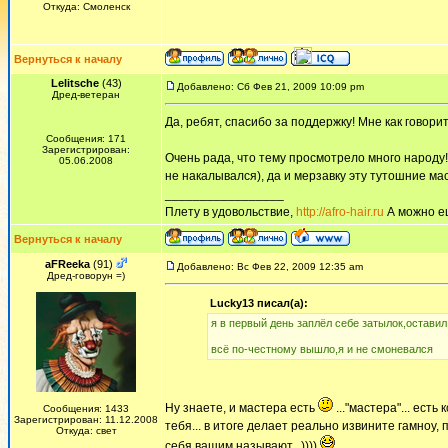
Откуда: Смоленск
Вернуться к началу
Lelitsche
(43)
Добавлено: Сб Фев 21, 2009 10:09 pm
Дред-ветеран
Да, ребят, спасибо за поддержку! Мне как говор
Сообщения: 171
Зарегистрирован:
Очень рада, что тему просмотрело много народу!!
05.06.2008
не накалывался), да и мерзавку эту тутошние мас
_________________
Плету в удовольствие,
http://afro-hair.ru
А можно е
Вернуться к началу
aFReeka
(91)
Добавлено: Вс Фев 22, 2009 12:35 am
Дред-говорун =)
Lucky13 писал(а):
я в первый день заплёл себе затылок,оставил
всё по-честному вышло,я и не смоневался
Ну знаете, и мастера есть
..."мастера"... есть
Сообщения: 1433
Зарегистрирован: 11.12.2008
тебя... в итоге делает реально извините гамноу,
Откуда: свет
себя вашим называют...))))