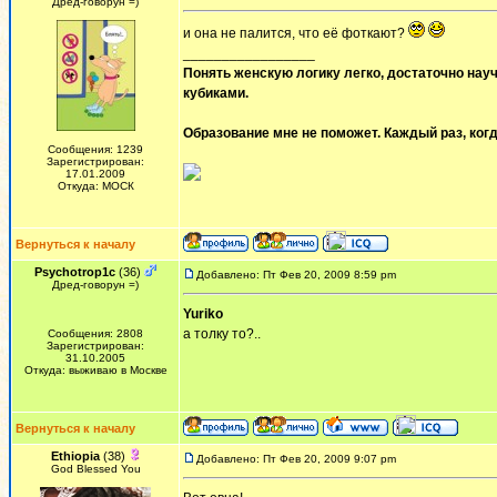
Дред-говорун =)
и она не палится, что её фоткают?
_________________
Понять женскую логику легко, достаточно науч
кубиками.
Образование мне не поможет. Каждый раз, когд
Сообщения: 1239
Зарегистрирован:
17.01.2009
Откуда: МОСК
Вернуться к началу
Psychotrop1c
(36)
Добавлено: Пт Фев 20, 2009 8:59 pm
Дред-говорун =)
Yuriko
а толку то?..
Сообщения: 2808
Зарегистрирован:
31.10.2005
Откуда: выживаю в Москве
Вернуться к началу
Ethiopia
(38)
Добавлено: Пт Фев 20, 2009 9:07 pm
God Blessed You