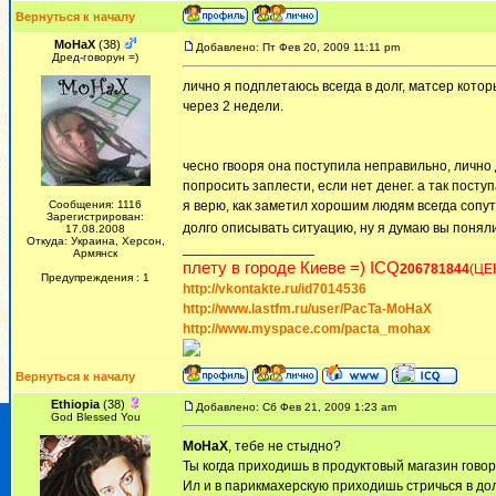
Вернуться к началу
MoHaX
(38)
Добавлено: Пт Фев 20, 2009 11:11 pm
Дред-говорун =)
лично я подплетаюсь всегда в долг, матсер котор
через 2 недели.
чесно гвооря она поступила неправильно, лично д
попросить заплести, если нет денег. а так поступа
Сообщения: 1116
я верю, как заметил хорошим людям всегда сопут
Зарегистрирован:
долго описывать ситуацию, ну я думаю вы понял
17.08.2008
Откуда: Украина, Херсон,
_________________
Армянск
плету в городе Киеве =) ICQ
206781844
(ЦЕ
Предупреждения : 1
http://vkontakte.ru/id7014536
http://www.lastfm.ru/user/PacTa-MoHaX
http://www.myspace.com/pacta_mohax
Вернуться к началу
Ethiopia
(38)
Добавлено: Сб Фев 21, 2009 1:23 am
God Blessed You
MoHaX
, тебе не стыдно?
Ты когда приходишь в продуктовый магазин говор
Ил и в парикмахерскую приходишь стричься в до