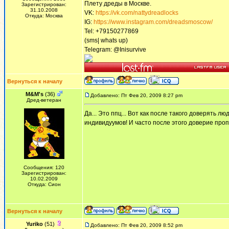
Плету дреды в Москве.
Зарегистрирован:
31.10.2008
VK:
https://vk.com/nattydreadlocks
Откуда: Москва
IG:
https://www.instagram.com/dreadsmoscow/
Tel: +79150277869
(sms| whats up)
Telegram: @Inisurvive
Вернуться к началу
M&M's
(36)
Добавлено: Пт Фев 20, 2009 8:27 pm
Дред-ветеран
Да... Это ппц... Вот как после такого доверять 
индивидуумов! И часто после этого доверие проп
Сообщения: 120
Зарегистрирован:
10.02.2009
Откуда: Сион
Вернуться к началу
Yuriko
(51)
Добавлено: Пт Фев 20, 2009 8:52 pm