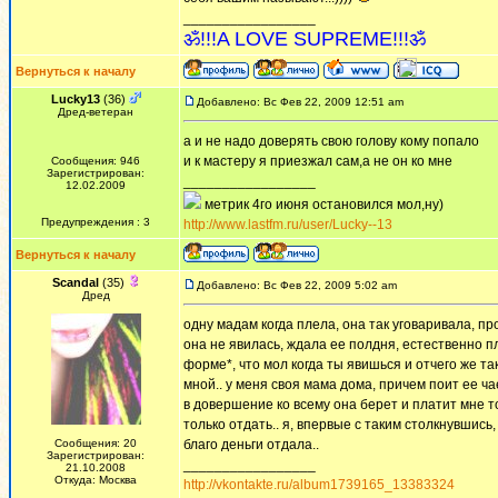
_________________
ॐ!!!A LOVE SUPREME!!!ॐ
Вернуться к началу
Lucky13
(36)
Добавлено: Вс Фев 22, 2009 12:51 am
Дред-ветеран
а и не надо доверять свою голову кому попало
и к мастеру я приезжал сам,а не он ко мне
Сообщения: 946
Зарегистрирован:
_________________
12.02.2009
метрик 4го июня остановился мол,ну)
Предупреждения : 3
http://www.lastfm.ru/user/Lucky--13
Вернуться к началу
Scandal
(35)
Добавлено: Вс Фев 22, 2009 5:02 am
Дред
одну мадам когда плела, она так уговаривала, п
она не явилась, ждала ее полдня, естественно п
форме*, что мол когда ты явишься и отчего же т
мной.. у меня своя мама дома, причем поит ее чае
в довершение ко всему она берет и платит мне то
только отдать.. я, впервые с таким столкнувшись,
Сообщения: 20
благо деньги отдала..
Зарегистрирован:
_________________
21.10.2008
Откуда: Москва
http://vkontakte.ru/album1739165_13383324