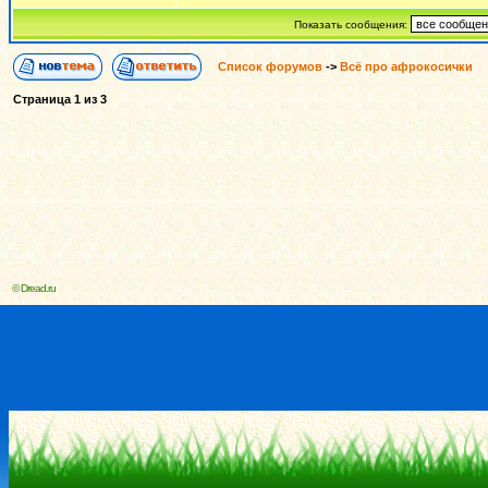
Показать сообщения:
Список форумов
->
Всё про афрокосички
Страница
1
из
3
© Dread.ru