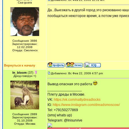
Сaa-guara
Да...Выезжать в другой город это рискованно кашн
пообщаться некоторое время, а потом уже приезж
Сообщения: 3886
Зарегистрирован:
12.02.2008
Откуда: Смоленск
Вернуться к началу
In_bloom
(37)
Добавлено: Вс Фев 22, 2009 4:57 pm
Дред-говорун =)
Вывод-опасная это работа
_________________
Плету дреды в Москве.
VK:
https://vk.com/nattydreadlocks
IG:
https://www.instagram.com/dreadsmoscow/
Tel: +79150277869
Сообщения: 2889
(sms| whats up)
Зарегистрирован:
Telegram: @Inisurvive
31.10.2008
Откуда: Москва