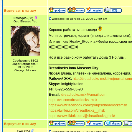
Вернуться к началу
Ethiopia
(38)
Добавлено: Вс Фев 22, 2009 10:59 am
God Blessed You
Хорошо работать на выезде
Меня встречают, кормят (иногда слишком много)
Или вот как fЯeaky_fЯog и aFReeka город свой 
)))))))))))))))))))))))))
Но я все равно хочу работать дома (( Но, увы.
Сообщения: 8302
_________________
Зарегистрирован:
19.09.2005
Dreadlocks inna Moscow Сity!
Откуда: Москва
Любая длина, вплетение канекалона, коррекция,
Рабочий ЖЖ:
http://dreadlocks-msk.livejournal.com
Skype:
imighty.iration
Tel:
8-926-559-63-90
E-mail:
dreadlocks.msk@gmail.com
https://vk.com/dreadlocks_msk
https://www.facebook.com/groups/dreadlocksmsk
https://twitter.com/dreadlocks__msk
https://www.tiktok.com/@dreadlocks_msk/
Вернуться к началу
Ежи
(35)
Добавлено: Вс Фев 22, 2009 11:51 am