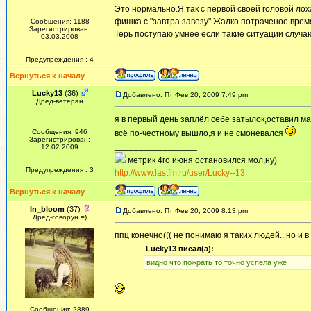
Это нормально.Я так с первой своей головой лох
фишка с "завтра завезу".Жалко потраченое время
Сообщения: 1188
Зарегистрирован:
Терь поступаю умнее если такие ситуации случаю
03.03.2008
Предупреждения : 4
Вернуться к началу
Lucky13
(36)
Добавлено: Пт Фев 20, 2009 7:49 pm
Дред-ветеран
я в первый день заплёл себе затылок,оставил ма
Сообщения: 946
всё по-честному вышло,я и не смоневался
Зарегистрирован:
_________________
12.02.2009
метрик 4го июня остановился мол,ну)
Предупреждения : 3
http://www.lastfm.ru/user/Lucky--13
Вернуться к началу
In_bloom
(37)
Добавлено: Пт Фев 20, 2009 8:13 pm
Дред-говорун =)
ппц конечно((( не понимаю я таких людей.. но и в
Lucky13 писал(а):
видно что пожрать то точно успела уже
_________________
Сообщения: 2889