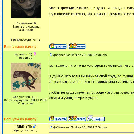
часто приходит? может не пускать ее тогда в с
ну а вообще конечно, как вариант предлагаю ее
Сообщения: 6
Зарегистрирован:
04.07.2008
Предупреждения : 1
Вернуться к началу
иркин
(39)
Добавлено: Пт Фев 20, 2009 7:06 pm
без дред
вот кажется кто-то из мастеров тоже писал, что з
я думаю, что если вы цените свой труд, то лучше
а люди которые не платят - моральные уроды. у м
_________________
любви не существует в природе - это раз, счастья
Сообщения: 1713
замри и умри, замри и умри.
Зарегистрирован: 23.11.2005
Откуда: мо
Вернуться к началу
-NikS-
(78)
Добавлено: Пт Фев 20, 2009 7:34 pm
Дред-говорун =)