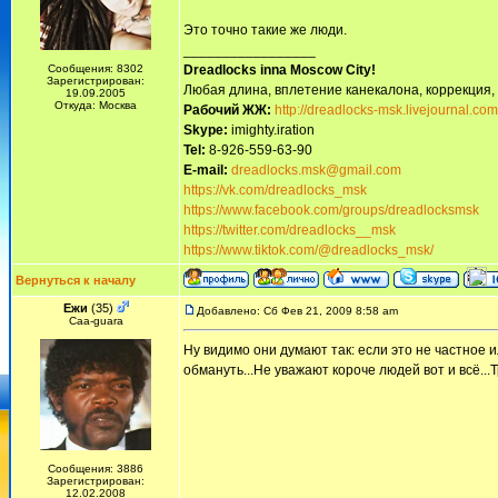
Это точно такие же люди.
_________________
Сообщения: 8302
Dreadlocks inna Moscow Сity!
Зарегистрирован:
Любая длина, вплетение канекалона, коррекция,
19.09.2005
Откуда: Москва
Рабочий ЖЖ:
http://dreadlocks-msk.livejournal.com
Skype:
imighty.iration
Tel:
8-926-559-63-90
E-mail:
dreadlocks.msk@gmail.com
https://vk.com/dreadlocks_msk
https://www.facebook.com/groups/dreadlocksmsk
https://twitter.com/dreadlocks__msk
https://www.tiktok.com/@dreadlocks_msk/
Вернуться к началу
Ежи
(35)
Добавлено: Сб Фев 21, 2009 8:58 am
Сaa-guara
Ну видимо они думают так: если это не частное 
обмануть...Не уважают короче людей вот и всё...
Сообщения: 3886
Зарегистрирован:
12.02.2008