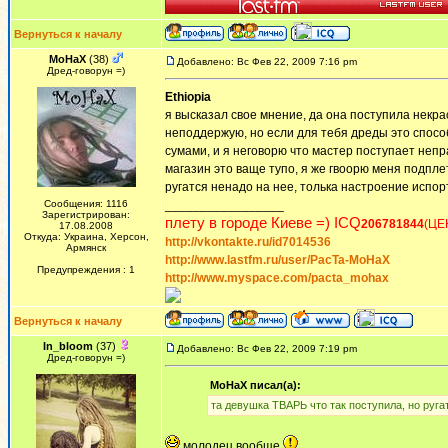
Вернуться к началу
MoHaX
(38)
Добавлено: Вс Фев 22, 2009 7:16 pm
Дред-говорун =)
Ethiopia
я высказал свое мнение, да она поступила некрас
неподдержую, но если для тебя дреды это спосо
сумами, и я неговорю что мастер поступает неп
магазин это ваще тупо, я же гвоорю меня подплет
ругатся ненадо на нее, толька настроение испорти
Сообщения: 1116
_________________
Зарегистрирован:
плету в городе Киеве =) ICQ
206781844
(ЦЕ
17.08.2008
Откуда: Украина, Херсон,
http://vkontakte.ru/id7014536
Армянск
http://www.lastfm.ru/user/PacTa-MoHaX
Предупреждения : 1
http://www.myspace.com/pacta_mohax
Вернуться к началу
In_bloom
(37)
Добавлено: Вс Фев 22, 2009 7:19 pm
Дред-говорун =)
MoHaX писал(а):
та девушка ТВАРЬ что так поступила, но ругат
молодец вообще