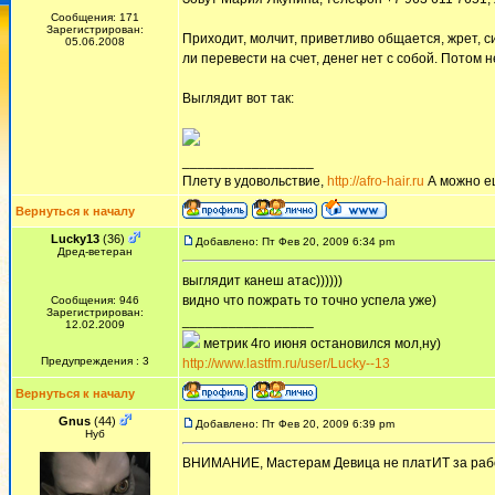
Сообщения: 171
Зарегистрирован:
Приходит, молчит, приветливо общается, жрет, с
05.06.2008
ли перевести на счет, денег нет с собой. Потом н
Выглядит вот так:
_________________
Плету в удовольствие,
http://afro-hair.ru
А можно е
Вернуться к началу
Lucky13
(36)
Добавлено: Пт Фев 20, 2009 6:34 pm
Дред-ветеран
выглядит канеш атас))))))
видно что пожрать то точно успела уже)
Сообщения: 946
Зарегистрирован:
_________________
12.02.2009
метрик 4го июня остановился мол,ну)
Предупреждения : 3
http://www.lastfm.ru/user/Lucky--13
Вернуться к началу
Gnus
(44)
Добавлено: Пт Фев 20, 2009 6:39 pm
Нуб
ВНИМАНИЕ, Мастерам Девица не платИТ за работу