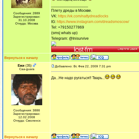
_________________
Плету дреды в Москве.
Сообщения: 2889
VK:
https://vk.com/nattydreadlocks
Зарегистрирован:
31.10.2008
IG:
https://www.instagram.com/dreadsmoscow/
Откуда: Москва
Tel: +79150277869
(sms| whats up)
Telegram: @Inisurvive
Вернуться к началу
Ежи
(35)
Добавлено: Вс Фев 22, 2009 7:31 pm
Сaa-guara
Да...Не надо ругаться!! Тварь...
Сообщения: 3886
Зарегистрирован:
12.02.2008
Откуда: Смоленск
Вернуться к началу