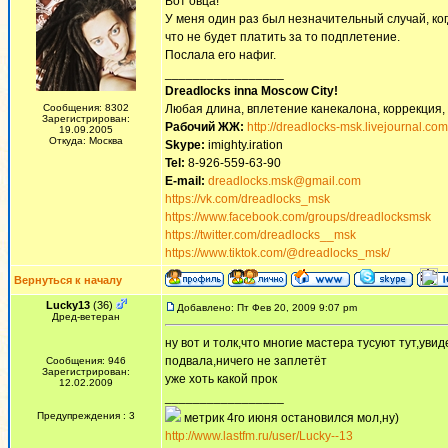
Вот овца!
У меня один раз был незначительный случай, ког
что не будет платить за то подплетение.
Послала его нафиг.
_________________
Dreadlocks inna Moscow Сity!
Сообщения: 8302
Любая длина, вплетение канекалона, коррекция,
Зарегистрирован:
Рабочий ЖЖ:
http://dreadlocks-msk.livejournal.com
19.09.2005
Откуда: Москва
Skype:
imighty.iration
Tel:
8-926-559-63-90
E-mail:
dreadlocks.msk@gmail.com
https://vk.com/dreadlocks_msk
https://www.facebook.com/groups/dreadlocksmsk
https://twitter.com/dreadlocks__msk
https://www.tiktok.com/@dreadlocks_msk/
Вернуться к началу
Lucky13
(36)
Добавлено: Пт Фев 20, 2009 9:07 pm
Дред-ветеран
ну вот и толк,что многие мастера тусуют тут,уви
подвала,ничего не заплетёт
Сообщения: 946
Зарегистрирован:
уже хоть какой прок
12.02.2009
_________________
Предупреждения : 3
метрик 4го июня остановился мол,ну)
http://www.lastfm.ru/user/Lucky--13