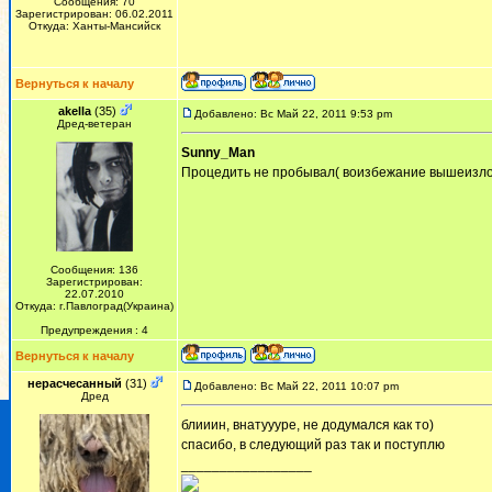
Сообщения: 70
Зарегистрирован: 06.02.2011
Откуда: Ханты-Мансийск
Вернуться к началу
akella
(35)
Добавлено: Вс Май 22, 2011 9:53 pm
Дред-ветеран
Sunny_Man
Процедить не пробывал( воизбежание вышеизложе
Сообщения: 136
Зарегистрирован:
22.07.2010
Откуда: г.Павлоград(Украина)
Предупреждения : 4
Вернуться к началу
нерасчесанный
(31)
Добавлено: Вс Май 22, 2011 10:07 pm
Дред
блииин, внатуууре, не додумался как то)
спасибо, в следующий раз так и поступлю
_________________