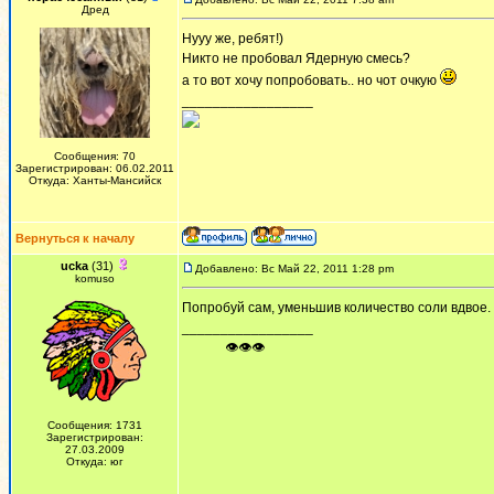
Дред
Нууу же, ребят!)
Никто не пробовал Ядерную смесь?
а то вот хочу попробовать.. но чот очкую
_________________
Сообщения: 70
Зарегистрирован: 06.02.2011
Откуда: Ханты-Мансийск
Вернуться к началу
ucka
(31)
Добавлено: Вс Май 22, 2011 1:28 pm
komuso
Попробуй сам, уменьшив количество соли вдвое.
_________________
ᅠ ᅠ ᅠ👁👁👁
Сообщения: 1731
Зарегистрирован:
27.03.2009
Откуда: юг