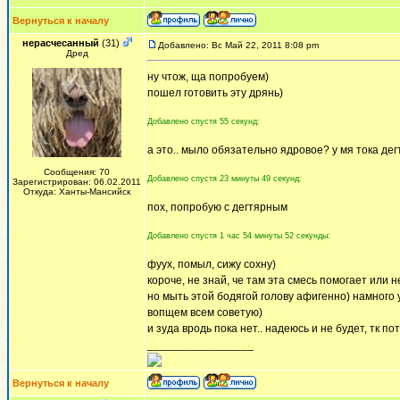
Вернуться к началу
нерасчесанный
(31)
Добавлено: Вс Май 22, 2011 8:08 pm
Дред
ну чтож, ща попробуем)
пошел готовить эту дрянь)
Добавлено спустя 55 секунд:
а это.. мыло обязательно ядровое? у мя тока де
Сообщения: 70
Добавлено спустя 23 минуты 49 секунд:
Зарегистрирован: 06.02.2011
Откуда: Ханты-Мансийск
пох, попробую с дегтярным
Добавлено спустя 1 час 54 минуты 52 секунды:
фуух, помыл, сижу сохну)
короче, не знай, че там эта смесь помогает или 
но мыть этой бодягой голову афигенно) намного
вопщем всем советую)
и зуда вродь пока нет.. надеюсь и не будет, тк 
_________________
Вернуться к началу