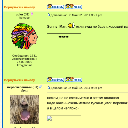
Вернуться к началу
ucka
(31)
Добавлено: Вс Май 22, 2011 9:21 pm
komuso
Sunny_Man
,
если зуда не будет, хороший в
_________________
ᅠ ᅠ ᅠ👁👁👁
Сообщения: 1731
Зарегистрирован:
27.03.2009
Откуда: юг
Вернуться к началу
нерасчесанный
(31)
Добавлено: Вс Май 22, 2011 9:35 pm
Дред
ножом, но не очень мелко и в этом оплошал..
надо оочень очень мелкие кусочки ,чтоб порошок
а в целом неплохо)
_________________