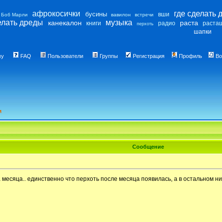
афрокосички
где сделать 
бусины
вши
Боб Марли
вавилон
встречи
елать дреды
музыка
канекалон
раста
книги
радио
раста
перхоть
шапки
му
FAQ
Пользователи
Группы
Регистрация
Профиль
Во
м
Сообщение
а месяца.. единственно что перхоть после месяца появилась, а в остальном 