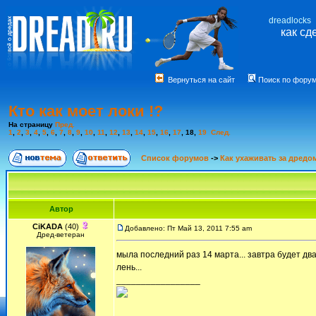
dreadlocks
как сд
Вернуться на сайт
Поиск по фору
Кто как моет локи !?
На страницу
Пред.
1
,
2
,
3
,
4
,
5
,
6
,
7
,
8
,
9
,
10
,
11
,
12
,
13
,
14
,
15
,
16
,
17
,
18
,
19
След.
Список форумов
->
Как ухаживать за дредо
Автор
CiKADA
(40)
Добавлено: Пт Май 13, 2011 7:55 am
Дред-ветеран
мыла последний раз 14 марта... завтра будет дв
лень...
_________________