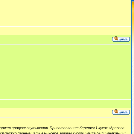
скоряет процесс спутывания. Приготовление: берется 1 кусок ядрового
я (можно перемешать в миксере, чтобы кусочки мыла были мелкими) и