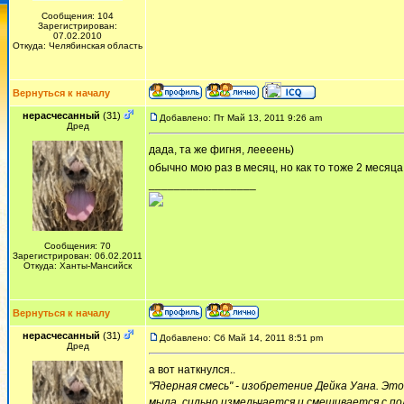
Сообщения: 104
Зарегистрирован:
07.02.2010
Откуда: Челябинская область
Вернуться к началу
нерасчесанный
(31)
Добавлено: Пт Май 13, 2011 9:26 am
Дред
дада, та же фигня, леееень)
обычно мою раз в месяц, но как то тоже 2 месяца
_________________
Сообщения: 70
Зарегистрирован: 06.02.2011
Откуда: Ханты-Мансийск
Вернуться к началу
нерасчесанный
(31)
Добавлено: Сб Май 14, 2011 8:51 pm
Дред
а вот наткнулся..
"Ядерная смесь" - изобретение Дейка Уана. Эт
мыла, сильно измельчается и смешивается с п