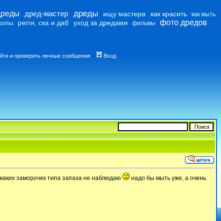
дреды
дреды
дред-мастер
ищу мастера
как красить
как мыть
фото дредов
регги, ска и даб
уход за дредами
шопы
фильмы
йти и проверить личные сообщения
Вход
никаких заморочек типа запаха не наблюдаю
надо бы мыть уже, а очень