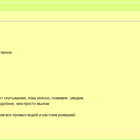
гтярное
нет спутыванию, пока неясно, поживем - увидим..
 удобнее, чем просто мылом
потом все промыл водой и настоем ромашки)