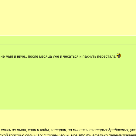
 не мыл и ниче.. после месяца уже и чесаться и пахнуть перестала
о смесь из мыла, соли и воды, которая, по мнению некоторых дредастых, у
олной горстью соли и 1/2 литрами воды. Всё это тщательно перемешиваетс