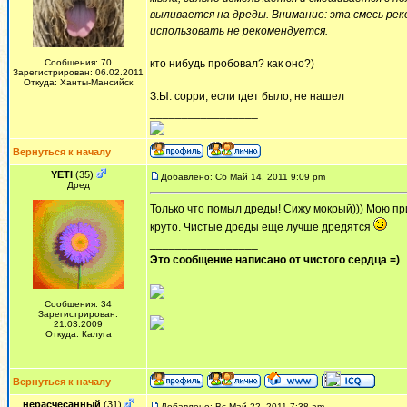
выливается на дреды. Внимание: эта смесь ре
использовать не рекомендуется.
Сообщения: 70
кто нибудь пробовал? как оно?)
Зарегистрирован: 06.02.2011
Откуда: Ханты-Мансийск
З.Ы. сорри, если гдет было, не нашел
_________________
Вернуться к началу
YETI
(35)
Добавлено: Сб Май 14, 2011 9:09 pm
Дред
Только что помыл дреды! Сижу мокрый))) Мою пр
круто. Чистые дреды еще лучше дредятся
_________________
Это сообщение написано от чистого сердца =)
Сообщения: 34
Зарегистрирован:
21.03.2009
Откуда: Калуга
Вернуться к началу
нерасчесанный
(31)
Добавлено: Вс Май 22, 2011 7:38 am