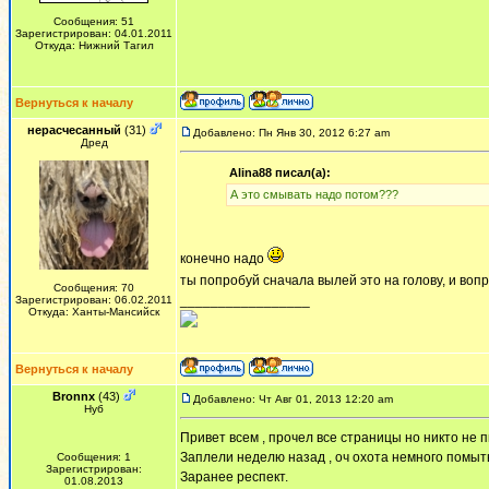
Сообщения: 51
Зарегистрирован: 04.01.2011
Откуда: Нижний Тагил
Вернуться к началу
нерасчесанный
(31)
Добавлено: Пн Янв 30, 2012 6:27 am
Дред
Alina88 писал(а):
А это смывать надо потом???
конечно надо
ты попробуй сначала вылей это на голову, и воп
Сообщения: 70
_________________
Зарегистрирован: 06.02.2011
Откуда: Ханты-Мансийск
Вернуться к началу
Bronnx
(43)
Добавлено: Чт Авг 01, 2013 12:20 am
Нуб
Привет всем , прочел все страницы но никто не 
Заплели неделю назад , оч охота немного помыть
Сообщения: 1
Зарегистрирован:
Заранее респект.
01.08.2013