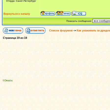
Откуда: Санкт-Петербург
Вернуться к началу
Показать сообщения:
Список форумов
->
Как ухаживать за дредо
Страница
19
из
19
© Dread.ru