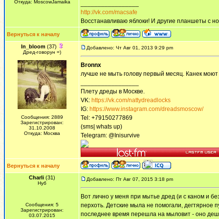
Откуда: MoscowJamaika
_________________
http://vk.com/macsafe
Восстанавливаю яблоки! И другие планшеты с нот
Вернуться к началу
In_bloom
(37)
Добавлено: Чт Авг 01, 2013 9:29 pm
Дред-говорун =)
Bronnx
лучше не мыть голову первый месяц. Канек моют 
_________________
Плету дреды в Москве.
VK:
https://vk.com/nattydreadlocks
IG:
https://www.instagram.com/dreadsmoscow/
Сообщения: 2889
Tel: +79150277869
Зарегистрирован:
(sms| whats up)
31.10.2008
Откуда: Москва
Telegram: @Inisurvive
Вернуться к началу
Charli
(31)
Добавлено: Пт Авг 07, 2015 3:18 pm
Нуб
Вот лично у меня при мытье дред (и с каном и 
Сообщения: 5
перхоть. Детские мыла не помогали, дегтярное п
Зарегистрирован:
последнее время перешла на мыловит - оно деше
03.07.2015