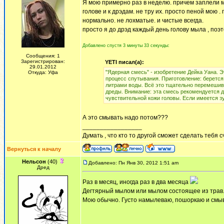
Я мою примерно раз в неделю. причем заплели м
голове и к дрэдам. не тру их. просто пеной мою 
нормально. не лохматые. и чистые всегда.
просто я до дрэд каждый день голову мыла , поэт
Добавлено спустя 3 минуты 33 секунды:
Сообщения: 1
Зарегистрирован:
YETI писал(а):
29.01.2012
"Ядерная смесь" - изобретение Дейка Уана. Э
Откуда: Уфа
процесс спутывания. Приготовление: берется 
литрами воды. Всё это тщательно перемешив
дреды. Внимание: эта смесь рекомендуется 
чувствительной кожи головы. Если имеется з
А это смывать надо потом???
_________________
Думать , что кто то другой сможет сделать тебя
Вернуться к началу
Нельсон
(40)
Добавлено: Пн Янв 30, 2012 1:51 am
Дред
Раз в месяц, иногда раз в два месяца
Дегтярный мылом или мылом состоящее из трав
Мою обычно. Густо намылеваю, пошоркаю и смыва