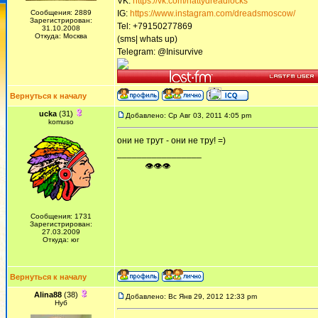
VK:
https://vk.com/nattydreadlocks
Сообщения: 2889
IG:
https://www.instagram.com/dreadsmoscow/
Зарегистрирован:
Tel: +79150277869
31.10.2008
Откуда: Москва
(sms| whats up)
Telegram: @Inisurvive
Вернуться к началу
ucka
(31)
Добавлено: Ср Авг 03, 2011 4:05 pm
komuso
они не трут - они не тру! =)
_________________
ᅠ ᅠ ᅠ👁👁👁
Сообщения: 1731
Зарегистрирован:
27.03.2009
Откуда: юг
Вернуться к началу
Alina88
(38)
Добавлено: Вс Янв 29, 2012 12:33 pm
Нуб