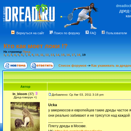
dreadloc
дред
ка
Вернуться на сайт
Поиск по форуму
FAQ
Пользователи
Кто как моет локи !?
На страницу
Пред.
1
,
2
,
3
,
4
,
5
,
6
,
7
,
8
,
9
,
10
,
11
,
12
,
13
,
14
,
15
,
16
,
17
,
18
,
19
Список форумов
->
Как ухаживать за дредо
Автор
In_bloom
(37)
Добавлено: Ср Авг 03, 2011 3:16 pm
Дред-говорун =)
Ucka
у америкосов и европейцев такие дреды частое 
они реально забивают и не трясутся над каждой 
_________________
Плету дреды в Москве.