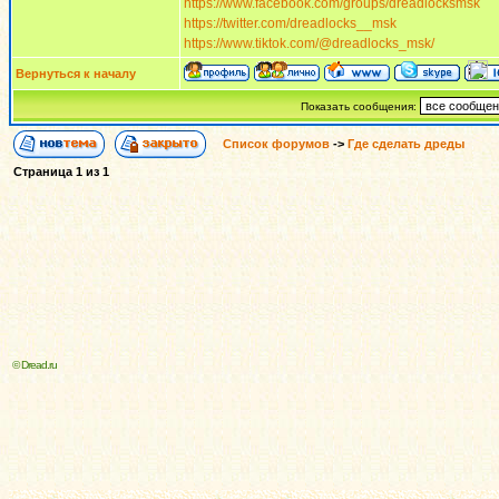
https://www.facebook.com/groups/dreadlocksmsk
https://twitter.com/dreadlocks__msk
https://www.tiktok.com/@dreadlocks_msk/
Вернуться к началу
Показать сообщения:
Список форумов
->
Где сделать дреды
Страница
1
из
1
© Dread.ru