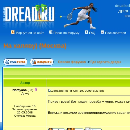
dreadloc
дред
ка
Вернуться на сайт
Поиск по форуму
FAQ
Пользователи
На халяву) (Москва)
Список форумов
->
Где сделать дреды
Автор
Narayana
(37)
Добавлено: Чт Сен 10, 2009 8:33 pm
Дред
Привет всем! Вот такая прозьба у меня: может 
Сообщения: 15
Зарегистрирован:
Вписка и веселое времяпрепровождение гарант
25.05.2008
Откуда: Москва