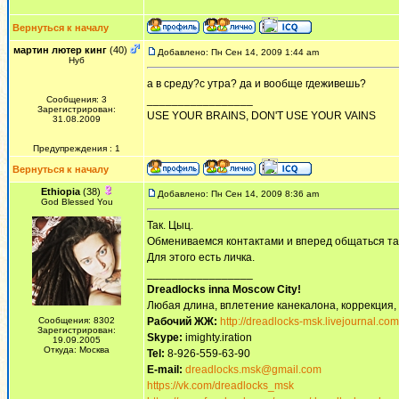
Вернуться к началу
мартин лютер кинг
(40)
Добавлено: Пн Сен 14, 2009 1:44 am
Нуб
а в среду?с утра? да и вообще гдеживешь?
_________________
Сообщения: 3
Зарегистрирован:
USE YOUR BRAINS, DON'T USE YOUR VAINS
31.08.2009
Предупреждения : 1
Вернуться к началу
Ethiopia
(38)
Добавлено: Пн Сен 14, 2009 8:36 am
God Blessed You
Так. Цыц.
Обмениваемся контактами и вперед общаться та
Для этого есть личка.
_________________
Dreadlocks inna Moscow Сity!
Любая длина, вплетение канекалона, коррекция,
Сообщения: 8302
Рабочий ЖЖ:
http://dreadlocks-msk.livejournal.com
Зарегистрирован:
Skype:
imighty.iration
19.09.2005
Откуда: Москва
Tel:
8-926-559-63-90
E-mail:
dreadlocks.msk@gmail.com
https://vk.com/dreadlocks_msk