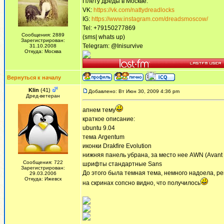
Плету дреды в Москве.
VK:
https://vk.com/nattydreadlocks
IG:
https://www.instagram.com/dreadsmoscow/
Tel: +79150277869
Сообщения: 2889
(sms| whats up)
Зарегистрирован:
Telegram: @Inisurvive
31.10.2008
Откуда: Москва
Вернуться к началу
Klin
(41)
Добавлено: Вт Июн 30, 2009 4:36 pm
Дред-ветеран
апнем тему
краткое описание:
ubuntu 9.04
тема Argentum
иконки Drakfire Evolution
нижняя панель убрана, за место нее AWN (Avant 
Сообщения: 722
шрифты стандартные Sans
Зарегистрирован:
До этого была темная тема, немного надоела, ре
29.03.2006
Откуда: Ижевск
на скринах сопсно видно, что получилось