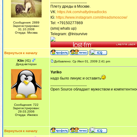
_________________
Плету дреды в Москве.
VK:
https://vk.com/nattydreadlocks
IG:
https://www.instagram.com/dreadsmoscow/
Сообщения: 2889
Tel: +79150277869
Зарегистрирован:
(sms| whats up)
31.10.2008
Откуда: Москва
Telegram: @Inisurvive
Вернуться к началу
Klin
(41)
Добавлено: Ср Июл 01, 2009 2:41 pm
Дред-ветеран
Yuriko
надо было линукс и оставить
_________________
Open Source обладает мужеством и компетентнос
Сообщения: 722
Зарегистрирован:
29.03.2006
Откуда: Ижевск
Вернуться к началу