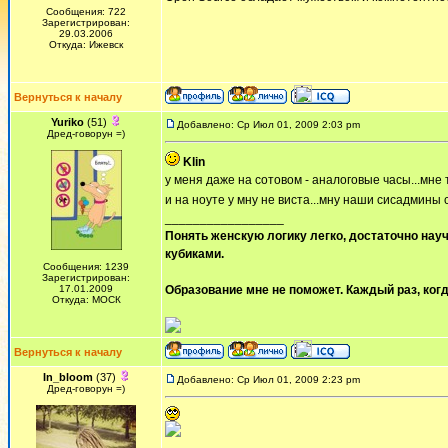
Сообщения: 722
Зарегистрирован:
29.03.2006
Откуда: Ижевск
Вернуться к началу
Yuriko
(51)
Добавлено: Ср Июл 01, 2009 2:03 pm
Дред-говорун =)
Klin
у меня даже на сотовом - аналоговые часы...мне 
и на ноуте у мну не виста...мну наши сисадмины с
_________________
Понять женскую логику легко, достаточно науч
кубиками.
Сообщения: 1239
Зарегистрирован:
17.01.2009
Образование мне не поможет. Каждый раз, когд
Откуда: МОСК
Вернуться к началу
In_bloom
(37)
Добавлено: Ср Июл 01, 2009 2:23 pm
Дред-говорун =)