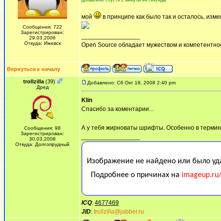
Добавлено спустя 2 минуты 44 секунды:
мой
в принципе как было так и осталось, изме
Сообщения: 722
Зарегистрирован:
_________________
29.03.2006
Откуда: Ижевск
Open Source обладает мужеством и компетентнос
Вернуться к началу
trollzilla
(39)
Добавлено: Сб Окт 18, 2008 2:40 pm
Дред
Klin
Спасибо за коментарии...
А у тебя жирноваты шрифты. Особенно в термина
Сообщения: 98
Зарегистрирован:
_________________
30.03.2008
Откуда: Долгопрудный
ICQ
:
4677469
JID
:
trollzilla@jabber.ru