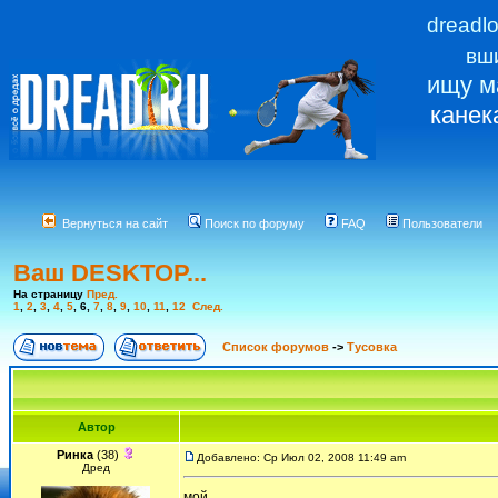
dreadl
вш
ищу м
канек
Вернуться на сайт
Поиск по форуму
FAQ
Пользователи
Ваш DESKTOP...
На страницу
Пред.
1
,
2
,
3
,
4
,
5
,
6
,
7
,
8
,
9
,
10
,
11
,
12
След.
Список форумов
->
Тусовка
Автор
Ринка
(38)
Добавлено: Ср Июл 02, 2008 11:49 am
Дред
мой