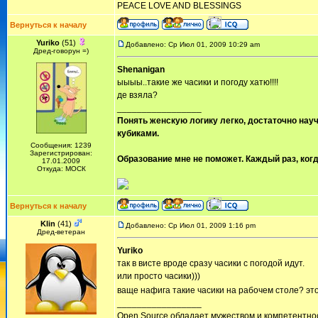
PEACE LOVE AND BLESSINGS
Вернуться к началу
Yuriko
(51)
Добавлено: Ср Июл 01, 2009 10:29 am
Дред-говорун =)
Shenanigan
ыыыы..такие же часики и погоду хатю!!!!
де взяла?
_________________
Понять женскую логику легко, достаточно науч
кубиками.
Сообщения: 1239
Зарегистрирован:
Образование мне не поможет. Каждый раз, когд
17.01.2009
Откуда: МОСК
Вернуться к началу
Klin
(41)
Добавлено: Ср Июл 01, 2009 1:16 pm
Дред-ветеран
Yuriko
так в висте вроде сразу часики с погодой идут.
или просто часики)))
ваще нафига такие часики на рабочем столе? это
_________________
Open Source обладает мужеством и компетентнос