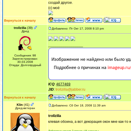
создай другое.
(с) моё
Вернуться к началу
trollzilla
(39)
Добавлено: Пт Окт 17, 2008 8:10 pm
Дред
_________________
Сообщения: 98
Зарегистрирован:
30.03.2008
Откуда: Долгопрудный
ICQ
:
4677469
JID
:
trollzilla@jabber.ru
Вернуться к началу
Klin
(41)
Добавлено: Сб Окт 18, 2008 11:39 am
Дред-ветеран
trollzilla
клевая обоина, а вот декорация окон мне как-то 