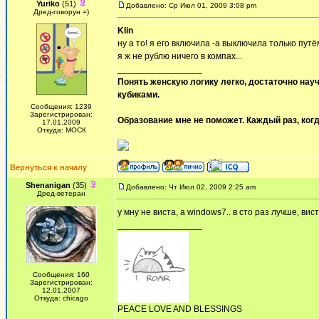
Yuriko
(51)
Добавлено: Ср Июл 01, 2009 3:08 pm
Дред-говорун =)
Klin
ну а то! я его включила -а выключила только путё
я ж не рублю ничего в компах...
_________________
Понять женскую логику легко, достаточно науч
кубиками.
Сообщения: 1239
Зарегистрирован:
Образование мне не поможет. Каждый раз, когд
17.01.2009
Откуда: МОСК
Вернуться к началу
Shenanigan
(35)
Добавлено: Чт Июл 02, 2009 2:25 am
Дред-ветеран
y мну не виста, a windows7.. в сто раз лучше, вис
_________________
Сообщения: 160
Зарегистрирован:
12.01.2007
Откуда: chicago
PEACE LOVE AND BLESSINGS