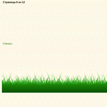
Страница
6
из
12
© Dread.ru