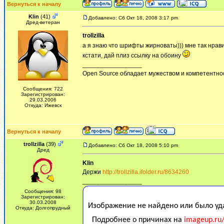
Вернуться к началу
Klin
(41)
Добавлено: Сб Окт 18, 2008 3:17 pm
Дред-ветеран
trollzilla
а я знаю что шрифты жирноваты))) мне так нрав
кстати, дай плиз ссылку на обоину
_________________
Open Source обладает мужеством и компетентнос
Сообщения: 722
Зарегистрирован:
29.03.2006
Откуда: Ижевск
Вернуться к началу
trollzilla
(39)
Добавлено: Сб Окт 18, 2008 5:10 pm
Дред
Klin
Держи
http://trollzilla.ifolder.ru/8634260
_________________
Сообщения: 98
Зарегистрирован:
30.03.2008
Откуда: Долгопрудный