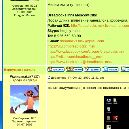
Минимализм тут решает)
Сообщения: 8302
Зарегистрирован:
_________________
19.09.2005
Dreadlocks inna Moscow Сity!
Откуда: Москва
Любая длина, вплетение канекалона, коррекция,
Рабочий ЖЖ:
http://dreadlocks-msk.livejournal.com
Skype:
imighty.iration
Tel:
8-926-559-63-90
E-mail:
dreadlocks.msk@gmail.com
https://vk.com/dreadlocks_msk
https://www.facebook.com/groups/dreadlocksmsk
https://twitter.com/dreadlocks__msk
https://www.tiktok.com/@dreadlocks_msk/
Вернуться к началу
Wanna makak?
(37)
Добавлено: Пт Окт 23, 2009 11:31 pm
дреды-как-дреды
только задумавшись, я понял что половина там н
Сообщения: 945
Зарегистрирован:
04.07.2007