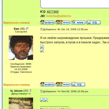
ICQ
:
4677469
JID
:
trollzilla@jabber.ru
Вернуться к началу
Ежи
(35)
Добавлено: Вс Окт 19, 2008 12:58 pm
Сaa-guara
Я не люблю нагромождение ярлыков. Придержива
быстрого запуска, в пуске и в панели задач...Так 
Сообщения: 3886
Зарегистрирован:
12.02.2008
Откуда: Смоленск
Вернуться к началу
In_bloom
(37)
Добавлено: Чт Ноя 06, 2008 10:39 pm
Дред-говорун =)
_________________