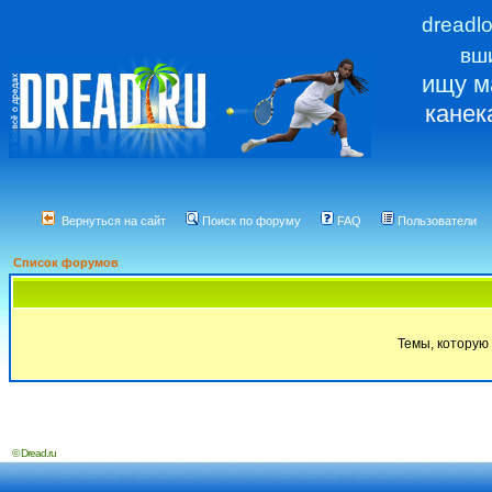
dreadl
вш
ищу м
канек
Вернуться на сайт
Поиск по форуму
FAQ
Пользователи
Список форумов
Темы, которую 
© Dread.ru