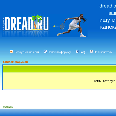
dreadl
вш
ищу м
канек
Вернуться на сайт
Поиск по форуму
FAQ
Пользователи
Список форумов
Темы, которую 
© Dread.ru