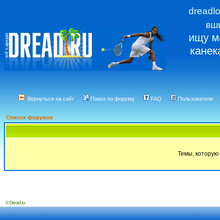
dreadl
вш
ищу м
канек
Вернуться на сайт
Поиск по форуму
FAQ
Пользователи
Список форумов
Темы, которую 
© Dread.ru