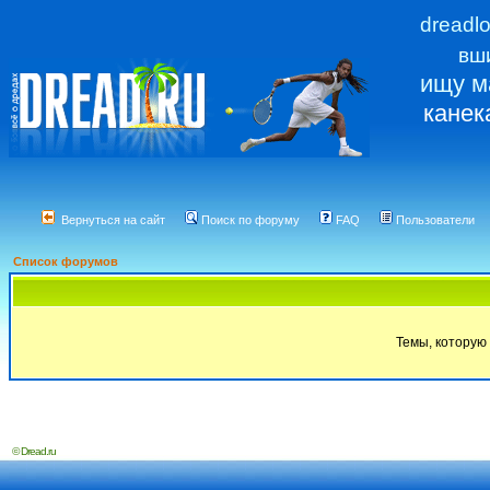
dreadl
вш
ищу м
канек
Вернуться на сайт
Поиск по форуму
FAQ
Пользователи
Список форумов
Темы, которую 
© Dread.ru