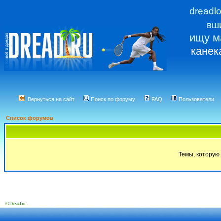
dreadl
вш
ищу м
канек
Вернуться на сайт
Поиск по форуму
FAQ
Пользователи
Список форумов
Темы, которую 
© Dread.ru