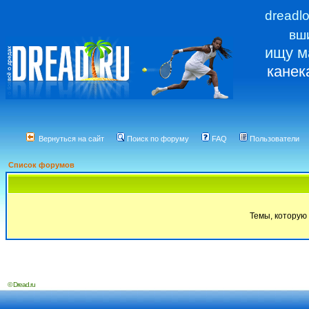
dreadl
вш
ищу м
канек
Вернуться на сайт
Поиск по форуму
FAQ
Пользователи
Список форумов
Темы, которую 
© Dread.ru