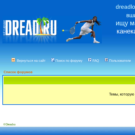
dreadl
вш
ищу м
канек
Вернуться на сайт
Поиск по форуму
FAQ
Пользователи
Список форумов
Темы, которую 
© Dread.ru