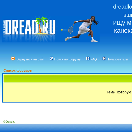
dreadl
вш
ищу м
канек
Вернуться на сайт
Поиск по форуму
FAQ
Пользователи
Список форумов
Темы, которую 
© Dread.ru