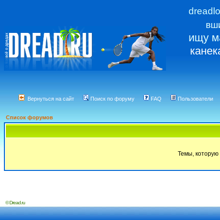
dreadl
вш
ищу м
канек
Вернуться на сайт
Поиск по форуму
FAQ
Пользователи
Список форумов
Темы, которую 
© Dread.ru