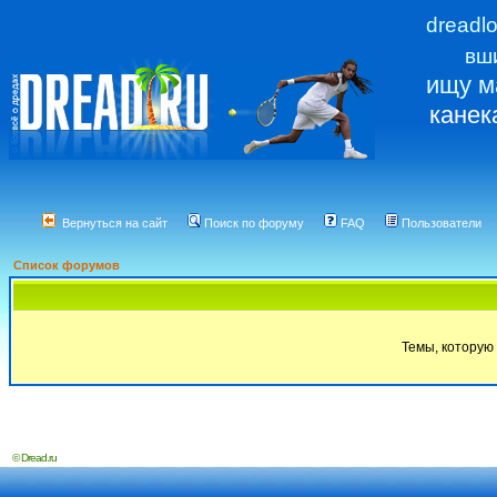
dreadl
вш
ищу м
канек
Вернуться на сайт
Поиск по форуму
FAQ
Пользователи
Список форумов
Темы, которую 
© Dread.ru