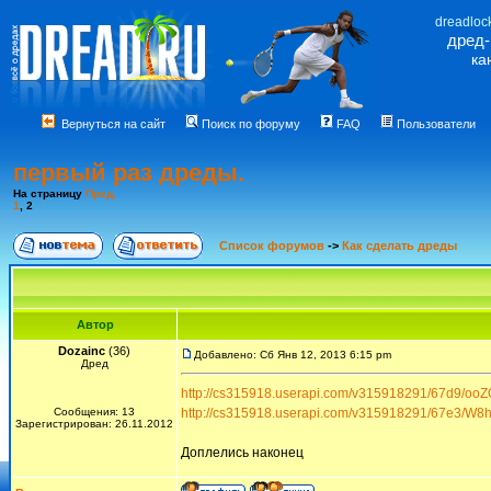
dreadloc
дред
ка
Вернуться на сайт
Поиск по форуму
FAQ
Пользователи
первый раз дреды.
На страницу
Пред.
1
,
2
Список форумов
->
Как сделать дреды
Автор
Dozainc
(36)
Добавлено: Сб Янв 12, 2013 6:15 pm
Дред
http://cs315918.userapi.com/v315918291/67d9/oo
Сообщения: 13
http://cs315918.userapi.com/v315918291/67e3/W8
Зарегистрирован: 26.11.2012
Доплелись наконец