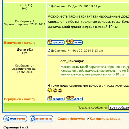
dez_l
(45)
Добавлено: Вс Дек 15, 2013 9:01 pm
Нуб
Можно, есть такой вариант как нарощенные дред
Сообщения: 1
канекалон, либо натуральные волосы, те же Воло
Зарегистрирован: 25.11.2013
минимальной длине родных волос 8-10 см.
Вернуться к началу
Догги
(41)
Добавлено: Чт Фев 20, 2014 1:13 am
Нуб
dez_l писал(а):
Сообщения: 4
Можно, есть такой вариант как нарощенные д
Зарегистрирован:
канекалон, либо натуральные волосы, те же В
16.02.2014
минимальной длине родных волос 8-10 см.
Я тоже ношу славянские волосы , я тоже хочу ск
Вернуться к началу
Показать сообщения:
Список форумов
->
Как сделать дреды
Страница
2
из
2