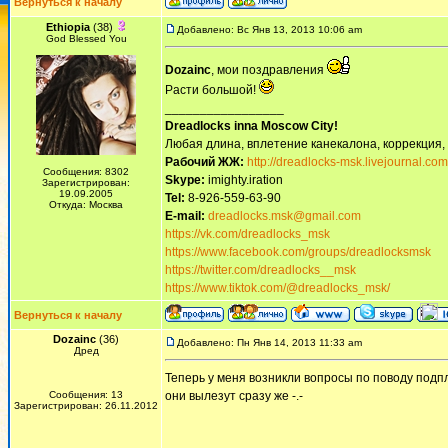
Вернуться к началу
Ethiopia
(38)
Добавлено: Вс Янв 13, 2013 10:06 am
God Blessed You
Dozainc
, мои поздравления
Расти большой!
_________________
Dreadlocks inna Moscow Сity!
Любая длина, вплетение канекалона, коррекция,
Рабочий ЖЖ:
http://dreadlocks-msk.livejournal.com
Сообщения: 8302
Skype:
imighty.iration
Зарегистрирован:
19.09.2005
Tel:
8-926-559-63-90
Откуда: Москва
E-mail:
dreadlocks.msk@gmail.com
https://vk.com/dreadlocks_msk
https://www.facebook.com/groups/dreadlocksmsk
https://twitter.com/dreadlocks__msk
https://www.tiktok.com/@dreadlocks_msk/
Вернуться к началу
Dozainc
(36)
Добавлено: Пн Янв 14, 2013 11:33 am
Дред
Теперь у меня возникли вопросы по поводу подпл
Сообщения: 13
они вылезут сразу же -.-
Зарегистрирован: 26.11.2012