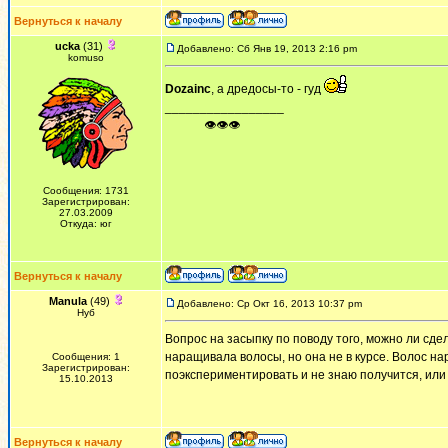
Вернуться к началу
ucka
(31)
Добавлено: Сб Янв 19, 2013 2:16 pm
komuso
Dozainc
, а дредосы-то - гуд
_________________
ᅠ ᅠ ᅠ👁👁👁
Сообщения: 1731
Зарегистрирован:
27.03.2009
Откуда: юг
Вернуться к началу
Manula
(49)
Добавлено: Ср Окт 16, 2013 10:37 pm
Нуб
Вопрос на засыпку по поводу того, можно ли сд
наращивала волосы, но она не в курсе. Волос на
Сообщения: 1
Зарегистрирован:
поэкспериментировать и не знаю получится, или
15.10.2013
Вернуться к началу