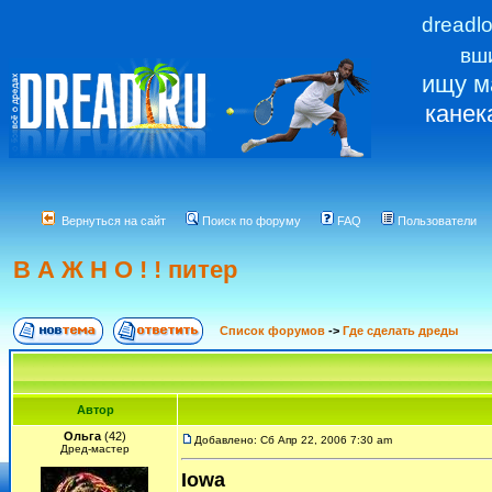
dreadl
вш
ищу м
канек
Вернуться на сайт
Поиск по форуму
FAQ
Пользователи
В А Ж Н О ! ! питер
Список форумов
->
Где сделать дреды
Автор
Ольга
(42)
Добавлено: Сб Апр 22, 2006 7:30 am
Дред-мастер
Iowa