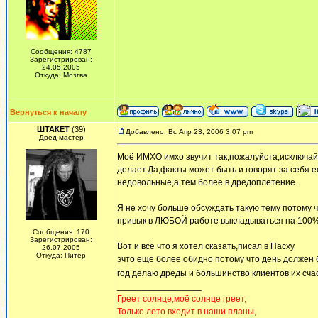
Сообщения: 4787
Зарегистрирован:
24.05.2005
Откуда: Мозгва
Вернуться к началу
ШТАКЕТ
(39)
Добавлено: Вс Апр 23, 2006 3:07 pm
Дред-мастер
Моё ИМХО имхо звучит так,пожалуйста,исключайте
делает.Да,факты может быть и говорят за себя е
недовольные,а тем более в дредоплетение.
Я не хочу больше обсуждать такую тему потому ч
привык в ЛЮБОЙ работе выкладываться на 100%,
Сообщения: 170
Зарегистрирован:
Вот и всё что я хотел сказать,писал в Пасху
26.07.2005
Откуда: Питер
эчто ещё более обидно потому что день должен 
год делаю дреды и большинство клиентов их сча
_________________
Греет солнце,моё солнце греет,
Только лето входит в наши планы,