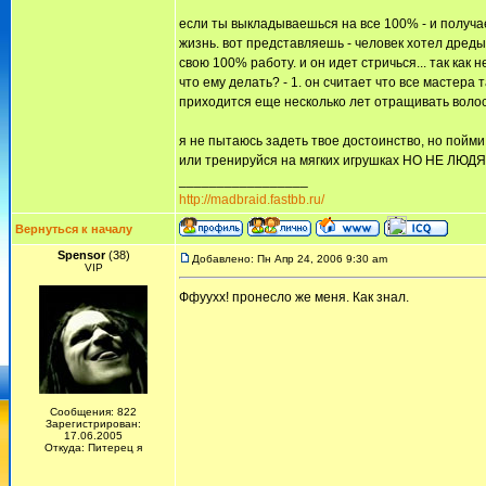
если ты выкладываешься на все 100% - и получае
жизнь. вот представляешь - человек хотел дреды
свою 100% работу. и он идет стричься... так как 
что ему делать? - 1. он считает что все мастера
приходится еще несколько лет отращивать воло
я не пытаюсь задеть твое достоинство, но пойми - 
или тренируйся на мягких игрушках НО НЕ ЛЮДЯХ!
_________________
http://madbraid.fastbb.ru/
Вернуться к началу
Spensor
(38)
Добавлено: Пн Апр 24, 2006 9:30 am
VIP
Ффуухх! пронесло же меня. Как знал.
Сообщения: 822
Зарегистрирован:
17.06.2005
Откуда: Питерец я