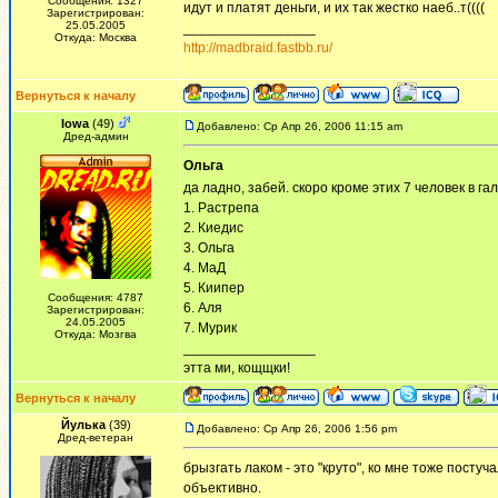
Сообщения: 1327
идут и платят деньги, и их так жестко наеб..т((((
Зарегистрирован:
25.05.2005
_________________
Откуда: Москва
http://madbraid.fastbb.ru/
Вернуться к началу
Iowa
(49)
Добавлено: Ср Апр 26, 2006 11:15 am
Дред-админ
Ольга
да ладно, забей. скоро кроме этих 7 человек в г
1. Растрепа
2. Киедис
3. Ольга
4. МаД
5. Киипер
Сообщения: 4787
6. Аля
Зарегистрирован:
24.05.2005
7. Мурик
Откуда: Мозгва
_________________
этта ми, кощщки!
Вернуться к началу
Йулька
(39)
Добавлено: Ср Апр 26, 2006 1:56 pm
Дред-ветеран
брызгать лаком - это "круто", ко мне тоже посту
объективно.