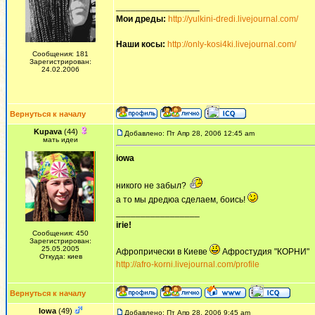
_________________
Мои дреды:
http://yulkini-dredi.livejournal.com/
Наши косы:
http://only-kosi4ki.livejournal.com/
Сообщения: 181
Зарегистрирован:
24.02.2006
Вернуться к началу
Kupava
(44)
Добавлено: Пт Апр 28, 2006 12:45 am
мать идеи
iowa
никого не забыл?
а то мы дредюа сделаем, боись!
_________________
irie!
Сообщения: 450
Зарегистрирован:
25.05.2005
Афропрически в Киеве
Афростудия "КОРНИ"
Откуда: киев
http://afro-korni.livejournal.com/profile
Вернуться к началу
Iowa
(49)
Добавлено: Пт Апр 28, 2006 9:45 am