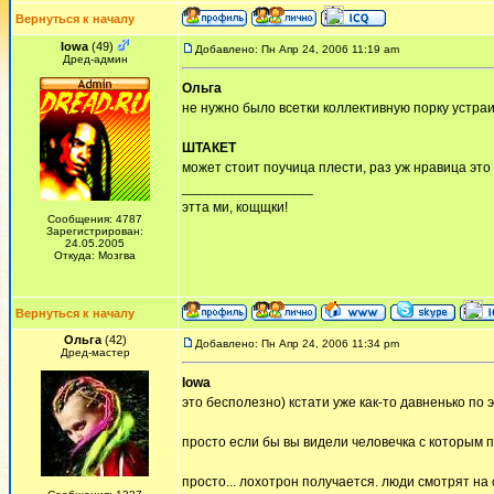
Вернуться к началу
Iowa
(49)
Добавлено: Пн Апр 24, 2006 11:19 am
Дред-админ
Ольга
не нужно было всетки коллективную порку устраив
ШТАКЕТ
может стоит поучица плести, раз уж нравица это д
_________________
этта ми, кощщки!
Сообщения: 4787
Зарегистрирован:
24.05.2005
Откуда: Мозгва
Вернуться к началу
Ольга
(42)
Добавлено: Пн Апр 24, 2006 11:34 pm
Дред-мастер
Iowa
это бесполезно) кстати уже как-то давненько по 
просто если бы вы видели человечка с которым п
просто... лохотрон получается. люди смотрят на