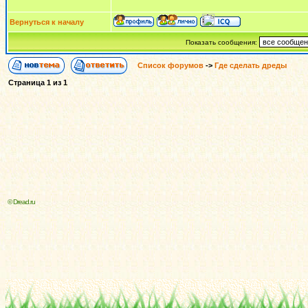
Вернуться к началу
Показать сообщения:
Список форумов
->
Где сделать дреды
Страница
1
из
1
© Dread.ru