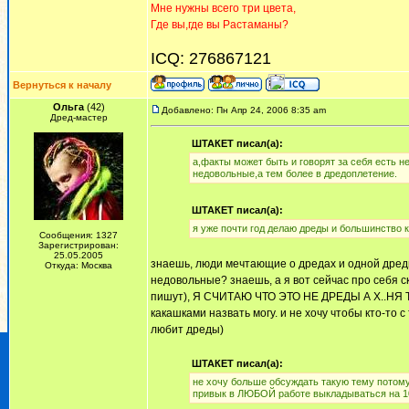
Мне нужны всего три цвета,
Где вы,где вы Растаманы?
ICQ: 276867121
Вернуться к началу
Ольга
(42)
Добавлено: Пн Апр 24, 2006 8:35 am
Дред-мастер
ШТАКЕТ писал(а):
а,факты может быть и говорят за себя есть н
недовольные,а тем более в дредоплетение.
ШТАКЕТ писал(а):
я уже почти год делаю дреды и большинство к
Сообщения: 1327
Зарегистрирован:
25.05.2005
знаешь, люди мечтающие о дредах и одной дред
Откуда: Москва
недовольные? знаешь, а я вот сейчас про себя с
пишут), Я СЧИТАЮ ЧТО ЭТО НЕ ДРЕДЫ А Х..НЯ Т
какашками назвать могу. и не хочу чтобы кто-то с
любит дреды)
ШТАКЕТ писал(а):
не хочу больше обсуждать такую тему потому 
привык в ЛЮБОЙ работе выкладываться на 10