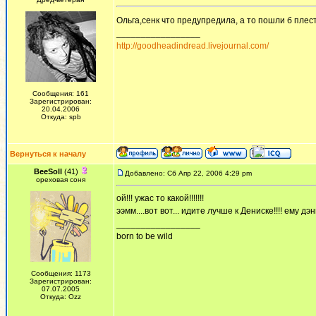
Ольга,сенк что предупредила, а то пошли б плес
_________________
http://goodheadindread.livejournal.com/
Сообщения: 161
Зарегистрирован:
20.04.2006
Откуда: spb
Вернуться к началу
BeeSoll
(41)
Добавлено: Сб Апр 22, 2006 4:29 pm
ореховая соня
ой!!! ужас то какой!!!!!!!
ээмм....вот вот... идите лучше к Дениске!!!! ему д
_________________
born to be wild
Сообщения: 1173
Зарегистрирован:
07.07.2005
Откуда: Ozz