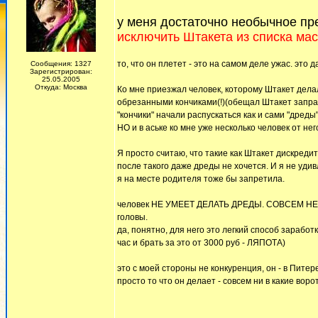
у меня достаточно необычное пр
исключить Штакета из списка ма
то, что он плетет - это на самом деле ужас. это 
Сообщения: 1327
Зарегистрирован:
25.05.2005
Откуда: Москва
Ко мне приезжал человек, которому Штакет делал д
обрезанными кончиками(!)(обещал Штакет заправле
"кончики" начали распускаться как и сами "дреды"
НО и в аське ко мне уже несколько человек от нег
Я просто считаю, что такие как Штакет дискредит
после такого даже дреды не хочется. И я не уди
я на месте родителя тоже бы запретила.
человек НЕ УМЕЕТ ДЕЛАТЬ ДРЕДЫ. СОВСЕМ НЕ УМ
головы.
да, понятно, для него это легкий способ заработ
час и брать за это от 3000 руб - ЛЯПОТА)
это с моей стороны не конкуренция, он - в Питере.
просто то что он делает - совсем ни в какие воро