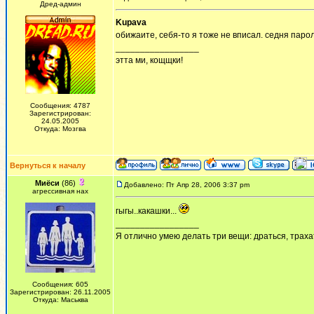
Дред-админ
Kupava
обижаите, себя-то я тоже не вписал. седня паро
_________________
этта ми, кощщки!
Сообщения: 4787
Зарегистрирован:
24.05.2005
Откуда: Мозгва
Вернуться к началу
Миёси
(86)
Добавлено: Пт Апр 28, 2006 3:37 pm
агрессивная нах
гыгы..какашки...
_________________
Я отлично умею делать три вещи: драться, трахат
Сообщения: 605
Зарегистрирован: 26.11.2005
Откуда: Маськва