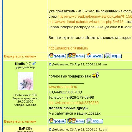
уже показатель - из 3-х чел, выложенных на фор
стер(
http://www.dread.ru/forum/viewtopic.php?t=15
http://www.dread.ru/forum/viewtopic.php?t=648
- то
неравномерно распределенные, да еще и в количе
Вот находятся такие Штакеты в списке мастеров
_________________
http://madbraid.fastbb.ru/
Вернуться к началу
Kiedis
(40)
Добавлено: Сб Апр 22, 2006 11:08 am
Дред-мастер
полностью поддерживаю
_________________
www.dreadlock.ru
ICQ-449225860-ICQ
Сообщения: 586
Телефон - 8-926-173-59-98
Зарегистрирован:
26.05.2005
http://vkontakte.ru/club2870859
Откуда: Москва
Делаем любые дреды
Мы заботимся о ваших дредах.
Вернуться к началу
BaF
(38)
Добавлено: Сб Апр 22, 2006 12:41 pm
Дред-ветеран