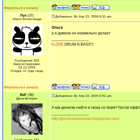
Вернуться к началу
Пух
(37)
Добавлено: Вс Апр 23, 2006 8:31 am
чёрно-белая панда
Ольга
а я думала он нормально делает
_________________
I
LOVE
DRUM N BASS*)
Сообщения: 902
Зарегистрирован:
02.12.2005
Откуда: от туда сюда
Вернуться к началу
BaF
(38)
Добавлено: Вс Апр 23, 2006 8:52 am
Дред-ветеран
А как дениску найти и скока он берёт?(если оффто
_________________
http://goodheadindread.livejournal.com/
Сообщения: 161