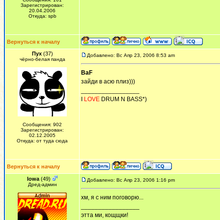
Зарегистрирован:
20.04.2006
Откуда: spb
Вернуться к началу
Пух
(37)
Добавлено: Вс Апр 23, 2006 8:53 am
чёрно-белая панда
BaF
зайди в асю плиз)))
_________________
I
LOVE
DRUM N BASS*)
Сообщения: 902
Зарегистрирован:
02.12.2005
Откуда: от туда сюда
Вернуться к началу
Iowa
(49)
Добавлено: Вс Апр 23, 2006 1:16 pm
Дред-админ
хм, я с ним поговорю...
_________________
этта ми, кощщки!