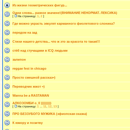
Из жизни геометрических фигур...
Одни слова... разное значене!(ВНИМАНИЕ НЕНОРМАТ. ЛЕКСИКА)
[
На страницу:
1
,
2
]
Где можно украсть эякулят карманного фиолетового слоника?
передом на зад
Стихи нашего детства... что ж это за красота то такая!!!
стёб над стучащами в ICQ людьми
залипон
reggae fest in chicago
Просто смешной рассказ=)
Переводчик жжот =)
Wanna be a RASTAMAN
АЛКОЗОМБИ о_0 )))))))))
[
На страницу:
1
...
11
,
12
,
13
]
ПРО БЕЗЗУБОГО МУЖИКА (эфиопская сказка)
К юмору и позитву