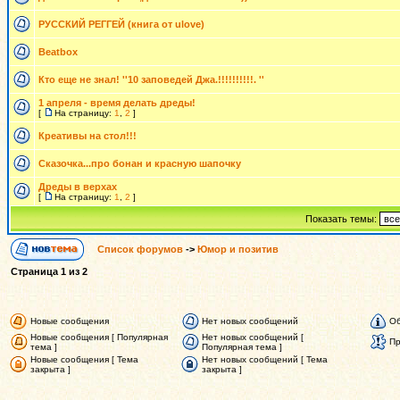
РУССКИЙ РЕГГЕЙ (книга от ulove)
Beatbox
Кто еще не знал! ''10 заповедей Джа.!!!!!!!!!!. ''
1 апреля - время делать дреды!
[
На страницу:
1
,
2
]
Креативы на стол!!!
Сказочка...про бонан и красную шапочку
Дреды в верхах
[
На страницу:
1
,
2
]
Показать темы:
Список форумов
->
Юмор и позитив
Страница
1
из
2
Новые сообщения
Нет новых сообщений
Об
Новые сообщения [ Популярная
Нет новых сообщений [
Пр
тема ]
Популярная тема ]
Новые сообщения [ Тема
Нет новых сообщений [ Тема
закрыта ]
закрыта ]