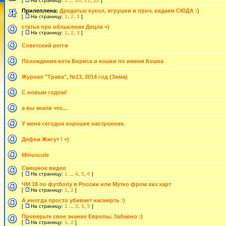
[
На страницу:
1
...
20
,
21
,
22
]
Прилеплена:
Дредатых кукол, игрушки и проч. кидаем СЮДА :)
[
На страницу:
1
,
2
,
3
]
статья про облысение Децла =)
[
На страницу:
1
,
2
,
3
]
Советский регги
Похождения кота Бориса и кошки по имени Кошка
Журнал "Трава", №13, 2014 год (Зима)
C новым годом!
а вы знали что...
У меня сегодня хорошее настроение.
Дефки Жжгут ! =)
Minuscule
Смешное видео
[
На страницу:
1
...
4
,
5
,
6
]
ЧМ 18 по футболу в России или Мутко фром хиз харт
[
На страницу:
1
,
2
]
А иногда просто убивает насмерть :)
[
На страницу:
1
...
3
,
4
,
5
]
Проверьте свое знание Европы. Забавно :)
[
На страницу:
1
,
2
]