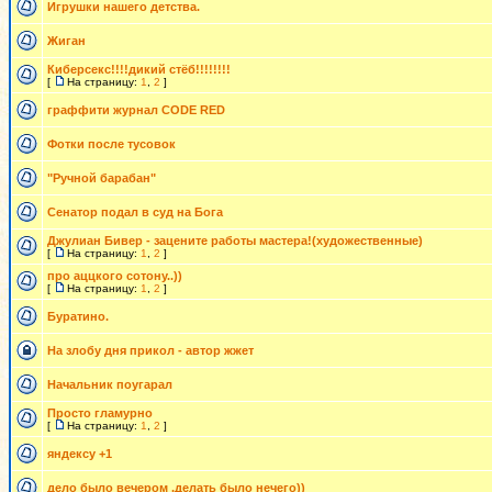
Игрушки нашего детства.
Жиган
Киберсекс!!!!дикий стёб!!!!!!!!
[
На страницу:
1
,
2
]
граффити журнал CODE RED
Фотки после тусовок
"Ручной барабан"
Сенатор подал в суд на Бога
Джулиан Бивер - зацените работы мастера!(художественные)
[
На страницу:
1
,
2
]
про аццкого сотону..))
[
На страницу:
1
,
2
]
Буратино.
На злобу дня прикол - автор жжет
Начальник поугарал
Просто гламурно
[
На страницу:
1
,
2
]
яндексу +1
дело было вечером ,делать было нечего))