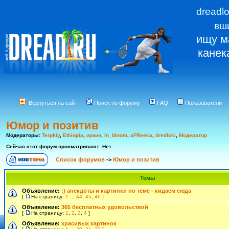
dreadl
вш
ищу м
канек
Вернуться на сайт
Поиск по форуму
FAQ
Пользователи
Юмор и позитив
Модераторы:
Terpkiy
,
Ethiopia
,
иркин
,
In_bloom
,
aFReeka
,
dredloki
,
Модератор
Сейчас этот форум просматривают: Нет
Список форумов
->
Юмор и позитив
Темы
Объявление:
:) анекдоты и картинки по теме - кидаем сюда
[
На страницу:
1
...
44
,
45
,
46
]
Объявление:
365 бесплатных удовольствий
[
На страницу:
1
,
2
,
3
,
4
]
Объявление:
красивых картинок