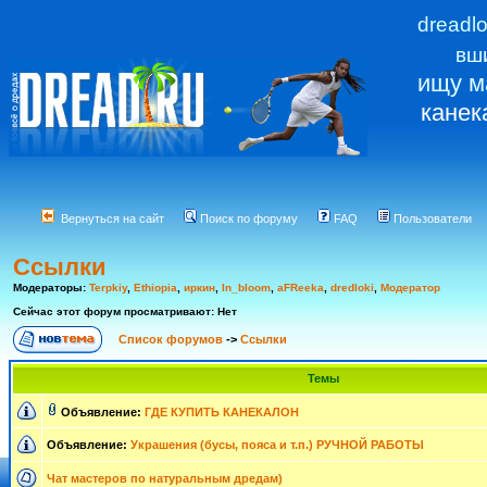
dreadl
вш
ищу м
канек
Вернуться на сайт
Поиск по форуму
FAQ
Пользователи
Ссылки
Модераторы:
Terpkiy
,
Ethiopia
,
иркин
,
In_bloom
,
aFReeka
,
dredloki
,
Модератор
Сейчас этот форум просматривают: Нет
Список форумов
->
Ссылки
Темы
Объявление:
ГДЕ КУПИТЬ КАНЕКАЛОН
Объявление:
Украшения (бусы, пояса и т.п.) РУЧНОЙ РАБОТЫ
Чат мастеров по натуральным дредам)