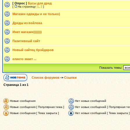
[ Опрос ]
Бусы для дред
[
На страницу:
1
,
2
]
Магазин одежды и не только)
Дреды из войлока
Инет магазин)))))))
Пазитивный сайт
Новый сайтец брэйдеров
еликто знает ...
Показать темы:
Список форумов
->
Ссылки
Страница
1
из
1
Новые сообщения
Нет новых сообщений
Новые сообщения [ Популярная тема ]
Нет новых сообщений [ Популярная те
Новые сообщения [ Тема закрыта ]
Нет новых сообщений [ Тема закрыта ]