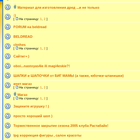
Материал для изготовления дред ...и не только
:)
[
На страницу:
1
,
2
]
FORUM на beldread
BELDREAD
clothes
[
На страницу:
1
,
2
]
Сайтиг= )
oboi...nastoyas4ie ili magi4eskie?!
ШАПКИ и ШАПОЧКИ от БИГ МАМЫ (а также, юбочки-штанишки)
инет магаз
[
На страницу:
1
,
2
]
Магаз
[
На страницу:
1
,
2
]
Зацените игрушку ! )
просто хороший шоп )
Торжественное закрытие сезона 2005 клуба Растабайк!
lpg коррекция фигуры , салон красоты