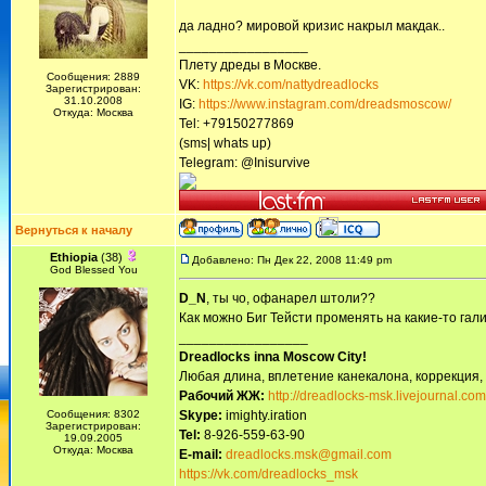
да ладно? мировой кризис накрыл макдак..
_________________
Плету дреды в Москве.
Сообщения: 2889
VK:
https://vk.com/nattydreadlocks
Зарегистрирован:
31.10.2008
IG:
https://www.instagram.com/dreadsmoscow/
Откуда: Москва
Tel: +79150277869
(sms| whats up)
Telegram: @Inisurvive
Вернуться к началу
Ethiopia
(38)
Добавлено: Пн Дек 22, 2008 11:49 pm
God Blessed You
D_N
, ты чо, офанарел штоли??
Как можно Биг Тейсти променять на какие-то га
_________________
Dreadlocks inna Moscow Сity!
Любая длина, вплетение канекалона, коррекция,
Рабочий ЖЖ:
http://dreadlocks-msk.livejournal.com
Сообщения: 8302
Skype:
imighty.iration
Зарегистрирован:
Tel:
8-926-559-63-90
19.09.2005
Откуда: Москва
E-mail:
dreadlocks.msk@gmail.com
https://vk.com/dreadlocks_msk