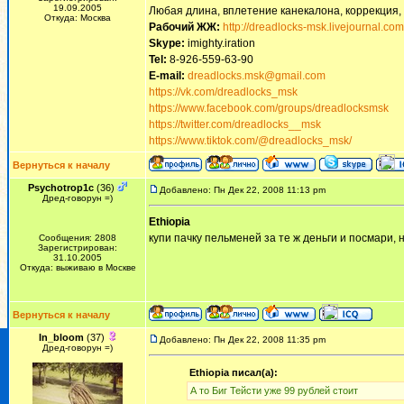
19.09.2005
Любая длина, вплетение канекалона, коррекция,
Откуда: Москва
Рабочий ЖЖ:
http://dreadlocks-msk.livejournal.com
Skype:
imighty.iration
Tel:
8-926-559-63-90
E-mail:
dreadlocks.msk@gmail.com
https://vk.com/dreadlocks_msk
https://www.facebook.com/groups/dreadlocksmsk
https://twitter.com/dreadlocks__msk
https://www.tiktok.com/@dreadlocks_msk/
Вернуться к началу
Psychotrop1c
(36)
Добавлено: Пн Дек 22, 2008 11:13 pm
Дред-говорун =)
Ethiopia
купи пачку пельменей за те ж деньги и посмари, н
Сообщения: 2808
Зарегистрирован:
31.10.2005
Откуда: выживаю в Москве
Вернуться к началу
In_bloom
(37)
Добавлено: Пн Дек 22, 2008 11:35 pm
Дред-говорун =)
Ethiopia писал(а):
А то Биг Тейсти уже 99 рублей стоит