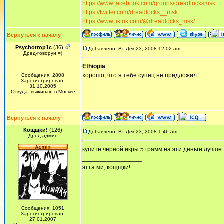
https://www.facebook.com/groups/dreadlocksmsk
https://twitter.com/dreadlocks__msk
https://www.tiktok.com/@dreadlocks_msk/
Вернуться к началу
Psychotrop1c
(36)
Добавлено: Вт Дек 23, 2008 12:02 am
Дред-говорун =)
Ethiopia
хорошо, что я тебе супец не предложил
Сообщения: 2808
Зарегистрирован:
31.10.2005
Откуда: выживаю в Москве
Вернуться к началу
Кощщки!
(126)
Добавлено: Вт Дек 23, 2008 1:46 am
Дред-админ
купите черной икры 5 грамм на эти деньги лучше
_________________
этта ми, кощщки!
Сообщения: 1051
Зарегистрирован:
27.01.2007