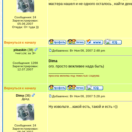
мастера нашел и не одного осталось , найти деньги
Сообщения: 24
Зарегистрирован:
05.06.2007
Откуда: От туда )))
Вернуться к началу
pleaskin
(38)
Добавлено: Вт Ноя 06, 2007 2:48 pm
>нет,спс за Э>
Dima
Сообщения: 1266
ого. просто вежливее нада быть)
Зарегистрирован:
12.07.2007
_________________
просела могилка под тяжестью социума
Вернуться к началу
Dima
(36)
Добавлено: Вт Ноя 06, 2007 5:28 pm
Дред
Ну извольте....какой есть, такой и есть =))
Сообщения: 24
Зарегистрирован:
05.06.2007