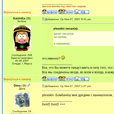
_________________
просела могилка под тяжестью социума
Вернуться к началу
KatrinKa
(38)
Добавлено: Ср Ноя 07, 2007 9:31 am
йа-Биа
pleaskin писал(а):
gamer писал(а):
на халяву
я например)
Сообщения: 298
Зарегистрирован:
что именно?
30.08.2007
_________________
Откуда: с Марса
Все, что Вы можете представить в силу того, что 
Все мы соединены везде, во всем и всегда, в каж
Вернуться к началу
Dima
(36)
Добавлено: Ср Ноя 07, 2007 1:27 pm
Дред
pleaskin- Бомбанёш мне дредики с каникалоном , 
_________________
GooD GooD <><
Сообщения: 24