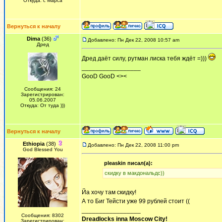
Откуда: с Марса
Вернуться к началу
Dima
(36)
Добавлено: Пн Дек 22, 2008 10:57 am
Дред
Дред даёт силу, рутман лиска тебя ждёт =)))
_________________
GooD GooD <><
Сообщения: 24
Зарегистрирован:
05.06.2007
Откуда: От туда )))
Вернуться к началу
Ethiopia
(38)
Добавлено: Пн Дек 22, 2008 11:00 pm
God Blessed You
pleaskin писал(а):
скидку в макдональдс))
Йа хочу там скидку!
А то Биг Тейсти уже 99 рублей стоит ((
_________________
Сообщения: 8302
Dreadlocks inna Moscow Сity!
Зарегистрирован: