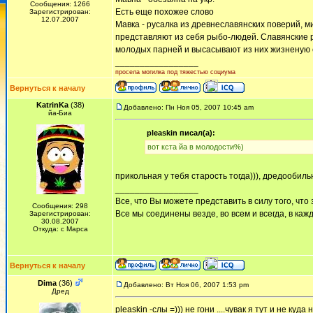
Сообщения: 1266
Есть еще похожее слово
Зарегистрирован:
12.07.2007
Мавка - русалка из древнеславянских поверий, 
представляют из себя рыбо-людей. Славянские р
молодых парней и высасывают из них жизненую с
_________________
просела могилка под тяжестью социума
Вернуться к началу
KatrinKa
(38)
Добавлено: Пн Ноя 05, 2007 10:45 am
йа-Биа
pleaskin писал(а):
вот кста йа в молодости%)
прикольная у тебя старость тогда))), дредооби
_________________
Все, что Вы можете представить в силу того, что 
Сообщения: 298
Все мы соединены везде, во всем и всегда, в каж
Зарегистрирован:
30.08.2007
Откуда: с Марса
Вернуться к началу
Dima
(36)
Добавлено: Вт Ноя 06, 2007 1:53 pm
Дред
pleaskin -слы =))) не гони ....чувак я тут и не ку