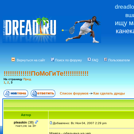
dreadl
вш
ищу м
канек
Вернуться на сайт
Поиск по форуму
FAQ
Пользователи
!!!!!!!!!!!!!ПоМоГиТе!!!!!!!!!!!!
На страницу
Пред.
1
,
2
,
3
Список форумов
->
Как сделать дреды
Автор
pleaskin
(38)
Добавлено: Вс Ноя 04, 2007 2:29 pm
>нет,спс за Э>
Мавпа - обезьяна на укр.