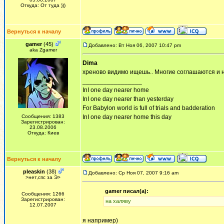
Откуда: От туда )))
Вернуться к началу
gamer
(45)
Добавлено: Вт Ноя 06, 2007 10:47 pm
aka Zgamer
Dima
хреново видимо ищешь.. Многие соглашаются и н
_________________
InI one day nearer home
InI one day nearer than yesterday
For Babylon world is full of trials and badderation
Сообщения: 1383
InI one day nearer home this day
Зарегистрирован:
23.08.2006
Откуда: Киев
Вернуться к началу
pleaskin
(38)
Добавлено: Ср Ноя 07, 2007 9:16 am
>нет,спс за Э>
gamer писал(а):
Сообщения: 1266
Зарегистрирован:
на халяву
12.07.2007
я например)