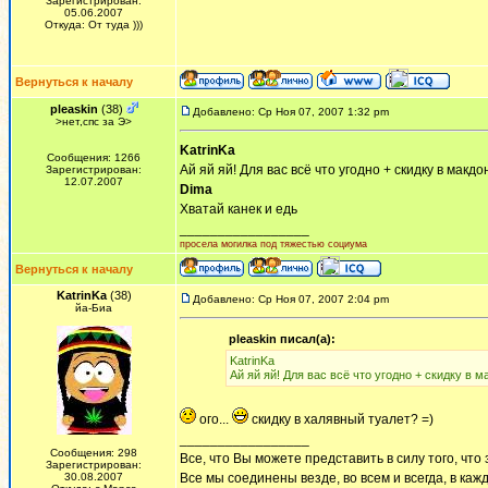
Зарегистрирован:
05.06.2007
Откуда: От туда )))
Вернуться к началу
pleaskin
(38)
Добавлено: Ср Ноя 07, 2007 1:32 pm
>нет,спс за Э>
KatrinKa
Сообщения: 1266
Ай яй яй! Для вас всё что угодно + скидку в макдо
Зарегистрирован:
12.07.2007
Dima
Хватай канек и едь
_________________
просела могилка под тяжестью социума
Вернуться к началу
KatrinKa
(38)
Добавлено: Ср Ноя 07, 2007 2:04 pm
йа-Биа
pleaskin писал(а):
KatrinKa
Ай яй яй! Для вас всё что угодно + скидку в м
ого...
скидку в халявный туалет? =)
_________________
Сообщения: 298
Все, что Вы можете представить в силу того, что 
Зарегистрирован:
30.08.2007
Все мы соединены везде, во всем и всегда, в каж