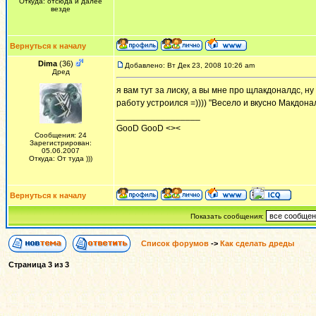
Откуда: отсюда и далее
везде
Вернуться к началу
Dima
(36)
Добавлено: Вт Дек 23, 2008 10:26 am
Дред
я вам тут за лиску, а вы мне про щлакдоналдс, ну
работу устроился =)))) "Весело и вкусно Макдоналд
_________________
GooD GooD <><
Сообщения: 24
Зарегистрирован:
05.06.2007
Откуда: От туда )))
Вернуться к началу
Показать сообщения:
Список форумов
->
Как сделать дреды
Страница
3
из
3