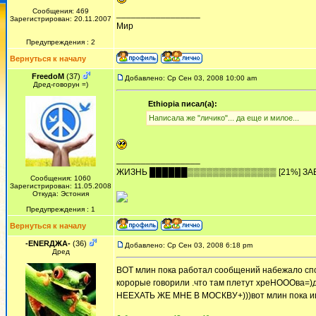
Сообщения: 469
_________________
Зарегистрирован: 20.11.2007
Мир
Предупреждения : 2
Вернуться к началу
FreedoM
(37)
Добавлено: Ср Сен 03, 2008 10:00 am
Дред-говорун =)
Ethiopia писал(а):
Написала же "личико"... да еще и милое...
_________________
ЖИЗHЬ ██████▒▒▒▒▒▒▒▒▒▒▒▒▒▒ [21%] ЗА
Сообщения: 1060
Зарегистрирован: 11.05.2008
Откуда: Эстония
Предупреждения : 1
Вернуться к началу
-ENERДЖА-
(36)
Добавлено: Ср Сен 03, 2008 6:18 pm
Дред
ВОТ млин пока работал сообщений набежало спс 
корорые говорили .что там плетут хреНОООва=)
НЕЕХАТЬ ЖЕ МНЕ В МОСКВУ+)))вот млин пока ищу