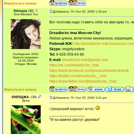
Вернуться к началу
Ethiopia
(38)
Добавлено: Пт Сен 05, 2008 1:28 pm
God Blessed You
Вот поэтому надо ставить себе на аватарку то, чег
_________________
Dreadlocks inna Moscow Сity!
Любая длина, вплетение канекалона, коррекция,
Рабочий ЖЖ:
http://dreadlocks-msk.livejournal.com
Skype:
imighty.iration
Сообщения: 8302
Tel:
8-926-559-63-90
Зарегистрирован:
E-mail:
dreadlocks.msk@gmail.com
19.09.2005
Откуда: Москва
https://vk.com/dreadlocks_msk
https://www.facebook.com/groups/dreadlocksmsk
https://twitter.com/dreadlocks__msk
https://www.tiktok.com/@dreadlocks_msk/
Вернуться к началу
-ENERДЖА-
(36)
Добавлено: Пт Сен 05, 2008 3:41 pm
Дред
=))хороший вариант кстат.
_________________
*И на камнях растут деревья*