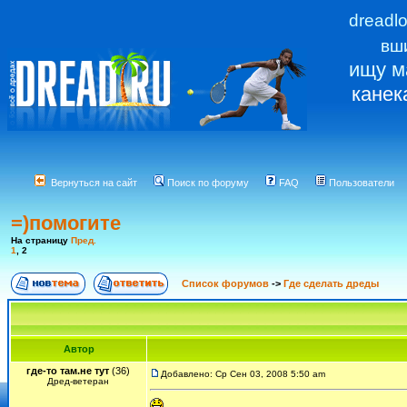
dreadl
вш
ищу м
канек
Вернуться на сайт
Поиск по форуму
FAQ
Пользователи
=)помогите
На страницу
Пред.
1
,
2
Список форумов
->
Где сделать дреды
Автор
где-то там.не тут
(36)
Добавлено: Ср Сен 03, 2008 5:50 am
Дред-ветеран