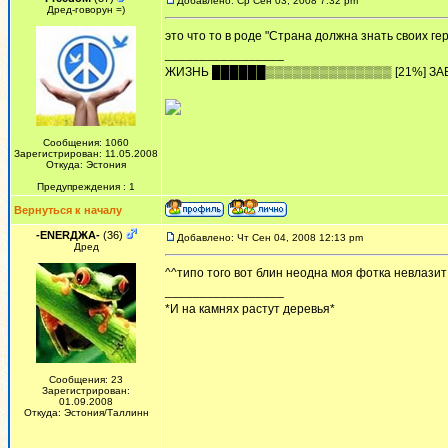
Добавлено: Ср Сен 03, 2008 7:32 pm
Дред-говорун =)
это что то в роде "Страна должна знать своих ге
_________________
ЖИЗHЬ ██████▒▒▒▒▒▒▒▒▒▒▒▒▒▒ [21%] ЗА
Сообщения: 1060
Зарегистрирован: 11.05.2008
Откуда: Эстония
Предупреждения : 1
Вернуться к началу
-ENERДЖА-
(36)
Добавлено: Чт Сен 04, 2008 12:13 pm
Дред
^^типо того вот блин неодна моя фотка невлазит
_________________
*И на камнях растут деревья*
Сообщения: 23
Зарегистрирован:
01.09.2008
Откуда: Эстония/Таллинн