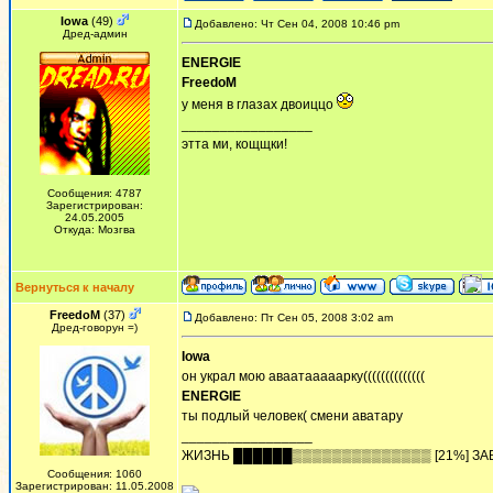
Iowa
(49)
Добавлено: Чт Сен 04, 2008 10:46 pm
Дред-админ
ENERGIE
FreedoM
у меня в глазах двоиццо
_________________
этта ми, кощщки!
Сообщения: 4787
Зарегистрирован:
24.05.2005
Откуда: Мозгва
Вернуться к началу
FreedoM
(37)
Добавлено: Пт Сен 05, 2008 3:02 am
Дред-говорун =)
Iowa
он украл мою аваатааааарку((((((((((((((
ENERGIE
ты подлый человек( смени аватару
_________________
ЖИЗHЬ ██████▒▒▒▒▒▒▒▒▒▒▒▒▒▒ [21%] ЗА
Сообщения: 1060
Зарегистрирован: 11.05.2008