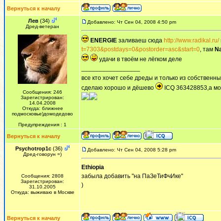
Вернуться к началу
Лев
(34)
Добавлено: Чт Сен 04, 2008 4:50 pm
Дред-ветеран
ENERGIE
заливаеш сюда
http://www.radikal.ru/
t=7303&postdays=0&postorder=asc&start=0
, там
N
удачи в твоём не лёгком деле
_________________
все кто хочет себе дреды и только из собственны
сделаю хорошо и дёшево
ICQ 363428853,а мо
Сообщения: 246
Зарегистрирован:
14.04.2008
Откуда: ближнее
подмосковье)домодедово
Предупреждения : 1
Вернуться к началу
Psychotrop1c
(36)
Добавлено: Чт Сен 04, 2008 5:28 pm
Дред-говорун =)
Ethiopia
забыла добавить "на ПаЗеТиФчИке"
Сообщения: 2808
Зарегистрирован:
)
31.10.2005
Откуда: выживаю в Москве
Вернуться к началу