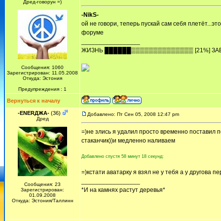
Дред-говорун =)
-NikS-
ой не говори, теперь пускай сам себя плетёт...
форуме
_________________
ЖИЗHЬ ██████▒▒▒▒▒▒▒▒▒▒▒▒▒▒ [21%] ЗА
Сообщения: 1060
Зарегистрирован: 11.05.2008
Откуда: Эстония
Предупреждения : 1
Вернуться к началу
-ENERДЖА-
(36)
Добавлено: Пт Сен 05, 2008 12:47 pm
Дред
=)не злись я удалил просто временно поставил п
стаканчик))и медленно наливаем
Добавлено спустя 58 минут 18 секунд:
=)кстати аватарку я взял не у тебя а у другова п
_________________
Сообщения: 23
*И на камнях растут деревья*
Зарегистрирован:
01.09.2008
Откуда: Эстония/Таллинн