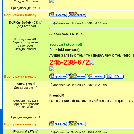
Откуда: Эстония
Предупреждения : 1
Вернуться к началу
KoPKu_6y4eK
(33)
Добавлено: Пт Сен 05, 2008 4:12 am
Дред-ветеран
ааххааххахаахахахаа
_________________
Сообщения: 433
Зарегистрирован:
You can`t stop me!!!!
24.04.2008
Откуда: Москва
FreedoM писал(а):
лучше жалеть о том что сделал, чем о том, чего 
245-238-672
Вернуться к началу
-NikS-
(78)
Добавлено: Пт Сен 05, 2008 8:27 am
Дред-говорун =)
FreedoM
вот и заплетай потом людей которые тырят твои ава
Сообщения: 1188
Зарегистрирован:
03.03.2008
Предупреждения : 4
Вернуться к началу
FreedoM
(37)
Добавлено: Пт Сен 05, 2008 9:35 am