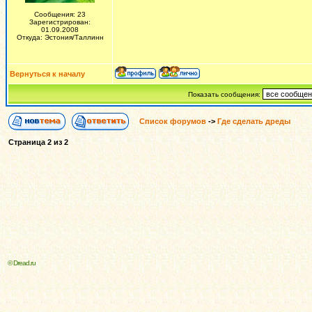
Сообщения: 23
Зарегистрирован:
01.09.2008
Откуда: Эстония/Таллинн
Вернуться к началу
Показать сообщения:
Список форумов
->
Где сделать дреды
Страница
2
из
2
© Dread.ru