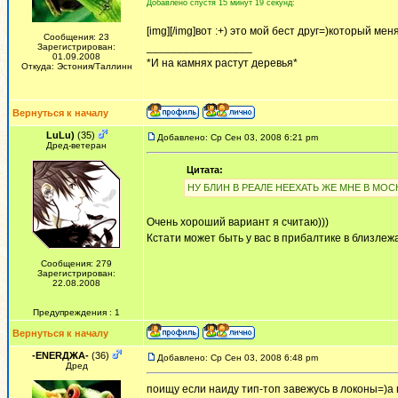
Добавлено спустя 15 минут 19 секунд:
[img][/img]вот :+) это мой бест друг=)который ме
Сообщения: 23
_________________
Зарегистрирован:
01.09.2008
*И на камнях растут деревья*
Откуда: Эстония/Таллинн
Вернуться к началу
LuLu)
(35)
Добавлено: Ср Сен 03, 2008 6:21 pm
Дред-ветеран
Цитата:
НУ БЛИН В РЕАЛЕ НЕЕХАТЬ ЖЕ МНЕ В МОСК
Очень хороший вариант я считаю)))
Кстати может быть у вас в прибалтике в близлежа
Сообщения: 279
Зарегистрирован:
22.08.2008
Предупреждения : 1
Вернуться к началу
-ENERДЖА-
(36)
Добавлено: Ср Сен 03, 2008 6:48 pm
Дред
поищу если наиду тип-топ завежусь в локоны=)а 