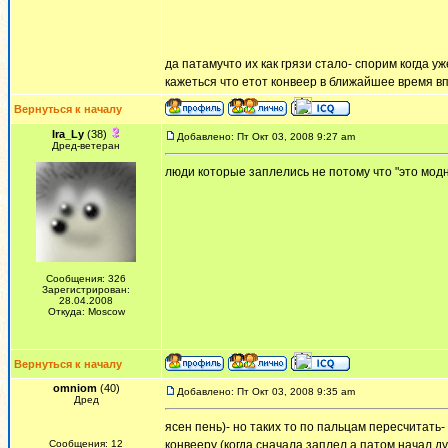
да патамучто их как грязи стало- спорим когда 
кажеться что етот конвеер в ближайшее время в
Вернуться к началу
Ira_Ly
(38)
Добавлено: Пт Окт 03, 2008 9:27 am
Дред-ветеран
люди которые заплелись не потому что "это мод
Сообщения: 326
Зарегистрирован:
28.04.2008
Откуда: Moscow
Вернуться к началу
omniom
(40)
Добавлено: Пт Окт 03, 2008 9:35 am
Дред
ясен пень)- но таких то по пальцам пересчитать
Сообщения: 12
конвееру (когда сначала заплел а патом начал ду