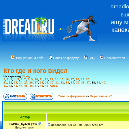
dreadl
вш
ищу м
канек
Вернуться на сайт
Поиск по форуму
FAQ
Пользователи
Кто где и кого видел
На страницу
Пред.
1
,
2
,
3
,
4
,
5
,
6
,
7
,
8
,
9
,
10
,
11
,
12
,
13
,
14
,
15
,
16
,
17
,
18
,
19
,
20
,
21
,
22
,
23
,
24
,
25
,
26
,
27
,
28
,
29
,
30
,
31
,
32
,
33
,
34
,
35
,
36
,
37
,
38
,
39
,
40
,
41
,
42
,
43
,
44
,
45
,
46
,
47
,
48
,
49
След.
Список форумов
->
Пересечёмся?
Автор
KoPKu_6y4eK
(33)
Добавлено: Сб Сен 06, 2008 5:58 am
Дред-ветеран