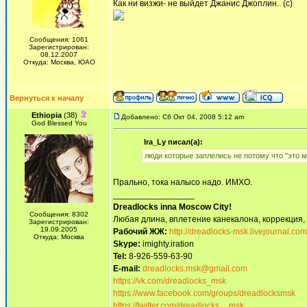
Как ни визжи- не выйдет Джанис Джоплин.. (с)
Сообщения: 1061
Зарегистрирован:
08.12.2007
Откуда: Москва, ЮАО
Вернуться к началу
Ethiopia
(38)
Добавлено: Сб Окт 04, 2008 5:12 am
God Blessed You
Ira_Ly писал(а):
люди которые заплелись не потому что "это м
Прально, тока налысо надо. ИМХО.
_________________
Dreadlocks inna Moscow Сity!
Сообщения: 8302
Любая длина, вплетение канекалона, коррекция,
Зарегистрирован:
19.09.2005
Рабочий ЖЖ:
http://dreadlocks-msk.livejournal.com
Откуда: Москва
Skype:
imighty.iration
Tel:
8-926-559-63-90
E-mail:
dreadlocks.msk@gmail.com
https://vk.com/dreadlocks_msk
https://www.facebook.com/groups/dreadlocksmsk
https://twitter.com/dreadlocks__msk