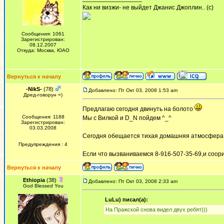
Как ни визжи- не выйдет Джанис Джоплин.. (с)
Сообщения: 1061
Зарегистрирован:
08.12.2007
Откуда: Москва, ЮАО
Вернуться к началу
-NikS-
(78)
Добавлено: Пт Окт 03, 2008 1:53 am
Дред-говорун =)
Предлагаю сегодня двинуть на болото
Сообщения: 1188
Мы с Вилкой и D_N пойдем ^_^
Зарегистрирован:
03.03.2008
Сегодня обещается тихая домашняя атмосфера,
Предупреждения : 4
Если что вызваниваемся 8-916-507-35-69,и соори
Вернуться к началу
Ethiopia
(38)
Добавлено: Пт Окт 03, 2008 2:33 am
God Blessed You
LuLu) писал(а):
На Пражской снова видел двух ребят)))