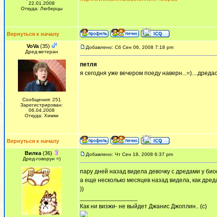
22.01.2008
Откуда: Люберцы
Вернуться к началу
VoVa
(35)
Добавлено: Сб Сен 06, 2008 7:18 pm
Дред-ветеран
петля
я сегодня уже вечером поеду наверн...=)....дреда
Сообщения: 251
Зарегистрирован:
06.04.2008
Откуда: Химки
Вернуться к началу
Вилка
(36)
Добавлено: Чт Сен 18, 2008 6:37 pm
Дред-говорун =)
пару дней назад видела девочку с дредами у био
а еще несколько месяцев назад видела, как дре
))
_________________
Как ни визжи- не выйдет Джанис Джоплин.. (с)