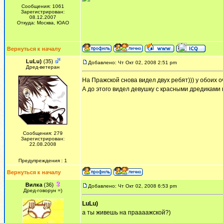
Сообщения: 1061
Зарегистрирован:
08.12.2007
Откуда: Москва, ЮАО
Вернуться к началу
LuLu)
(35)
Добавлено: Чт Окт 02, 2008 2:51 pm
Дред-ветеран
На Пражской снова видел двух ребят))) у обоих оч
А до этого видел девушку с красными дредиками на
Сообщения: 279
Зарегистрирован:
22.08.2008
Предупреждения : 1
Вернуться к началу
Вилка
(36)
Добавлено: Чт Окт 02, 2008 6:53 pm
Дред-говорун =)
LuLu)
а ты живешь на праааажской?)
_________________