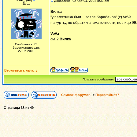
Mao_
(46)
Добавлено: Сб Окт 04, 2008 8:33 am
Дред
Вилка
"у памятника был ....возле барабанов" (с) VoVa.
на куртку, не обратил вниматочности, но лицо 9
VoVa
см. 2
Вилка
Сообщения: 78
Зарегистрирован:
27.05.2008
Вернуться к началу
Показать сообщения:
Список форумов
->
Пересечёмся?
Страница
38
из
49