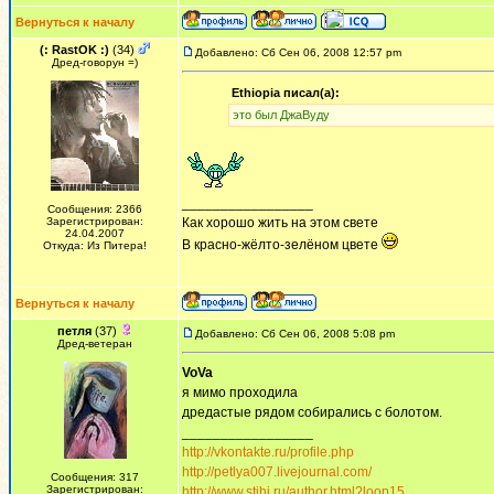
Вернуться к началу
(: RastOK :)
(34)
Добавлено: Сб Сен 06, 2008 12:57 pm
Дред-говорун =)
Ethiopia писал(а):
это был ДжаВуду
_________________
Сообщения: 2366
Зарегистрирован:
Как хорошо жить на этом свете
24.04.2007
В красно-жёлто-зелёном цвете
Откуда: Из Питера!
Вернуться к началу
петля
(37)
Добавлено: Сб Сен 06, 2008 5:08 pm
Дред-ветеран
VoVa
я мимо проходила
дредастые рядом собирались с болотом.
_________________
http://vkontakte.ru/profile.php
http://petlya007.livejournal.com/
Сообщения: 317
Зарегистрирован:
http://www.stihi.ru/author.html?loop15