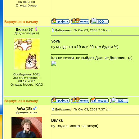
06.04.2008
Откуда: Химки
Вернуться к началу
Вилка
(36)
Добавлено: Пт Окт 03, 2008 7:16 am
Дред-говорун =)
VoVa
ну мы где-то в 19 или 20 там будем %)
_________________
Как ни визжи- не выйдет Джанис Джоплин.. (с)
Сообщения: 1061
Зарегистрирован:
08.12.2007
Откуда: Москва, ЮАО
Вернуться к началу
VoVa
(35)
Добавлено: Пт Окт 03, 2008 7:37 am
Дред-ветеран
Вилка
ну тогда я может заскочу=)