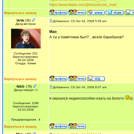
https://www.tiktok.com/@dreadlocks_msk/
Вернуться к началу
VoVa
(35)
Добавлено: Сб Окт 04, 2008 5:59 am
Дред-ветеран
Mao_
А ты у памятника был?....возле барабанов?
Сообщения: 251
Зарегистрирован:
06.04.2008
Откуда: Химки
Вернуться к началу
-NikS-
(78)
Добавлено: Сб Окт 04, 2008 8:07 am
Дред-говорун =)
я оказался недееспособен ехать на болото
(((
Сообщения: 1188
Зарегистрирован:
03.03.2008
Предупреждения : 4
Вернуться к началу