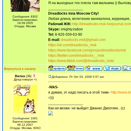
Я на выходных тех плела там мальчика )) Выложу
_________________
Dreadlocks inna Moscow Сity!
Сообщения: 8302
Любая длина, вплетение канекалона, коррекция,
Зарегистрирован:
19.09.2005
Рабочий ЖЖ:
http://dreadlocks-msk.livejournal.com
Откуда: Москва
Skype:
imighty.iration
Tel:
8-926-559-63-90
E-mail:
dreadlocks.msk@gmail.com
https://vk.com/dreadlocks_msk
https://www.facebook.com/groups/dreadlocksmsk
https://twitter.com/dreadlocks__msk
https://www.tiktok.com/@dreadlocks_msk/
Вернуться к началу
Вилка
(36)
Добавлено: Пт Окт 03, 2008 5:57 am
Дред-говорун =)
-NikS-
я думаю, эт надо писать в этой теме-
http://www.d
=)))
_________________
Как ни визжи- не выйдет Джанис Джоплин.. (с)
Сообщения: 1061
Зарегистрирован:
08.12.2007
Откуда: Москва, ЮАО