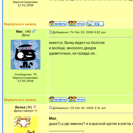
Зарегистрирован:
12.01.2008
Вернуться к началу
Mao_
(46)
Добавлено: Пт Окт 03, 2008 8:02 pm
Дред
кажется, Вилку видел на болотке
и вообще, мноооого дредов
удивительно, не правда ли...
Сообщения: 78
Зарегистрирован:
27.05.2008
Вернуться к началу
Вилка
(36)
Добавлено: Сб Окт 04, 2008 3:31 am
Дред-говорун =)
Mao_
дааа?) а где именно? я в красной куртке в клетку
_________________