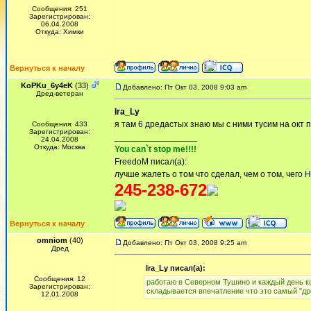
Сообщения: 251
Зарегистрирован:
06.04.2008
Откуда: Химки
Вернуться к началу
KoPKu_6y4eK
(33)
Добавлено: Пт Окт 03, 2008 9:03 am
Дред-ветеран
Ira_Ly
я там 6 дредастых знаю мы с ними тусим на окт 
Сообщения: 433
Зарегистрирован:
_________________
24.04.2008
Откуда: Москва
You can`t stop me!!!!
FreedoM писал(а):
лучше жалеть о том что сделал, чем о том, чего 
245-238-672
Вернуться к началу
omniom
(40)
Добавлено: Пт Окт 03, 2008 9:25 am
Дред
Ira_Ly писал(а):
Сообщения: 12
работаю в Северном Тушино и каждый день ко
Зарегистрирован:
складывается впечатление что это самый "др
12.01.2008