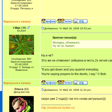
Сообщения: 822
Зарегистрирован:
17.06.2005
Откуда: Питерец я
Вернуться к началу
I-Man
(38)
Добавлено: Чт Май 18, 2006 10:53 pm
Dr.Joint
Spensor писал(а):
Молодец, облажался.
Ну ни че, бывает.
Ну и чё?
Сообщения: 887
Это же не отменяет сейшена в честь 2х летия 
Зарегистрирован:
25.08.2005
_________________
Откуда: С Запада от
"If you get down and you quarrel everyday,
Вавилона
You're saying prayers to the devils, I say." © Bob.
Вернуться к началу
Ольга
(42)
Добавлено: Чт Май 18, 2006 11:24 pm
Дред-мастер
скоро уже 2 года))) так что снова актуально)))
_________________
http://madbraid.fastbb.ru/