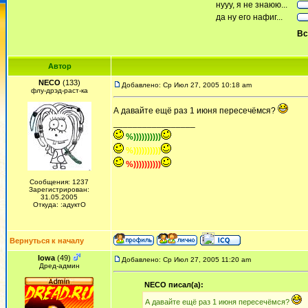
нууу, я не знаюю...
да ну его нафиг...
Вс
Автор
NECO
(133)
Добавлено: Ср Июл 27, 2005 10:18 am
флу-дрэд-раст-ка
А давайте ещё раз 1 июня пересечёмся?
_________________
%))))))))))
%))))))))))
%))))))))))
Сообщения: 1237
Зарегистрирован:
31.05.2005
Откуда: :адуктО
Вернуться к началу
Iowa
(49)
Добавлено: Ср Июл 27, 2005 11:20 am
Дред-админ
NECO писал(а):
А давайте ещё раз 1 июня пересечёмся?