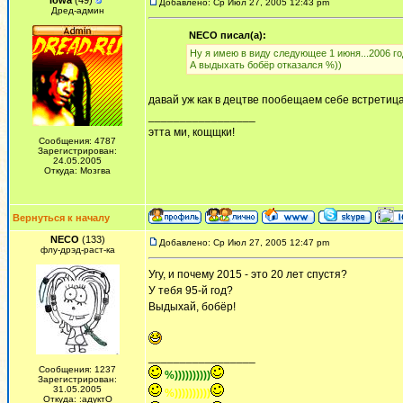
Iowa
(49)
Добавлено: Ср Июл 27, 2005 12:43 pm
Дред-админ
NECO писал(а):
Ну я имею в виду следующее 1 июня...2006 го
А выдыхать бобёр отказался %))
давай уж как в децтве пообещаем себе встретица 
_________________
этта ми, кощщки!
Сообщения: 4787
Зарегистрирован:
24.05.2005
Откуда: Мозгва
Вернуться к началу
NECO
(133)
Добавлено: Ср Июл 27, 2005 12:47 pm
флу-дрэд-раст-ка
Угу, и почему 2015 - это 20 лет спустя?
У тебя 95-й год?
Выдыхай, бобёр!
_________________
Сообщения: 1237
%))))))))))
Зарегистрирован:
31.05.2005
%))))))))))
Откуда: :адуктО