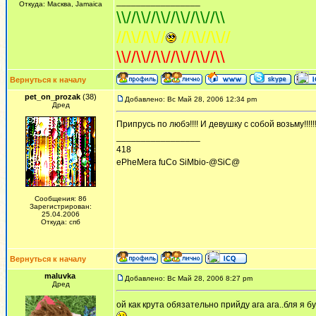
_________________
Откуда: Масква, Jamaica
\\//\\//\\//\\//\\//\\
//\\//\\//
//\\//\\//
\\//\\//\\//\\//\\//\\
Вернуться к началу
pet_on_prozak
(38)
Добавлено: Вс Май 28, 2006 12:34 pm
Дред
Припрусь по любэ!!!! И девушку с собой возьму!!!!!!!!!!! ))
_________________
418
ePheMera fuCo SiMbio-@SiC@
Сообщения: 86
Зарегистрирован:
25.04.2006
Откуда: спб
Вернуться к началу
maluvka
Добавлено: Вс Май 28, 2006 8:27 pm
Дред
ой как крута обязательно прийду ага ага..бля я б