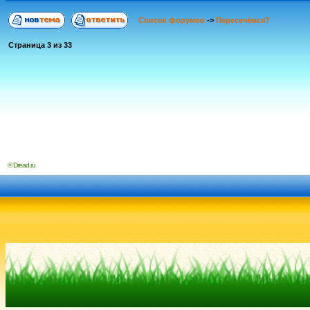
Список форумов
->
Пересечёмся?
Страница
3
из
33
© Dread.ru