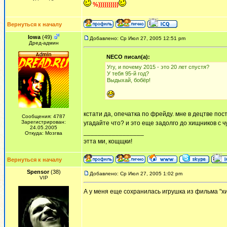
%))))))))))
Вернуться к началу
Iowa
(49)
Добавлено: Ср Июл 27, 2005 12:51 pm
Дред-админ
NECO писал(а):
Угу, и почему 2015 - это 20 лет спустя?
У тебя 95-й год?
Выдыхай, бобёр!
кстати да, опечатка по фрейду. мне в децтве пос
Сообщения: 4787
Зарегистрирован:
угадайте что? и это еще задолго до хищников с ч
24.05.2005
_________________
Откуда: Мозгва
этта ми, кощщки!
Вернуться к началу
Spensor
(38)
Добавлено: Ср Июл 27, 2005 1:02 pm
VIP
А у меня еще сохранилась игрушка из фильма "х