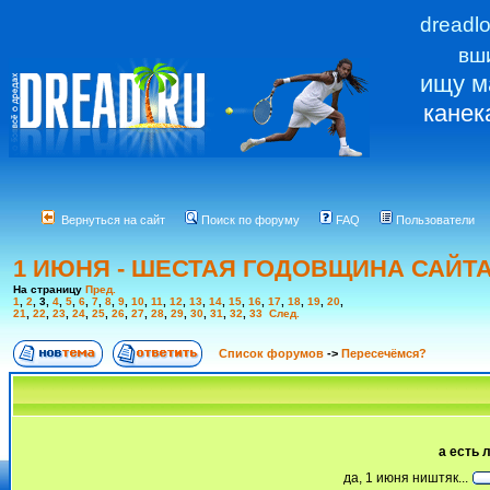
dreadl
вш
ищу м
канек
Вернуться на сайт
Поиск по форуму
FAQ
Пользователи
1 ИЮНЯ - ШЕСТАЯ ГОДОВЩИНА САЙТ
На страницу
Пред.
1
,
2
,
3
,
4
,
5
,
6
,
7
,
8
,
9
,
10
,
11
,
12
,
13
,
14
,
15
,
16
,
17
,
18
,
19
,
20
,
21
,
22
,
23
,
24
,
25
,
26
,
27
,
28
,
29
,
30
,
31
,
32
,
33
След.
Список форумов
->
Пересечёмся?
а есть
да, 1 июня ништяк...