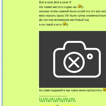
Всё в силе,Фсё в силе !!!
На томже месте в тодже час
))
незнаю чтобы самной было еслиб я в тот раз н
магу сказать срузу эТо было супер знаменатель
До сих пор вспаминаю как Новый год
а он такой и есть
))
Ну сами падумайте как такое мона пропустить
_________________
\\//\\//\\//\\//\\//\\