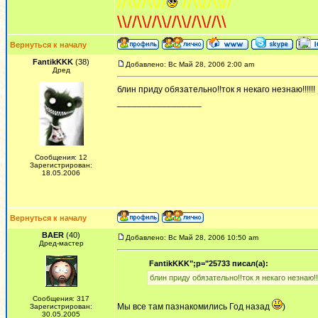
//\\//\\//
//\\//\\//
\\//\\//\\//\\//\\//\\
Вернуться к началу
FantikKKK
(38)
Добавлено: Вс Май 28, 2006 2:00 am
Дред
блин приду обязательно!!ток я некаго незнаю!!!!!!
_________________
Сообщения: 12
Зарегистрирован:
18.05.2006
Вернуться к началу
BAER
(40)
Добавлено: Вс Май 28, 2006 10:50 am
Дред-мастер
FantikKKK";p="25733 писал(а):
блин приду обязательно!!ток я некаго незнаю!!!
Сообщения: 317
Мы все там пазнакомились Год назад
)
Зарегистрирован:
30.05.2005