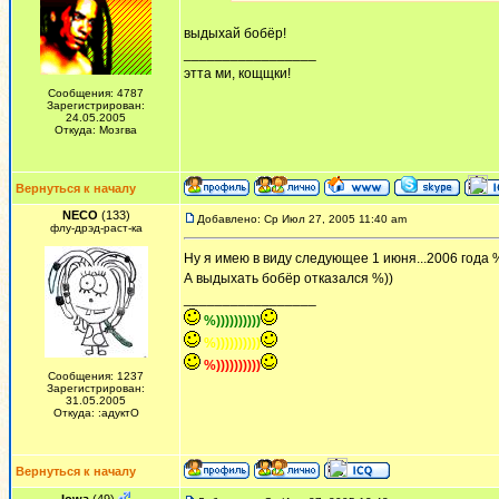
выдыхай бобёр!
_________________
этта ми, кощщки!
Сообщения: 4787
Зарегистрирован:
24.05.2005
Откуда: Мозгва
Вернуться к началу
NECO
(133)
Добавлено: Ср Июл 27, 2005 11:40 am
флу-дрэд-раст-ка
Ну я имею в виду следующее 1 июня...2006 года %
А выдыхать бобёр отказался %))
_________________
%))))))))))
%))))))))))
%))))))))))
Сообщения: 1237
Зарегистрирован:
31.05.2005
Откуда: :адуктО
Вернуться к началу