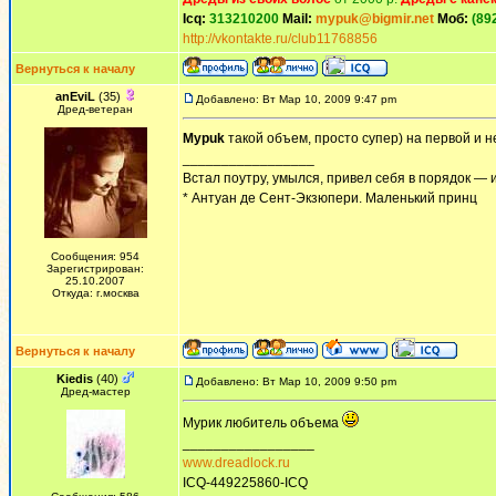
Icq:
313210200
Mail:
mypuk@bigmir.net
Моб:
(89
http://vkontakte.ru/club11768856
Вернуться к началу
anEviL
(35)
Добавлено: Вт Мар 10, 2009 9:47 pm
Дред-ветеран
Mypuk
такой объем, просто супер) на первой и н
_________________
Встал поутру, умылся, привел себя в порядок — 
* Антуан де Сент-Экзюпери. Маленький принц
Сообщения: 954
Зарегистрирован:
25.10.2007
Откуда: г.москва
Вернуться к началу
Kiedis
(40)
Добавлено: Вт Мар 10, 2009 9:50 pm
Дред-мастер
Мурик любитель объема
_________________
www.dreadlock.ru
ICQ-449225860-ICQ