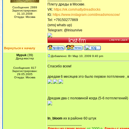
Плету дреды в Москве.
Сообщения: 2889
VK:
https://vk.com/nattydreadlocks
Зарегистрирован:
31.10.2008
IG:
https://www.instagram.com/dreadsmoscow/
Откуда: Москва
Tel: +79150277869
(sms| whats up)
Telegram: @Inisurvive
Вернуться к началу
Mypuk
(39)
Добавлено: Вт Мар 10, 2009 9:40 pm
Дред-мастер
Спасибо всем!
Сообщения: 817
Зарегистрирован:
29.05.2005
дредам 6 месяцев это было первое потпление , в
Откуда: Москва
.
.
Дредам два с половиной когда (5-6 потплетений)
In_bloom
их в районе 60 штук
_________________
Дреды из своих волос
от 2000 р.
Дреды с кане