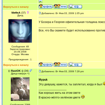
Вернуться к началу
МяФкА
(37)
Добавлено: Вт Фев 03, 2009 1:05 pm
Дред
У Бозера и Георгия офигительная толщина локсо
_________________
Все, что Вы скажите будет использованно против 
Сообщения: 48
Зарегистрирован:
20.09.2008
Откуда: Москва
Предупреждения : 1
Вернуться к началу
(: RastOK :)
(34)
Добавлено: Вт Фев 03, 2009 7:28 pm
Дред-говорун =)
Mypuk
Эту девушку, кажется, ты заплетал, когда я был
_________________
Как хорошо жить на этом свете
В красно-жёлто-зелёном цвете
Сообщения: 2366