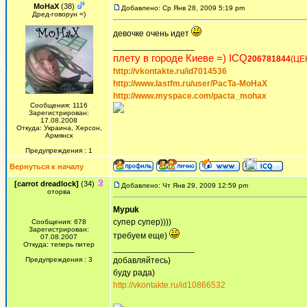
MoHaX
(38)
Добавлено: Ср Янв 28, 2009 5:19 pm
Дред-говорун =)
девочке очень идет
_________________
плету в городе Киеве =) ICQ
206781844
(ЦЕ
http://vkontakte.ru/id7014536
http://www.lastfm.ru/user/PacTa-MoHaX
http://www.myspace.com/pacta_mohax
Сообщения: 1116
Зарегистрирован:
17.08.2008
Откуда: Украина, Херсон,
Армянск
Предупреждения : 1
Вернуться к началу
[carrot dreadlock]
(34)
Добавлено: Чт Янв 29, 2009 12:59 pm
оторва
Mypuk
супер супер))))
Сообщения: 678
Зарегистрирован:
требуем еще)
07.08.2007
Откуда: теперь питер
_________________
Предупреждения : 3
добавляйтесь)
буду рада)
http://vkontakte.ru/id10866532