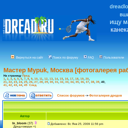
dreadl
вш
ищу м
канек
Вернуться на сайт
Поиск по форуму
FAQ
Пользователи
Мастер Mypuk, Москва [фотогалерея ра
На страницу
Пред.
1
,
2
,
3
,
4
,
5
,
6
,
7
,
8
,
9
,
10
,
11
,
12
,
13
,
14
,
15
,
16
,
17
,
18
,
19
,
20
,
21
,
22
,
23
,
24
,
25
,
26
,
27
,
28
,
29
,
30
,
31
,
32
,
33
,
34
,
35
,
36
,
37
,
38
,
39
,
40
,
41
,
42
,
43
,
44
,
45
След.
Список форумов
->
Фотогалерея дредов
Автор
In_bloom
(37)
Добавлено: Вс Янв 25, 2009 11:56 pm
Дред-говорун =)