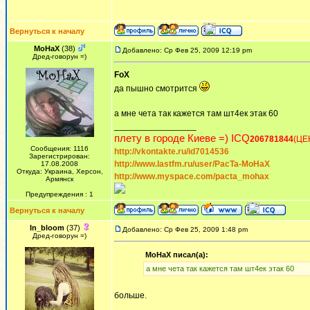
Вернуться к началу
MoHaX
(38)
Добавлено: Ср Фев 25, 2009 12:19 pm
Дред-говорун =)
FoX
да пышно смотрится
а мне чета так кажется там шт4ек этак 60
_________________
плету в городе Киеве =) ICQ
206781844
(ЦЕ
Сообщения: 1116
http://vkontakte.ru/id7014536
Зарегистрирован:
http://www.lastfm.ru/user/PacTa-MoHaX
17.08.2008
Откуда: Украина, Херсон,
http://www.myspace.com/pacta_mohax
Армянск
Предупреждения : 1
Вернуться к началу
In_bloom
(37)
Добавлено: Ср Фев 25, 2009 1:48 pm
Дред-говорун =)
MoHaX писал(а):
а мне чета так кажется там шт4ек этак 60
больше.
_________________