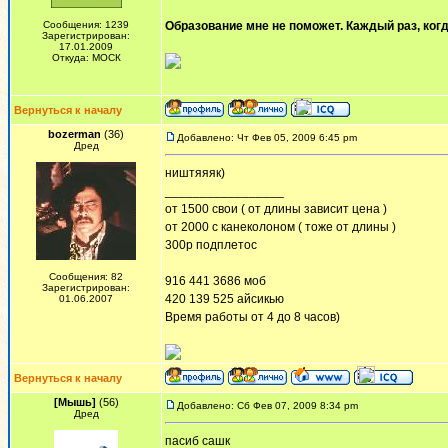
Сообщения: 1239
Образование мне не поможет. Каждый раз, когд
Зарегистрирован:
17.01.2009
Откуда: МОСК
Вернуться к началу
bozerman
(36)
Добавлено: Чт Фев 05, 2009 6:45 pm
Дред
ништяяяк)
_________________
от 1500 свои ( от длины зависит цена )
от 2000 с канеколоном ( тоже от длины )
300р подплетос
Сообщения: 82
916 441 3686 моб
Зарегистрирован:
420 139 525 айсикью
01.06.2007
Время работы от 4 до 8 часов)
Вернуться к началу
[Мышь]
(56)
Добавлено: Сб Фев 07, 2009 8:34 pm
Дред
пасиб сашк