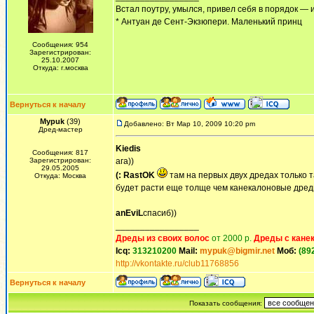
Встал поутру, умылся, привел себя в порядок — 
* Антуан де Сент-Экзюпери. Маленький принц
Сообщения: 954
Зарегистрирован:
25.10.2007
Откуда: г.москва
Вернуться к началу
Mypuk
(39)
Добавлено: Вт Мар 10, 2009 10:20 pm
Дред-мастер
Kiedis
Сообщения: 817
Зарегистрирован:
ага))
29.05.2005
(: RastOK
там на первых двух дредах только та
Откуда: Москва
будет расти еще толще чем канекалоновые дред
anEviL
спасиб))
_________________
Дреды из своих волос
от 2000 р.
Дреды с кане
Icq:
313210200
Mail:
mypuk@bigmir.net
Моб:
(89
http://vkontakte.ru/club11768856
Вернуться к началу
Показать сообщения: