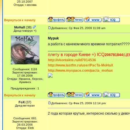
25.10.2007
Откуда: г.москва
Вернуться к началу
MoHaX
(38)
Добавлено: Ср Фев 25, 2009 11:08 am
Дред-говорун =)
Mypuk
а работа с канеком много времени потратил???? 
_________________
плету в городе Киеве =) ICQ
206781844
(ЦЕ
http://vkontakte.ru/id7014536
http://www.lastfm.ru/user/PacTa-MoHaX
Сообщения: 1116
http://www.myspace.com/pacta_mohax
Зарегистрирован:
17.08.2008
Откуда: Украина, Херсон,
Армянск
Предупреждения : 1
Вернуться к началу
FoX
(37)
Добавлено: Ср Фев 25, 2009 12:14 pm
Дред-ветеран
2 года которая крутые, интересно сколько у девоч
Сообщения: 681
Зарегистрирован:
28.03.2006
Откуда: Ektb