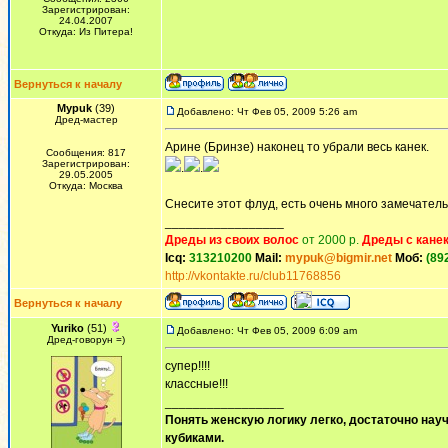
Зарегистрирован:
24.04.2007
Откуда: Из Питера!
Вернуться к началу
Mypuk
(39)
Добавлено: Чт Фев 05, 2009 5:26 am
Дред-мастер
Арине (Бринзе) наконец то убрали весь канек.
Сообщения: 817
Зарегистрирован:
.
.
29.05.2005
Откуда: Москва
Снесите этот флуд, есть очень много замечатель
_________________
Дреды из своих волос
от 2000 р.
Дреды с кане
Icq:
313210200
Mail:
mypuk@bigmir.net
Моб:
(89
http://vkontakte.ru/club11768856
Вернуться к началу
Yuriko
(51)
Добавлено: Чт Фев 05, 2009 6:09 am
Дред-говорун =)
супер!!!!
классные!!!
_________________
Понять женскую логику легко, достаточно науч
кубиками.