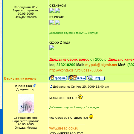
с канеком
Сообщения: 817
Зарегистрирован:
.
29.05.2005
из своих
Откуда: Москва
.
Добавлено спустя 8 минут 12 секунд:
скоро 2 года
_________________
Дреды из своих волос
от 2000 р.
Дреды с кане
Icq:
313210200
Mail:
mypuk@bigmir.net
Моб:
(89
http://vkontakte.ru/club11768856
Вернуться к началу
Kiedis
(40)
Добавлено: Ср Фев 25, 2009 12:40 am
Дред-мастер
месистенько так
Добавлено спустя 1 минуту 3 секунды:
человек вот старается
Сообщения: 586
Зарегистрирован:
_________________
26.05.2005
Откуда: Москва
www.dreadlock.ru
ICQ-449225860-ICQ