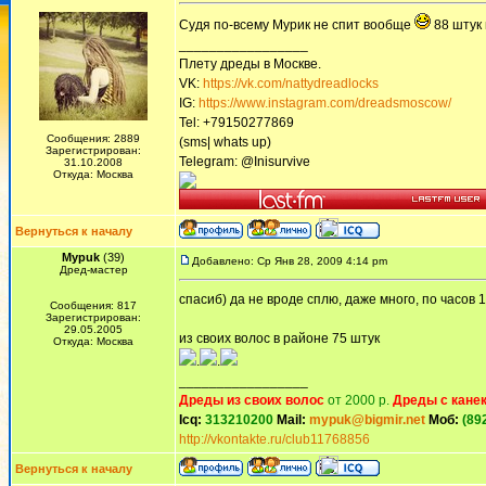
Судя по-всему Мурик не спит вообще
88 штук
_________________
Плету дреды в Москве.
VK:
https://vk.com/nattydreadlocks
IG:
https://www.instagram.com/dreadsmoscow/
Tel: +79150277869
Сообщения: 2889
(sms| whats up)
Зарегистрирован:
Telegram: @Inisurvive
31.10.2008
Откуда: Москва
Вернуться к началу
Mypuk
(39)
Добавлено: Ср Янв 28, 2009 4:14 pm
Дред-мастер
спасиб) да не вроде сплю, даже много, по часов 1
Сообщения: 817
Зарегистрирован:
29.05.2005
из своих волос в районе 75 штук
Откуда: Москва
.
.
_________________
Дреды из своих волос
от 2000 р.
Дреды с кане
Icq:
313210200
Mail:
mypuk@bigmir.net
Моб:
(89
http://vkontakte.ru/club11768856
Вернуться к началу