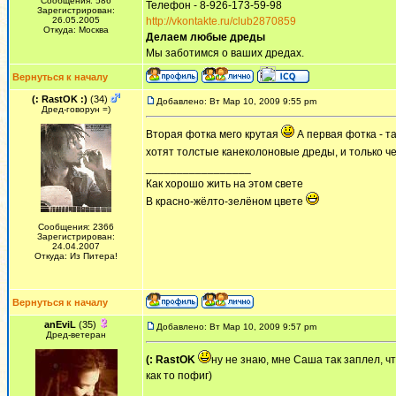
Сообщения: 586
Телефон - 8-926-173-59-98
Зарегистрирован:
26.05.2005
http://vkontakte.ru/club2870859
Откуда: Москва
Делаем любые дреды
Мы заботимся о ваших дредах.
Вернуться к началу
(: RastOK :)
(34)
Добавлено: Вт Мар 10, 2009 9:55 pm
Дред-говорун =)
Вторая фотка мего крутая
А первая фотка - та
хотят толстые канеколоновые дреды, и только че
_________________
Как хорошо жить на этом свете
В красно-жёлто-зелёном цвете
Сообщения: 2366
Зарегистрирован:
24.04.2007
Откуда: Из Питера!
Вернуться к началу
anEviL
(35)
Добавлено: Вт Мар 10, 2009 9:57 pm
Дред-ветеран
(: RastOK
ну не знаю, мне Саша так заплел, чт
как то пофиг)
_________________