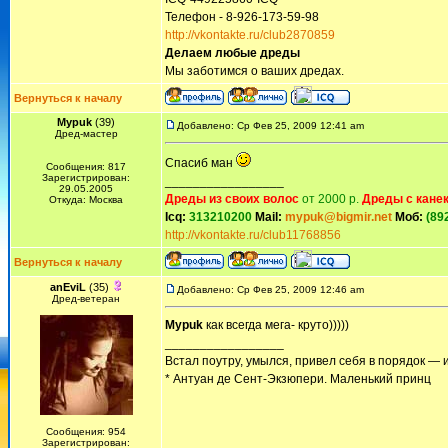
Телефон - 8-926-173-59-98
http://vkontakte.ru/club2870859
Делаем любые дреды
Мы заботимся о ваших дредах.
Вернуться к началу
Mypuk
(39)
Добавлено: Ср Фев 25, 2009 12:41 am
Дред-мастер
Спасиб ман
Сообщения: 817
Зарегистрирован:
_________________
29.05.2005
Дреды из своих волос
от 2000 р.
Дреды с кане
Откуда: Москва
Icq:
313210200
Mail:
mypuk@bigmir.net
Моб:
(89
http://vkontakte.ru/club11768856
Вернуться к началу
anEviL
(35)
Добавлено: Ср Фев 25, 2009 12:46 am
Дред-ветеран
Mypuk
как всегда мега- круто)))))
_________________
Встал поутру, умылся, привел себя в порядок — 
* Антуан де Сент-Экзюпери. Маленький принц
Сообщения: 954
Зарегистрирован: