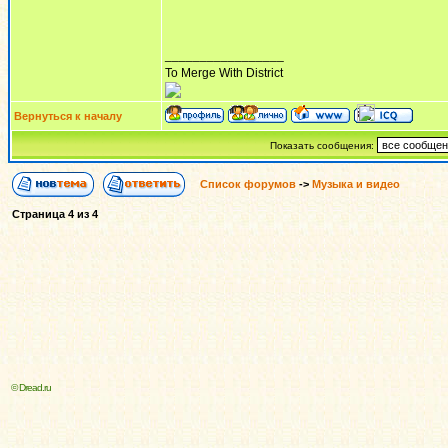
_________________
To Merge With District
Вернуться к началу
Показать сообщения:
Список форумов
->
Музыка и видео
Страница
4
из
4
© Dread.ru