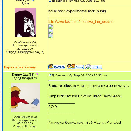
Илья
(37)
Добавлено: Вт Мар 03, 2009 1:13 am
Дред
noise rock, experimental rock (punk)
_________________
http://www.lastfm.ru/user/ilya_frm_grodno
Сообщения: 60
Зарегистрирован:
23.02.2009
Откуда: Беларусь (Гродно)
Вернуться к началу
Kenny-1ta
(33)
Добавлено: Ср Мар 04, 2009 10:57 pm
Дред-говорун =)
Rapcore обожаю,Альтернатива,ну и регги чучуть
Limp Bizkit,Twiztid.Reveille.Three Days Grace.
_____________
P.O.D
_____________
Сообщения: 1048
Зарегистрирован:
Каникулы бонифация, Боб Марли. Manafest
05.02.2009
Откуда: Барнаул
_________________