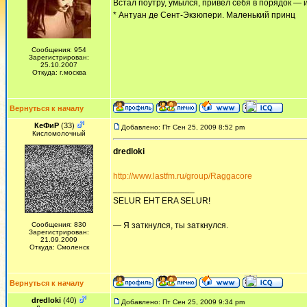
Встал поутру, умылся, привел себя в порядок — 
* Антуан де Сент-Экзюпери. Маленький принц
Сообщения: 954
Зарегистрирован:
25.10.2007
Откуда: г.москва
Вернуться к началу
КеФиР
(33)
Добавлено: Пт Сен 25, 2009 8:52 pm
Кисломолочный
dredloki
http://www.lastfm.ru/group/Raggacore
_________________
SELUR EHT ERA SELUR!
Сообщения: 830
— Я заткнулся, ты заткнулся.
Зарегистрирован:
21.09.2009
Откуда: Смоленск
Вернуться к началу
dredloki
(40)
Добавлено: Пт Сен 25, 2009 9:34 pm