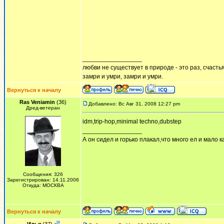
_________________
любви не существует в природе - это раз, счастья
замри и умри, замри и умри.
Вернуться к началу
Ras Veniamin
(36)
Добавлено: Вс Авг 31, 2008 12:27 pm
Дред-ветеран
idm,trip-hop,minimal techno,dubstep
_________________
А он сидел и горько плакал,что много ел и мало ка
Сообщения: 326
Зарегистрирован: 14.11.2006
Откуда: МОСКВА
Вернуться к началу