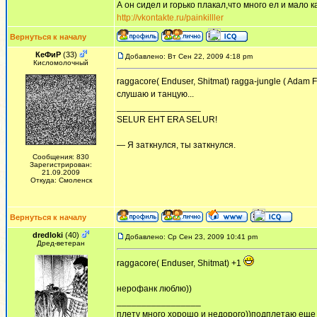
А он сидел и горько плакал,что много ел и мало ка
http://vkontakte.ru/painkilller
Вернуться к началу
КеФиР
(33)
Добавлено: Вт Сен 22, 2009 4:18 pm
Кисломолочный
raggacore( Enduser, Shitmat) ragga-jungle ( Adam F
слушаю и танцую...
_________________
SELUR EHT ERA SELUR!
— Я заткнулся, ты заткнулся.
Сообщения: 830
Зарегистрирован:
21.09.2009
Откуда: Смоленск
Вернуться к началу
dredloki
(40)
Добавлено: Ср Сен 23, 2009 10:41 pm
Дред-ветеран
raggacore( Enduser, Shitmat) +1
нерофанк люблю))
_________________
плету много хорошо и недорого))подплетаю еще