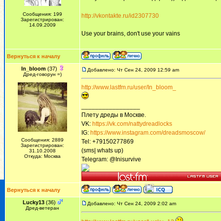
Сообщения: 199
http://vkontakte.ru/id2307730
Зарегистрирован:
14.09.2009
Use your brains, don't use your vains
Вернуться к началу
In_bloom
(37)
Добавлено: Чт Сен 24, 2009 12:59 am
Дред-говорун =)
http://www.lastfm.ru/user/In_bloom_
_________________
Плету дреды в Москве.
VK:
https://vk.com/nattydreadlocks
IG:
https://www.instagram.com/dreadsmoscow/
Сообщения: 2889
Tel: +79150277869
Зарегистрирован:
(sms| whats up)
31.10.2008
Откуда: Москва
Telegram: @Inisurvive
Вернуться к началу
Lucky13
(36)
Добавлено: Чт Сен 24, 2009 2:02 am
Дред-ветеран