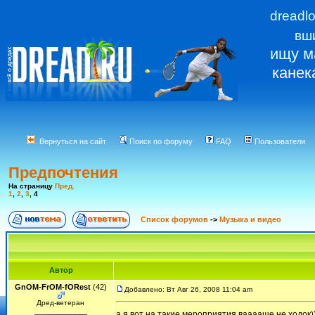
dreadl
вш
ищу м
канек
Вернуться на сайт
Поиск по форуму
FAQ
Пользователи
Предпочтения
На страницу
Пред.
1
,
2
,
3
,
4
Список форумов
->
Музыка и видео
Автор
GnOM-FrOM-fORest
(42)
Добавлено: Вт Авг 26, 2008 11:04 am
Дред-ветеран
а я вот на такие мероприятия вааааще не ходок))