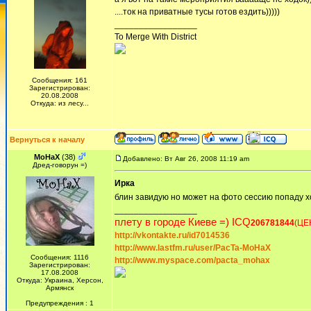
....ток на приватные тусы готов ездить)))))
_________________
To Merge With District
Сообщения: 161
Зарегистрирован:
20.08.2008
Откуда: из лесу...
Вернуться к началу
MoHaX
(38)
Добавлено: Вт Авг 26, 2008 11:19 am
Дред-говорун =)
Ирка
блин завидую но может на фото сессию попаду хо
_________________
плету в городе Киеве =) ICQ
206781844
(ЦЕ
http://vkontakte.ru/id7014536
http://www.lastfm.ru/user/PacTa-MoHaX
Сообщения: 1116
http://www.myspace.com/pacta_mohax
Зарегистрирован:
17.08.2008
Откуда: Украина, Херсон,
Армянск
Предупреждения : 1