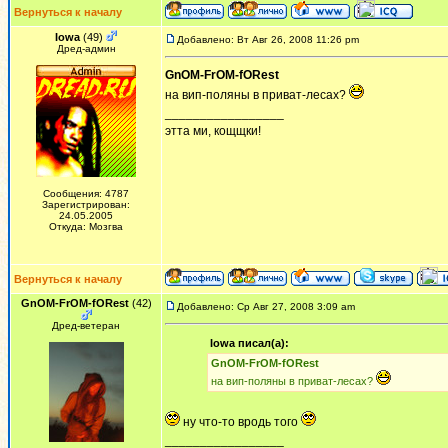
Вернуться к началу
Iowa
(49)
Добавлено: Вт Авг 26, 2008 11:26 pm
Дред-админ
GnOM-FrOM-fORest
на вип-поляны в приват-лесах?
_________________
этта ми, кощщки!
Сообщения: 4787
Зарегистрирован:
24.05.2005
Откуда: Мозгва
Вернуться к началу
GnOM-FrOM-fORest
(42)
Добавлено: Ср Авг 27, 2008 3:09 am
Дред-ветеран
Iowa писал(а):
GnOM-FrOM-fORest
на вип-поляны в приват-лесах?
ну что-то вродь того
_________________