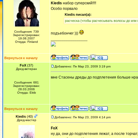
Kiedis
набор суперский!!!!
Особо порвало
Kiedis писал(а):
расческа (чтобы расчесывать волосы до или 
Сообщения: 739
подъебончег )))
Зарегистрирован:
19.08.2007
_________________
Откуда: Finland
Вернуться к началу
FoX
(37)
Добавлено: Пн Мар 23, 2009 3:19 pm
Дред-ветеран
мне Стасены дреды до подплетения больше нрав
Сообщения: 681
Зарегистрирован:
28.03.2006
Откуда: Ektb
Вернуться к началу
Kiedis
(40)
Добавлено: Пн Мар 23, 2009 4:14 pm
Дред-мастер
FoX
ну да, они до подплетения лежат, а после торчат,