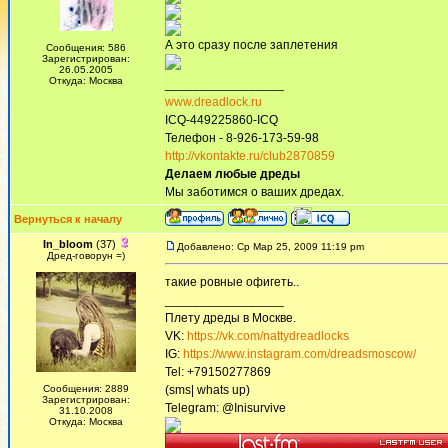
А это сразу после заплетения
Сообщения: 586
Зарегистрирован:
26.05.2005
Откуда: Москва
_________________
www.dreadlock.ru
ICQ-449225860-ICQ
Телефон - 8-926-173-59-98
http://vkontakte.ru/club2870859
Делаем любые дреды
Мы заботимся о ваших дредах.
Вернуться к началу
In_bloom
(37)
Добавлено: Ср Мар 25, 2009 11:19 pm
Дред-говорун =)
такие ровные офигеть..
_________________
Плету дреды в Москве.
VK:
https://vk.com/nattydreadlocks
IG:
https://www.instagram.com/dreadsmoscow/
Tel: +79150277869
Сообщения: 2889
(sms| whats up)
Зарегистрирован:
Telegram: @Inisurvive
31.10.2008
Откуда: Москва