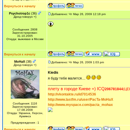
Вернуться к началу
Psychotrop1c
(36)
Добавлено: Чт Мар 26, 2009 12:18 pm
Дред-говорун =)
Сообщения: 2808
Зарегистрирован:
31.10.2005
Откуда: выживаю в Москве
Вернуться к началу
MoHaX
(38)
Добавлено: Чт Мар 26, 2009 1:03 pm
Дред-говорун =)
Kiedis
я буду тебе малится....
_________________
плету в городе Киеве =) ICQ
206781844
(ЦЕ
http://vkontakte.ru/id7014536
http://www.lastfm.ru/user/PacTa-MoHaX
Сообщения: 1116
http://www.myspace.com/pacta_mohax
Зарегистрирован:
17.08.2008
Откуда: Украина, Херсон,
Армянск
Предупреждения : 1
Вернуться к началу