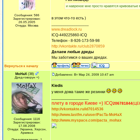
и навреное мне просто нравятся кривоватые м
Сообщения: 586
в этом что-то есть )
Зарегистрирован:
26.05.2005
_________________
Откуда: Москва
www.dreadlock.ru
ICQ-449225860-ICQ
Телефон - 8-926-173-59-98
http://vkontakte.ru/club2870859
Делаем любые дреды
Мы заботимся о ваших дредах.
Вернуться к началу
MoHaX
(38)
Добавлено: Вт Мар 24, 2009 10:47 am
Дред-говорун =)
Kiedis
у меня дома такие же резинки
_________________
плету в городе Киеве =) ICQ
206781844
(ЦЕ
http://vkontakte.ru/id7014536
http://www.lastfm.ru/user/PacTa-MoHaX
Сообщения: 1116
http://www.myspace.com/pacta_mohax
Зарегистрирован:
17.08.2008
Откуда: Украина, Херсон,
Армянск
Предупреждения : 1