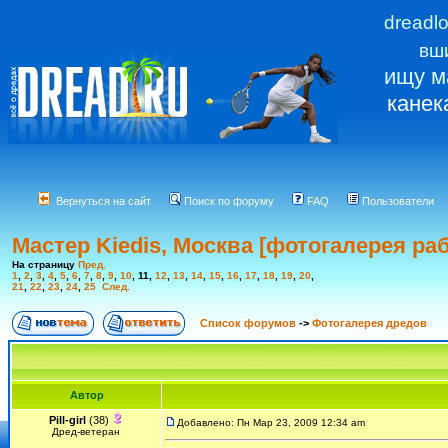
dreadl
вш
ищу м
канек
Вернуться на сайт
Поиск по форуму
FAQ
Пользователи
Мастер Kiedis, Москва [фотогалерея раб
На страницу
Пред.
1
,
2
,
3
,
4
,
5
,
6
,
7
,
8
,
9
,
10
,
11
,
12
,
13
,
14
,
15
,
16
,
17
,
18
,
19
,
20
,
21
,
22
,
23
,
24
,
25
След.
Список форумов
->
Фотогалерея дредов
Автор
Pill-girl
(38)
Добавлено: Пн Мар 23, 2009 12:34 am
Дред-ветеран