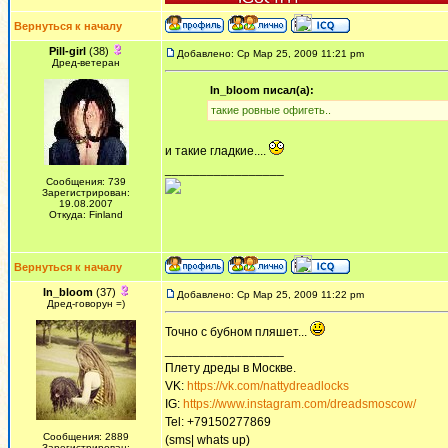
Вернуться к началу
Pill-girl
(38)
Добавлено: Ср Мар 25, 2009 11:21 pm
Дред-ветеран
In_bloom писал(а):
такие ровные офигеть..
и такие гладкие....
_________________
Сообщения: 739
Зарегистрирован:
19.08.2007
Откуда: Finland
Вернуться к началу
In_bloom
(37)
Добавлено: Ср Мар 25, 2009 11:22 pm
Дред-говорун =)
Точно с бубном пляшет...
_________________
Плету дреды в Москве.
VK:
https://vk.com/nattydreadlocks
IG:
https://www.instagram.com/dreadsmoscow/
Tel: +79150277869
Сообщения: 2889
(sms| whats up)
Зарегистрирован: