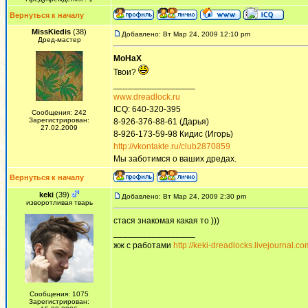
Вернуться к началу
MissKiedis
(38)
Добавлено: Вт Мар 24, 2009 12:10 pm
Дред-мастер
MoHaX
Твои?
_________________
www.dreadlock.ru
ICQ: 640-320-395
Сообщения: 242
Зарегистрирован:
8-926-376-88-61 (Дарья)
27.02.2009
8-926-173-59-98 Кидис (Игорь)
http://vkontakte.ru/club2870859
Мы заботимся о ваших дредах.
Вернуться к началу
keki
(39)
Добавлено: Вт Мар 24, 2009 2:30 pm
изворотливая тварь
стася знакомая какая то )))
_________________
жж с работами
http://keki-dreadlocks.livejournal.co
Сообщения: 1075
Зарегистрирован: