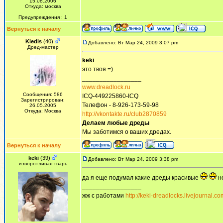
15.08.2006
Откуда: москва
Предупреждения : 1
Вернуться к началу
Kiedis
(40)
Добавлено: Вт Мар 24, 2009 3:07 pm
Дред-мастер
keki
это твоя =)
_________________
www.dreadlock.ru
Сообщения: 586
ICQ-449225860-ICQ
Зарегистрирован:
Телефон - 8-926-173-59-98
26.05.2005
Откуда: Москва
http://vkontakte.ru/club2870859
Делаем любые дреды
Мы заботимся о ваших дредах.
Вернуться к началу
keki
(39)
Добавлено: Вт Мар 24, 2009 3:38 pm
изворотливая тварь
да я еще подумал какие дреды красивые
не
_________________
жж с работами
http://keki-dreadlocks.livejournal.co