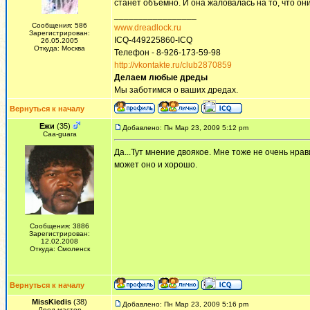
станет объемно. И она жаловалась на то, что они
_________________
Сообщения: 586
www.dreadlock.ru
Зарегистрирован:
ICQ-449225860-ICQ
26.05.2005
Откуда: Москва
Телефон - 8-926-173-59-98
http://vkontakte.ru/club2870859
Делаем любые дреды
Мы заботимся о ваших дредах.
Вернуться к началу
Ежи
(35)
Добавлено: Пн Мар 23, 2009 5:12 pm
Сaa-guara
Да...Тут мнение двоякое. Мне тоже не очень нрав
может оно и хорошо.
Сообщения: 3886
Зарегистрирован:
12.02.2008
Откуда: Смоленск
Вернуться к началу
MissKiedis
(38)
Добавлено: Пн Мар 23, 2009 5:16 pm
Дред-мастер