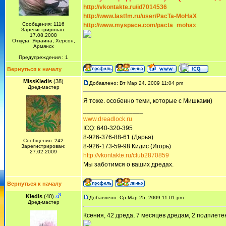
http://vkontakte.ru/id7014536
http://www.lastfm.ru/user/PacTa-MoHaX
Сообщения: 1116
http://www.myspace.com/pacta_mohax
Зарегистрирован:
17.08.2008
Откуда: Украина, Херсон,
Армянск
Предупреждения : 1
Вернуться к началу
MissKiedis
(38)
Добавлено: Вт Мар 24, 2009 11:04 pm
Дред-мастер
Я тоже. особенно теми, которые с Мишками)
_________________
www.dreadlock.ru
ICQ: 640-320-395
8-926-376-88-61 (Дарья)
Сообщения: 242
8-926-173-59-98 Кидис (Игорь)
Зарегистрирован:
27.02.2009
http://vkontakte.ru/club2870859
Мы заботимся о ваших дредах.
Вернуться к началу
Kiedis
(40)
Добавлено: Ср Мар 25, 2009 11:01 pm
Дред-мастер
Ксения, 42 дреда, 7 месяцев дредам, 2 подплете