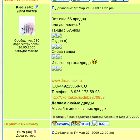
Kiedis
(40)
Добавлено: Чт Мар 26, 2009 11:52 pm
Дред-мастер
Вот еще 66 дред =)
еле доплелись !
Танцы с бубном
Сообщения: 586
Отдых =)
Зарегистрирован:
26.05.2005
Откуда: Москва
Снова танцы
И наконец таки дреды
_________________
www.dreadlock.ru
ICQ-449225860-ICQ
Телефон - 8-926-173-59-98
http://vkontakte.ru/club2870859
Делаем любые дреды
Мы заботимся о ваших дредах.
Последний раз редактировалось: Kiedis (Пт Мар 27, 2009 
Вернуться к началу
Furo
(40)
Добавлено: Пт Мар 27, 2009 12:09 am
Дред-ветеран