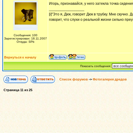
Игорь, признавайся, у него затекла точка сидени
_________________
[i]"Это я, Дюк, говорит Дюк в трубку. Мне скучно
говорит, что слухи о реальной жизни сильно пре
Сообщения: 100
Зарегистрирован: 18.11.2007
Откуда: SPb
Вернуться к началу
Показать сообщения:
Список форумов
->
Фотогалерея дредов
Страница
11
из
25