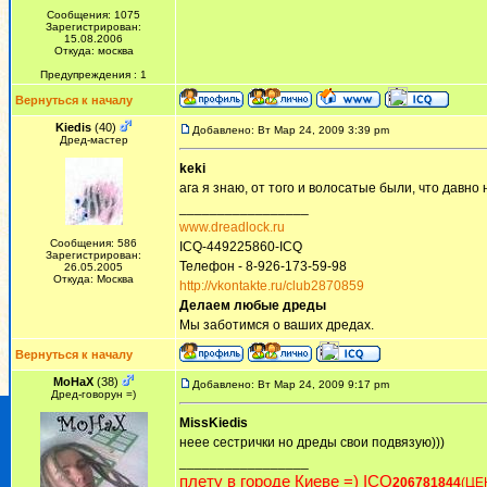
Сообщения: 1075
Зарегистрирован:
15.08.2006
Откуда: москва
Предупреждения : 1
Вернуться к началу
Kiedis
(40)
Добавлено: Вт Мар 24, 2009 3:39 pm
Дред-мастер
keki
ага я знаю, от того и волосатые были, что давно
_________________
www.dreadlock.ru
Сообщения: 586
ICQ-449225860-ICQ
Зарегистрирован:
Телефон - 8-926-173-59-98
26.05.2005
Откуда: Москва
http://vkontakte.ru/club2870859
Делаем любые дреды
Мы заботимся о ваших дредах.
Вернуться к началу
MoHaX
(38)
Добавлено: Вт Мар 24, 2009 9:17 pm
Дред-говорун =)
MissKiedis
неее сестрички но дреды свои подвязую)))
_________________
плету в городе Киеве =) ICQ
206781844
(ЦЕ