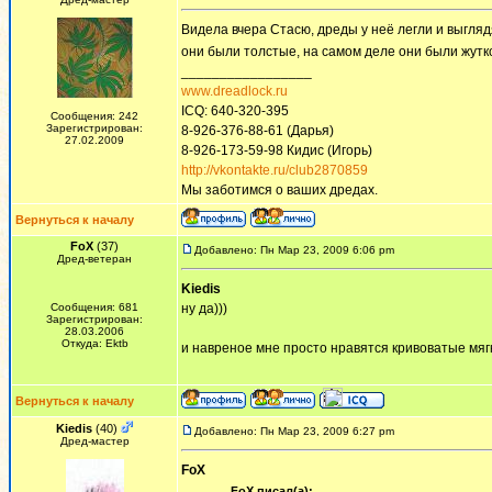
Видела вчера Стасю, дреды у неё легли и выглядя
они были толстые, на самом деле они были жут
_________________
www.dreadlock.ru
ICQ: 640-320-395
Сообщения: 242
Зарегистрирован:
8-926-376-88-61 (Дарья)
27.02.2009
8-926-173-59-98 Кидис (Игорь)
http://vkontakte.ru/club2870859
Мы заботимся о ваших дредах.
Вернуться к началу
FoX
(37)
Добавлено: Пн Мар 23, 2009 6:06 pm
Дред-ветеран
Kiedis
Сообщения: 681
ну да)))
Зарегистрирован:
28.03.2006
Откуда: Ektb
и навреное мне просто нравятся кривоватые мягк
Вернуться к началу
Kiedis
(40)
Добавлено: Пн Мар 23, 2009 6:27 pm
Дред-мастер
FoX
FoX писал(а):