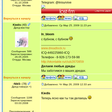
Telegram: @Inisurvive
31.10.2008
Откуда: Москва
Вернуться к началу
Kiedis
(40)
Добавлено: Ср Мар 25, 2009 11:23 pm
Дред-мастер
In_bloom
с бубном, с бубном
_________________
www.dreadlock.ru
Сообщения: 586
ICQ-449225860-ICQ
Зарегистрирован:
26.05.2005
Телефон - 8-926-173-59-98
Откуда: Москва
http://vkontakte.ru/club2870859
Делаем любые дреды
Мы заботимся о ваших дредах.
Вернуться к началу
-NikS-
(78)
Добавлено: Чт Мар 26, 2009 12:33 am
Дред-говорун =)
Kiedis
Сообщения: 1188
Теперь ясно как ты так делаешь
Зарегистрирован:
03.03.2008
Предупреждения : 4