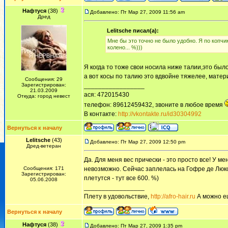
Нафтуся
(38)
Добавлено: Пт Мар 27, 2009 11:56 am
Дред
Lelitsche писал(а):
Мне бы это точно не было удобно. Я по копчик
колено... %)))
Я когда то тоже свои носила ниже талии,это было 
а вот косы по талию это вдвойне тяжелее, материа
Сообщения: 29
Зарегистрирован:
_________________
21.03.2009
ася: 472015430
Откуда: город невест
телефон: 89612459432, звоните в любое время
В контакте:
http://vkontakte.ru/id30304992
Вернуться к началу
Lelitsche
(43)
Добавлено: Пт Мар 27, 2009 12:50 pm
Дред-ветеран
Да. Для меня вес прически - это просто все! У м
Сообщения: 171
невозможно. Сейчас заплелась на Гофре де Люкс 
Зарегистрирован:
плетутся - тут все 600. %)
05.06.2008
_________________
Плету в удовольствие,
http://afro-hair.ru
А можно е
Вернуться к началу
Нафтуся
(38)
Добавлено: Пт Мар 27, 2009 1:35 pm