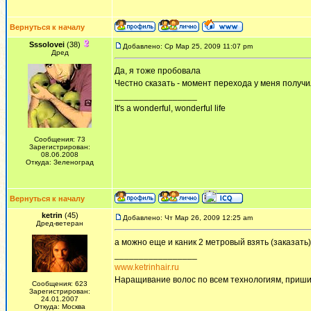
Вернуться к началу
Sssolovei
(38)
Добавлено: Ср Мар 25, 2009 11:07 pm
Дред
Да, я тоже пробовала
Честно сказать - момент перехода у меня получ
_________________
It's a wonderful, wonderful life
Сообщения: 73
Зарегистрирован:
08.06.2008
Откуда: Зеленоград
Вернуться к началу
ketrin
(45)
Добавлено: Чт Мар 26, 2009 12:25 am
Дред-ветеран
а можно еще и каник 2 метровый взять (заказать)
_________________
www.ketrinhair.ru
Наращивание волос по всем технологиям, приши
Сообщения: 623
Зарегистрирован:
24.01.2007
Откуда: Москва