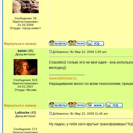
Сообщения: 29
Зарегистрирован:
21.03.2009
Откуда: город невест
Вернуться к началу
ketrin
(45)
Добавлено: Вс Мар 22, 2009 1:06 am
Дред-ветеран
Спасибо)) только это не моя идея - она использо
молодец))
_________________
www.ketrinhair.ru
Сообщения: 623
Зарегистрирован:
Наращивание волос по всем технологиям, приши
24.01.2007
Откуда: Москва
Вернуться к началу
Lelitsche
(43)
Добавлено: Вс Мар 22, 2009 11:46 am
Дред-ветеран
Ну ладно, у тебя зато крутые трансформеры! %))
Сообщения: 171
Зарегистрирован: