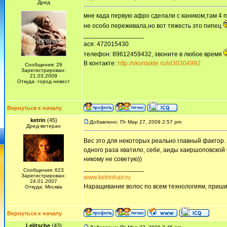
Дред
мне када первую афро сделали с каником,там 4 п
не особо переживала,но вот тяжесть это пипец
_________________
ася: 472015430
телефон: 89612459432, звоните в любое время
В контакте:
http://vkontakte.ru/id30304992
Сообщения: 29
Зарегистрирован:
21.03.2009
Откуда: город невест
Вернуться к началу
ketrin
(45)
Добавлено: Пт Мар 27, 2009 2:57 pm
Дред-ветеран
Вес это для некоторых реально главный фактор. 
одного раза хватило, себе, аиды хаиршоповской 
никому не советую))
_________________
Сообщения: 623
Зарегистрирован:
www.ketrinhair.ru
24.01.2007
Наращивание волос по всем технологиям, приши
Откуда: Москва
Вернуться к началу
Lelitsche
(43)