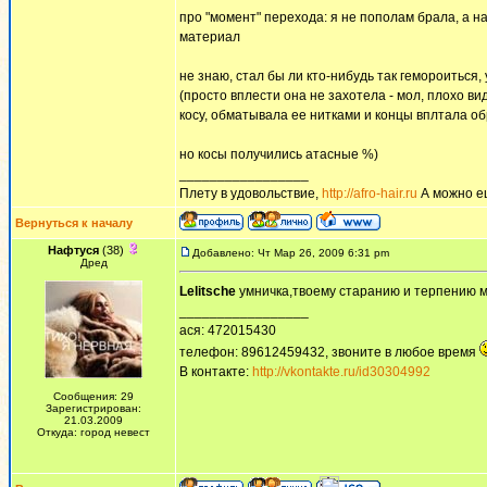
про "момент" перехода: я не пополам брала, а н
материал
не знаю, стал бы ли кто-нибудь так гемороиться
(просто вплести она не захотела - мол, плохо ви
косу, обматывала ее нитками и концы вплтала об
но косы получились атасные %)
_________________
Плету в удовольствие,
http://afro-hair.ru
А можно е
Вернуться к началу
Нафтуся
(38)
Добавлено: Чт Мар 26, 2009 6:31 pm
Дред
Lelitsche
умничка,твоему старанию и терпению можно
_________________
ася: 472015430
телефон: 89612459432, звоните в любое время
В контакте:
http://vkontakte.ru/id30304992
Сообщения: 29
Зарегистрирован:
21.03.2009
Откуда: город невест