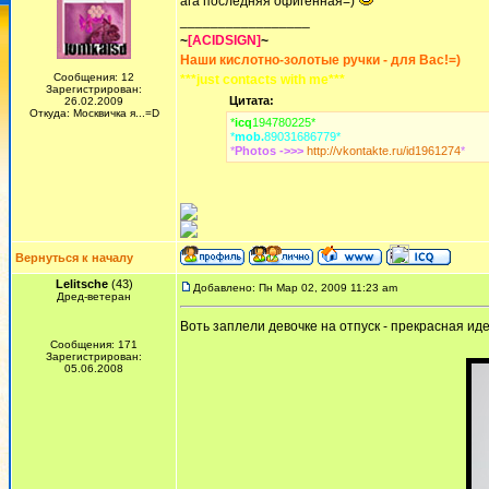
ага последняя офигенная=)
_________________
~
[ACIDSIGN]
~
Наши кислотно-золотые ручки - для Вас!=)
Сообщения: 12
***just contacts with me***
Зарегистрирован:
Цитата:
26.02.2009
Откуда: Москвичка я...=D
*
icq
194780225*
*
mob.
89031686779*
*
Photos ->>>
http://vkontakte.ru/id1961274
*
Вернуться к началу
Lelitsche
(43)
Добавлено: Пн Мар 02, 2009 11:23 am
Дред-ветеран
Воть заплели девочке на отпуск - прекрасная и
Сообщения: 171
Зарегистрирован:
05.06.2008