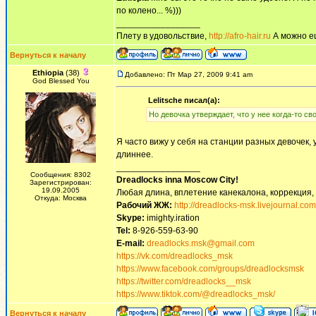
по колено... %)))
_________________
Плету в удовольствие,
http://afro-hair.ru
А можно е
Вернуться к началу
Ethiopia
(38)
Добавлено: Пт Мар 27, 2009 9:41 am
God Blessed You
Lelitsche писал(а):
Но девочка утверждает, что у нее когда-то сво
Я часто вижу у себя на станции разных девочек, 
длиннее.
_________________
Сообщения: 8302
Dreadlocks inna Moscow Сity!
Зарегистрирован:
19.09.2005
Любая длина, вплетение канекалона, коррекция,
Откуда: Москва
Рабочий ЖЖ:
http://dreadlocks-msk.livejournal.com
Skype:
imighty.iration
Tel:
8-926-559-63-90
E-mail:
dreadlocks.msk@gmail.com
https://vk.com/dreadlocks_msk
https://www.facebook.com/groups/dreadlocksmsk
https://twitter.com/dreadlocks__msk
https://www.tiktok.com/@dreadlocks_msk/
Вернуться к началу