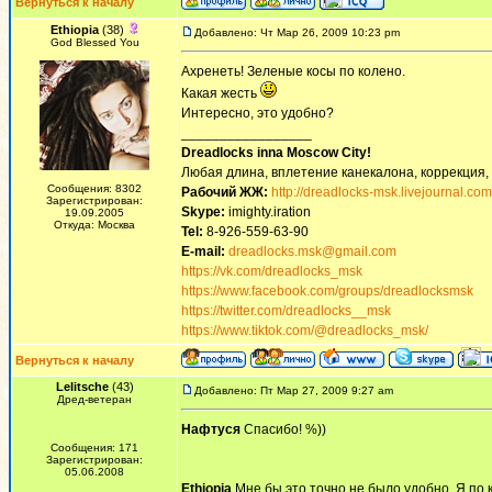
Вернуться к началу
Ethiopia
(38)
Добавлено: Чт Мар 26, 2009 10:23 pm
God Blessed You
Ахренеть! Зеленые косы по колено.
Какая жесть
Интересно, это удобно?
_________________
Dreadlocks inna Moscow Сity!
Любая длина, вплетение канекалона, коррекция,
Сообщения: 8302
Рабочий ЖЖ:
http://dreadlocks-msk.livejournal.com
Зарегистрирован:
Skype:
imighty.iration
19.09.2005
Откуда: Москва
Tel:
8-926-559-63-90
E-mail:
dreadlocks.msk@gmail.com
https://vk.com/dreadlocks_msk
https://www.facebook.com/groups/dreadlocksmsk
https://twitter.com/dreadlocks__msk
https://www.tiktok.com/@dreadlocks_msk/
Вернуться к началу
Lelitsche
(43)
Добавлено: Пт Мар 27, 2009 9:27 am
Дред-ветеран
Нафтуся
Спасибо! %))
Сообщения: 171
Зарегистрирован:
05.06.2008
Ethiopia
Мне бы это точно не было удобно. Я по к