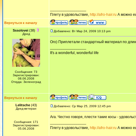
_________________
Плету в удовольствие,
http://afro-hair.ru
А можно е
Вернуться к началу
Sssolovei
(38)
Добавлено: Вт Мар 24, 2009 10:13 pm
Дред
Ого) Приплетали стандартный материал по длин
_________________
It's a wonderful, wonderful life
Сообщения: 73
Зарегистрирован:
08.06.2008
Откуда: Зеленоград
Вернуться к началу
Lelitsche
(43)
Добавлено: Ср Мар 25, 2009 12:45 pm
Дред-ветеран
Ага. Честно говоря, плести такие косы - удовольс
Сообщения: 171
_________________
Зарегистрирован:
Плету в удовольствие,
http://afro-hair.ru
А можно е
05.06.2008