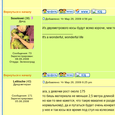
Вернуться к началу
Sssolovei
(38)
Добавлено: Чт Мар 26, 2009 4:56 pm
Дред
Из двухметрового косы будут всяко короче, чем т
_________________
It's a wonderful, wonderful life
Сообщения: 73
Зарегистрирован:
08.06.2008
Откуда: Зеленоград
Вернуться к началу
Lelitsche
(43)
Добавлено: Чт Мар 26, 2009 6:25 pm
Дред-ветеран
ага, у девочки рост около 175
Сообщения: 171
то бишь материала не меньше 2,5 метра длиной
Зарегистрирован:
но как-то мне кажется, что такую макагню и разд
05.06.2008
нормальному), да и путаться будет очень конкре
у нее и так косы все время под стул на колесиках