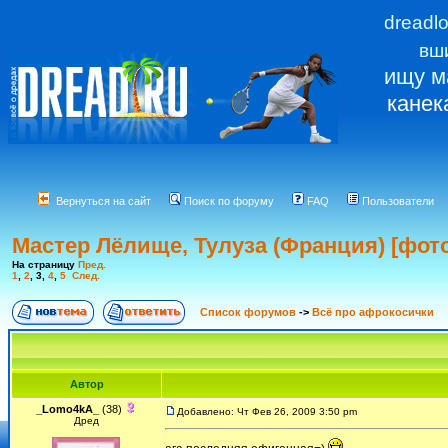
dreadl
вш
ищу м
канек
Вернуться на сайт
Поиск по форуму
FAQ
Пользователи
Мастер Лёлище, Тулуза (Франция) [фот
На страницу
Пред.
1
,
2
,
3
,
4
,
5
След.
Список форумов
->
Всё про афрокосички
Автор
_Lomo4kA_
(38)
Добавлено: Чт Фев 26, 2009 3:50 pm
Дред