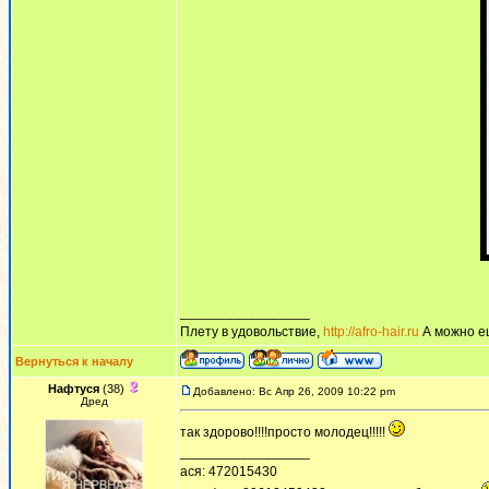
_________________
Плету в удовольствие,
http://afro-hair.ru
А можно е
Вернуться к началу
Нафтуся
(38)
Добавлено: Вс Апр 26, 2009 10:22 pm
Дред
так здорово!!!!просто молодец!!!!!
_________________
ася: 472015430