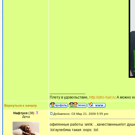
_________________
Плету в удовольствие,
http://afro-hair.ru
А можно е
Вернуться к началу
Нафтуся
(38)
Добавлено: Сб Мар 21, 2009 5:55 pm
Дред
офигенные работы :wink: ...качественные!от души
:lol:кулебяка такая :oops: :lol: