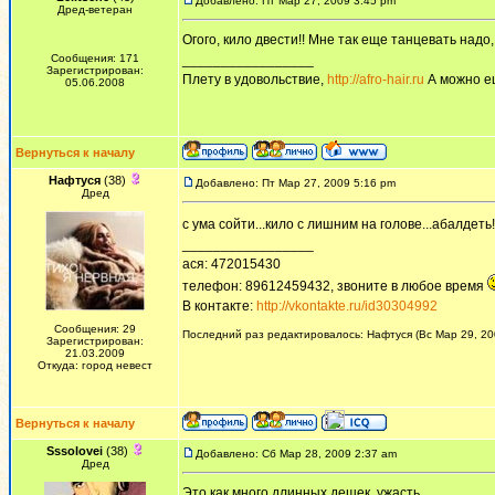
Добавлено: Пт Мар 27, 2009 3:45 pm
Дред-ветеран
Огого, кило двести!! Мне так еще танцевать надо
Сообщения: 171
_________________
Зарегистрирован:
Плету в удовольствие,
http://afro-hair.ru
А можно е
05.06.2008
Вернуться к началу
Нафтуся
(38)
Добавлено: Пт Мар 27, 2009 5:16 pm
Дред
с ума сойти...кило с лишним на голове...абалдеть!
_________________
ася: 472015430
телефон: 89612459432, звоните в любое время
В контакте:
http://vkontakte.ru/id30304992
Сообщения: 29
Последний раз редактировалось: Нафтуся (Вс Мар 29, 200
Зарегистрирован:
21.03.2009
Откуда: город невест
Вернуться к началу
Sssolovei
(38)
Добавлено: Сб Мар 28, 2009 2:37 am
Дред
Это как много длинных дешек, ужасть