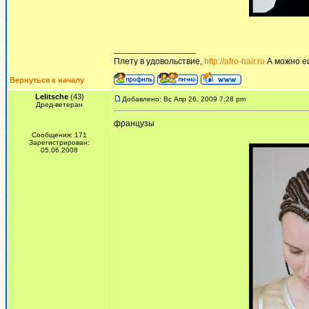
_________________
Плету в удовольствие,
http://afro-hair.ru
А можно е
Вернуться к началу
Lelitsche
(43)
Добавлено: Вс Апр 26, 2009 7:28 pm
Дред-ветеран
французы
Сообщения: 171
Зарегистрирован:
05.06.2008