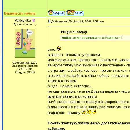
Вернуться к началу
Yuriko
(51)
Добавлено: Пн Апр 13, 2009 9:51 am
Дред-говорун =)
Pill-girl писал(а):
Yuriko
, когда заплетаться собираешься?
уже..
а волосы - реально сутки сохли.
ибо сверху сохнут сразу, а вот на затылке - долго.
Сообщения: 1239
вечером голову мою, высушиваю полотенцем - с
Зарегистрирован:
17.01.2009
с утра иду на работу, к вечеру - трогаю затылок -
Откуда: МОСК
а если ещё на работе в хвост соберу - так сырые
такие вот волосы.
а щас - не мою, естессно...
голова привыкла к мытью 2 раза в неделю - чешус
руки как в креме вазелиновом...
ничё..скоро привыкнет головушка...перестроится
а для работы я связала шапку растманскую...кра
нафоткаю - выложу.
_________________
Понять женскую логику легко, достаточно науч
кубиками.