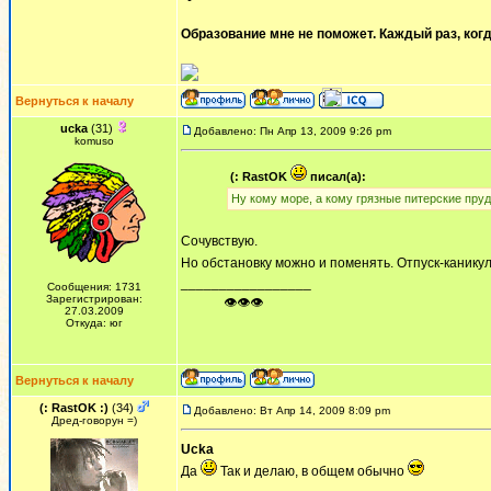
Образование мне не поможет. Каждый раз, когд
Вернуться к началу
ucka
(31)
Добавлено: Пн Апр 13, 2009 9:26 pm
komuso
(: RastOK
писал(а):
Ну кому море, а кому грязные питерские пруд
Сочувствую.
Но обстановку можно и поменять. Отпуск-канику
_________________
Сообщения: 1731
Зарегистрирован:
ᅠ ᅠ ᅠ👁👁👁
27.03.2009
Откуда: юг
Вернуться к началу
(: RastOK :)
(34)
Добавлено: Вт Апр 14, 2009 8:09 pm
Дред-говорун =)
Ucka
Да
Так и делаю, в общем обычно