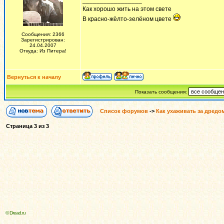
_________________
Как хорошо жить на этом свете
В красно-жёлто-зелёном цвете
Сообщения: 2366
Зарегистрирован:
24.04.2007
Откуда: Из Питера!
Вернуться к началу
Показать сообщения:
Список форумов
->
Как ухаживать за дредо
Страница
3
из
3
© Dread.ru