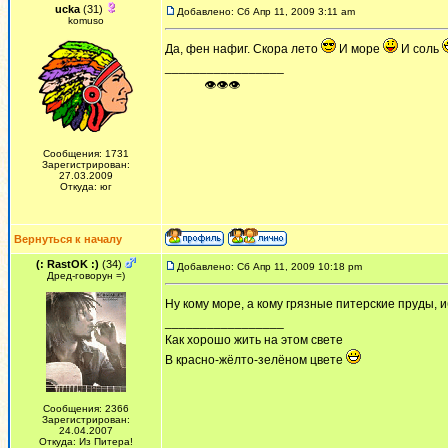
ucka
(31)
Добавлено: Сб Апр 11, 2009 3:11 am
komuso
Да, фен нафиг. Скора лето
И море
И соль
_________________
ᅠ ᅠ ᅠ👁👁👁
Сообщения: 1731
Зарегистрирован:
27.03.2009
Откуда: юг
Вернуться к началу
(: RastOK :)
(34)
Добавлено: Сб Апр 11, 2009 10:18 pm
Дред-говорун =)
Ну кому море, а кому грязные питерские пруды, 
_________________
Как хорошо жить на этом свете
В красно-жёлто-зелёном цвете
Сообщения: 2366
Зарегистрирован:
24.04.2007
Откуда: Из Питера!