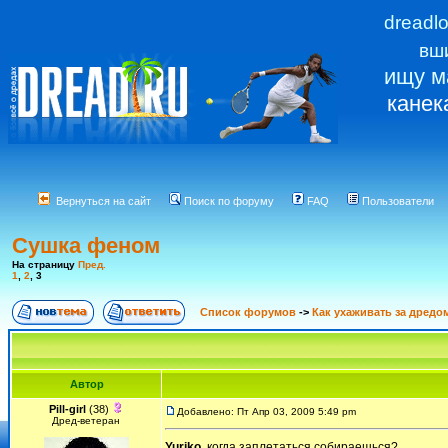
dreadl
вш
ищу м
канек
Вернуться на сайт
Поиск по форуму
FAQ
Пользователи
Сушка феном
На страницу
Пред.
1
,
2
,
3
Список форумов
->
Как ухаживать за дредо
Автор
Pill-girl
(38)
Добавлено: Пт Апр 03, 2009 5:49 pm
Дред-ветеран
Yuriko
, когда заплетаться собираешься?