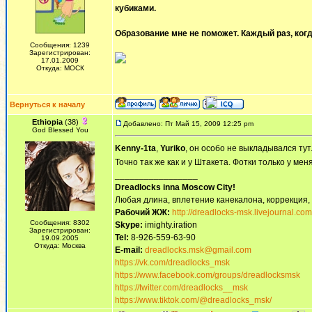
кубиками.
Образование мне не поможет. Каждый раз, когд
Сообщения: 1239
Зарегистрирован:
17.01.2009
Откуда: МОСК
Вернуться к началу
Ethiopia
(38)
Добавлено: Пт Май 15, 2009 12:25 pm
God Blessed You
Kenny-1ta
,
Yuriko
, он особо не выкладывался тут
Точно так же как и у Штакета. Фотки только у ме
_________________
Dreadlocks inna Moscow Сity!
Любая длина, вплетение канекалона, коррекция,
Рабочий ЖЖ:
http://dreadlocks-msk.livejournal.com
Сообщения: 8302
Skype:
imighty.iration
Зарегистрирован:
Tel:
8-926-559-63-90
19.09.2005
Откуда: Москва
E-mail:
dreadlocks.msk@gmail.com
https://vk.com/dreadlocks_msk
https://www.facebook.com/groups/dreadlocksmsk
https://twitter.com/dreadlocks__msk
https://www.tiktok.com/@dreadlocks_msk/