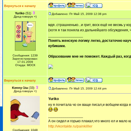
Вернуться к началу
Yuriko
(51)
Добавлено: Пт Май 15, 2009 12:38 pm
Дред-говорун =)
мдя..страшненько...и грит, воск ещё не весмь у к
(хотя я так поняла из дальнейшего обсуждения, чт
_________________
Понять женскую логику легко, достаточно науч
кубиками.
Сообщения: 1239
Образование мне не поможет. Каждый раз, когд
Зарегистрирован:
17.01.2009
Откуда: МОСК
Вернуться к началу
Kenny-1ta
(33)
Добавлено: Пт Май 15, 2009 12:44 pm
Дред-говорун =)
Yuriko
ну я почитала чо он ваще писал,и вобщем когда 
_________________
А он сидел и горько плакал,что много ел и мало ка
http://vkontakte.ru/painkilller
Сообщения: 1048