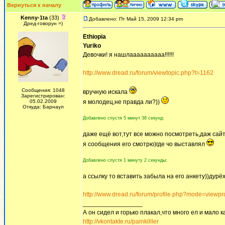
Вернуться к началу
Kenny-1ta
(33)
Добавлено: Пт Май 15, 2009 12:34 pm
Дред-говорун =)
Ethiopia
Yuriko
Девочки! я нашлаааааааааа!!!!!!
http://www.dread.ru/forum/viewtopic.php?t=1162
Сообщения: 1048
вручную искала
Зарегистрирован:
05.02.2009
я молодец,не правда ли?))
Откуда: Барнаул
Добавлено спустя 5 минут 38 секунд:
даже ещё вот,тут все можно посмотреть,даж сай
я сообщения его смотрю)где чо выставлял
Добавлено спустя 1 минуту 2 секунды:
а ссылку то вставить забыла на его анкету))дурё
http://www.dread.ru/forum/profile.php?mode=viewpr
_________________
А он сидел и горько плакал,что много ел и мало ка
http://vkontakte.ru/painkilller