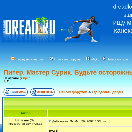
dreadl
вш
ищу м
канек
Вернуться на сайт
Поиск по форуму
FAQ
Пользователи
Питер. Мастер Сурик. Будьте осторожн
На страницу
Пред.
1
,
2
Список форумов
->
Где сделать дреды
Автор
Little me
(37)
Добавлено: Пн Мар 26, 2007 3:53 pm
прекрасная брунгильда
STAS