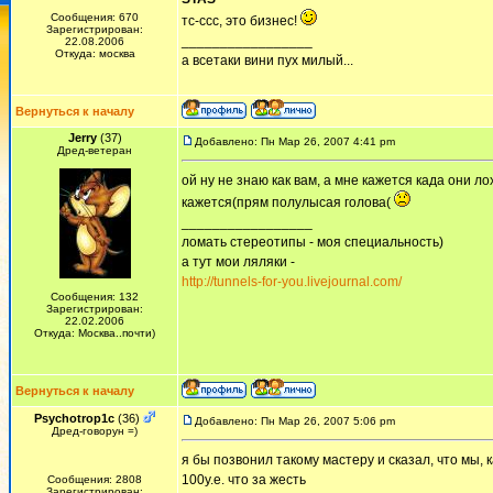
Сообщения: 670
тс-ссс, это бизнес!
Зарегистрирован:
_________________
22.08.2006
Откуда: москва
а всетаки вини пух милый...
Вернуться к началу
Jerry
(37)
Добавлено: Пн Мар 26, 2007 4:41 pm
Дред-ветеран
ой ну не знаю как вам, а мне кажется када они 
кажется(прям полулысая голова(
_________________
ломать стереотипы - моя специальность)
а тут мои ляляки -
http://tunnels-for-you.livejournal.com/
Сообщения: 132
Зарегистрирован:
22.02.2006
Откуда: Москва..почти)
Вернуться к началу
Psychotrop1c
(36)
Добавлено: Пн Мар 26, 2007 5:06 pm
Дред-говорун =)
я бы позвонил такому мастеру и сказал, что мы, 
100у.е. что за жесть
Сообщения: 2808
Зарегистрирован: