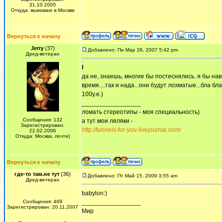
31.10.2005
Откуда: выживаю в Москве
Вернуться к началу
Jerry
(37)
Добавлено: Пн Мар 26, 2007 5:42 pm
Дред-ветеран
I
да не, знаешь, многие бы постеснялись. я бы на
время....так и нада...они будут лохматые...бла б
100у.е.)
_________________
ломать стереотипы - моя специальность)
Сообщения: 132
а тут мои ляляки -
Зарегистрирован:
http://tunnels-for-you.livejournal.com/
22.02.2006
Откуда: Москва..почти)
Вернуться к началу
где-то там.не тут
(36)
Добавлено: Пт Май 15, 2009 3:55 am
Дред-ветеран
babylon:)
Сообщения: 469
_________________
Зарегистрирован: 20.11.2007
Мир