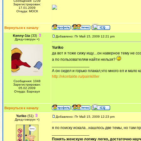
Сообщения: 1239
Зарегистрирован:
17.01.2009
Откуда: МОСК
Вернуться к началу
Kenny-1ta
(33)
Добавлено: Пт Май 15, 2009 12:21 pm
Дред-говорун =)
Yuriko
да вот я тоже сижу ищу....он наверное тему не со
а по пользователям найти нельзя?
_________________
А он сидел и горько плакал,что много ел и мало ка
http://vkontakte.ru/painkilller
Сообщения: 1048
Зарегистрирован:
05.02.2009
Откуда: Барнаул
Вернуться к началу
Yuriko
(51)
Добавлено: Пт Май 15, 2009 12:23 pm
Дред-говорун =)
я по поиску искала...нашлось две темы, но там пр
_________________
Понять женскую логику легко, достаточно науч