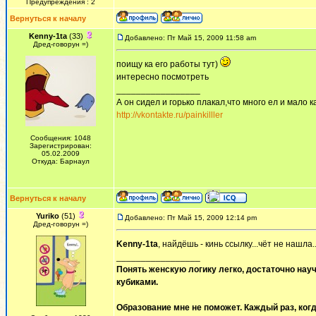
Предупреждения : 2
Вернуться к началу
Kenny-1ta
(33)
Добавлено: Пт Май 15, 2009 11:58 am
Дред-говорун =)
поищу ка его работы тут)
интересно посмотреть
_________________
А он сидел и горько плакал,что много ел и мало ка
http://vkontakte.ru/painkilller
Сообщения: 1048
Зарегистрирован:
05.02.2009
Откуда: Барнаул
Вернуться к началу
Yuriko
(51)
Добавлено: Пт Май 15, 2009 12:14 pm
Дред-говорун =)
Kenny-1ta
, найдёшь - кинь ссылку...чёт не нашла.
_________________
Понять женскую логику легко, достаточно науч
кубиками.
Образование мне не поможет. Каждый раз, когд