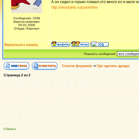
А он сидел и горько плакал,что много ел и мало ка
http://vkontakte.ru/painkilller
Сообщения: 1048
Зарегистрирован:
05.02.2009
Откуда: Барнаул
Вернуться к началу
Показать сообщения:
Список форумов
->
Где сделать дреды
Страница
2
из
2
© Dread.ru