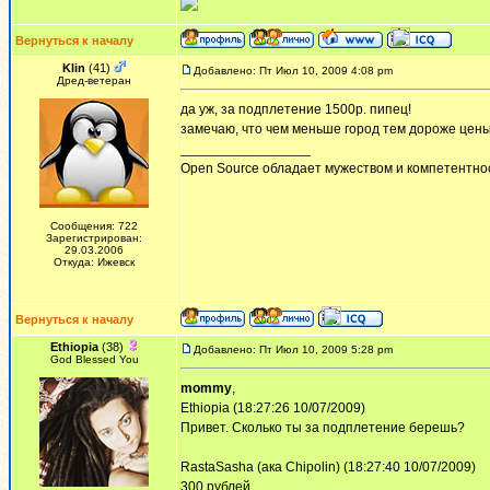
Вернуться к началу
Klin
(41)
Добавлено: Пт Июл 10, 2009 4:08 pm
Дред-ветеран
да уж, за подплетение 1500р. пипец!
замечаю, что чем меньше город тем дороже цен
_________________
Open Source обладает мужеством и компетентнос
Сообщения: 722
Зарегистрирован:
29.03.2006
Откуда: Ижевск
Вернуться к началу
Ethiopia
(38)
Добавлено: Пт Июл 10, 2009 5:28 pm
God Blessed You
mommy
,
Ethiopia (18:27:26 10/07/2009)
Привет. Сколько ты за подплетение берешь?
RastaSasha (ака Chipolin) (18:27:40 10/07/2009)
300 рублей