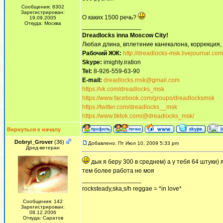
Сообщения: 8302
Зарегистрирован:
О каких 1500 речь?
19.09.2005
Откуда: Москва
_________________
Dreadlocks inna Moscow Сity!
Любая длина, вплетение канекалона, коррекция,
Рабочий ЖЖ:
http://dreadlocks-msk.livejournal.com
Skype:
imighty.iration
Tel:
8-926-559-63-90
E-mail:
dreadlocks.msk@gmail.com
https://vk.com/dreadlocks_msk
https://www.facebook.com/groups/dreadlocksmsk
https://twitter.com/dreadlocks__msk
https://www.tiktok.com/@dreadlocks_msk/
Вернуться к началу
Dobryi_Grover
(36)
Добавлено: Пт Июл 10, 2009 5:33 pm
Дред-ветеран
дык я беру 300 в среднем) а у тебя 64 штуки)
тем более работа не моя
_________________
rocksteady,ska,s/h reggae = *in love*
Сообщения: 142
Зарегистрирован:
08.12.2006
Откуда: Саратов