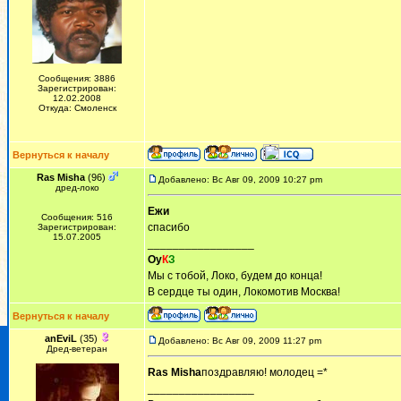
Сообщения: 3886
Зарегистрирован:
12.02.2008
Откуда: Смоленск
Вернуться к началу
Ras Misha
(96)
Добавлено: Вс Авг 09, 2009 10:27 pm
дред-локо
Ежи
Сообщения: 516
спасибо
Зарегистрирован:
15.07.2005
_________________
Оу
К
З
Мы с тобой, Локо, будем до конца!
В сердце ты один, Локомотив Москва!
Вернуться к началу
anEviL
(35)
Добавлено: Вс Авг 09, 2009 11:27 pm
Дред-ветеран
Ras Misha
поздравляю! молодец =*
_________________