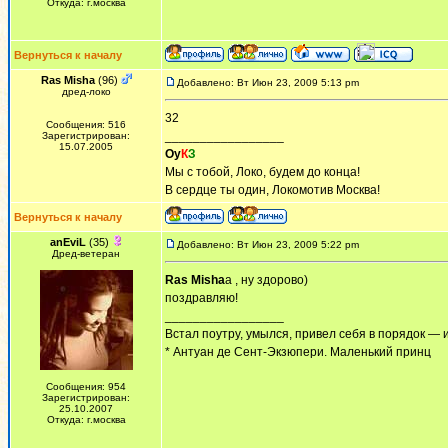
Откуда: г.москва
Вернуться к началу
Ras Misha
(96)
Добавлено: Вт Июн 23, 2009 5:13 pm
дред-локо
32
Сообщения: 516
_________________
Зарегистрирован:
15.07.2005
Оу
К
З
Мы с тобой, Локо, будем до конца!
В сердце ты один, Локомотив Москва!
Вернуться к началу
anEviL
(35)
Добавлено: Вт Июн 23, 2009 5:22 pm
Дред-ветеран
Ras Misha
а , ну здорово)
поздравляю!
_________________
Встал поутру, умылся, привел себя в порядок — 
* Антуан де Сент-Экзюпери. Маленький принц
Сообщения: 954
Зарегистрирован:
25.10.2007
Откуда: г.москва