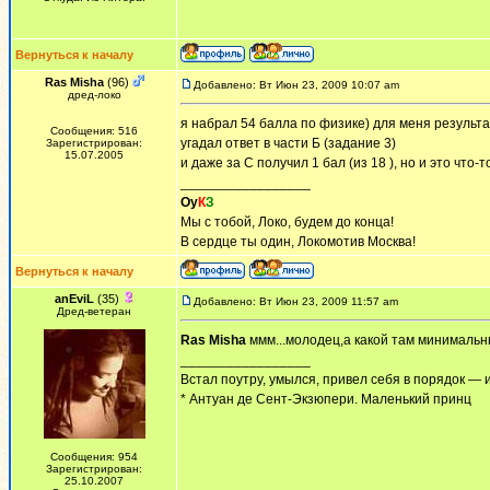
Вернуться к началу
Ras Misha
(96)
Добавлено: Вт Июн 23, 2009 10:07 am
дред-локо
я набрал 54 балла по физике) для меня результ
Сообщения: 516
угадал ответ в части Б (задание 3)
Зарегистрирован:
15.07.2005
и даже за С получил 1 бал (из 18 ), но и это что
_________________
Оу
К
З
Мы с тобой, Локо, будем до конца!
В сердце ты один, Локомотив Москва!
Вернуться к началу
anEviL
(35)
Добавлено: Вт Июн 23, 2009 11:57 am
Дред-ветеран
Ras Misha
ммм...молодец,а какой там минимальн
_________________
Встал поутру, умылся, привел себя в порядок — 
* Антуан де Сент-Экзюпери. Маленький принц
Сообщения: 954
Зарегистрирован:
25.10.2007