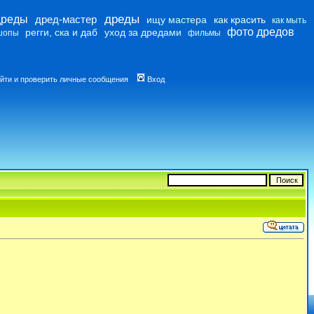
дреды
дреды
дред-мастер
ищу мастера
как красить
как мыть
фото дредов
регги, ска и даб
уход за дредами
шопы
фильмы
йти и проверить личные сообщения
Вход