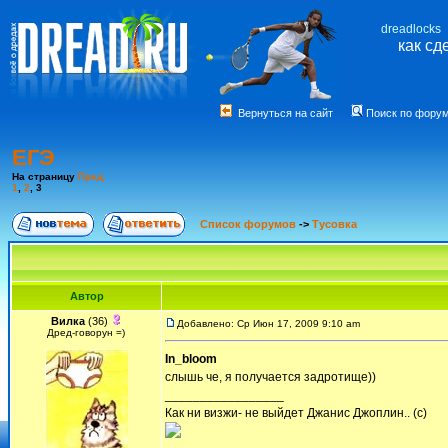
dreadlocks
как сд
Вернуться на сайт
Поиск по фору
ЕГЭ
На страницу
Пред.
1
,
2
,
3
Список форумов
->
Тусовка
Автор
Вилка
(36)
Добавлено: Ср Июн 17, 2009 9:10 am
Дред-говорун =)
In_bloom
слышь че, я получается задротище))
_________________
Как ни визжи- не выйдет Джанис Джоплин.. (с)