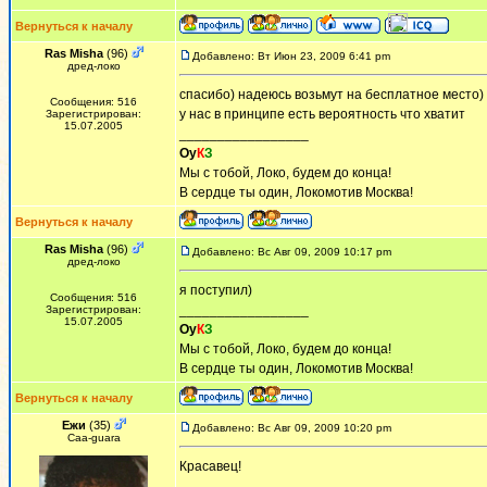
Вернуться к началу
Ras Misha
(96)
Добавлено: Вт Июн 23, 2009 6:41 pm
дред-локо
спасибо) надеюсь возьмут на бесплатное место)
Сообщения: 516
у нас в принципе есть вероятность что хватит
Зарегистрирован:
15.07.2005
_________________
Оу
К
З
Мы с тобой, Локо, будем до конца!
В сердце ты один, Локомотив Москва!
Вернуться к началу
Ras Misha
(96)
Добавлено: Вс Авг 09, 2009 10:17 pm
дред-локо
я поступил)
Сообщения: 516
_________________
Зарегистрирован:
15.07.2005
Оу
К
З
Мы с тобой, Локо, будем до конца!
В сердце ты один, Локомотив Москва!
Вернуться к началу
Ежи
(35)
Добавлено: Вс Авг 09, 2009 10:20 pm
Сaa-guara
Красавец!