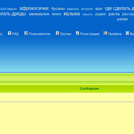
афрокосички
где сделать 
бусины
вши
Боб Марли
вавилон
встречи
елать дреды
музыка
канекалон
раста
книги
радио
раста
перхоть
шапки
му
FAQ
Пользователи
Группы
Регистрация
Профиль
Во
Сообщение