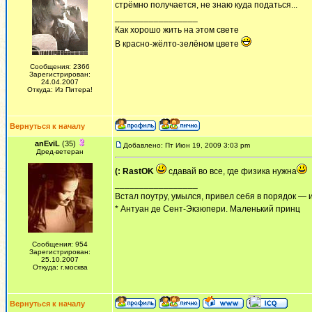
стрёмно получается, не знаю куда податься...
_________________
Как хорошо жить на этом свете
В красно-жёлто-зелёном цвете
Сообщения: 2366
Зарегистрирован:
24.04.2007
Откуда: Из Питера!
Вернуться к началу
anEviL
(35)
Добавлено: Пт Июн 19, 2009 3:03 pm
Дред-ветеран
(: RastOK
сдавай во все, где физика нужна
_________________
Встал поутру, умылся, привел себя в порядок — 
* Антуан де Сент-Экзюпери. Маленький принц
Сообщения: 954
Зарегистрирован:
25.10.2007
Откуда: г.москва
Вернуться к началу