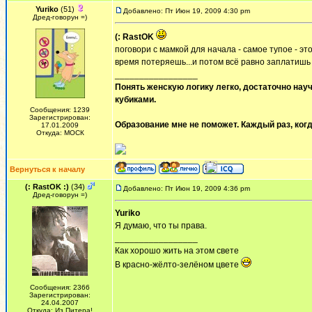
Yuriko
(51)
Добавлено: Пт Июн 19, 2009 4:30 pm
Дред-говорун =)
(: RastOK
поговори с мамкой для начала - самое тупое - это
время потеряешь...и потом всё равно заплатишь -
_________________
Понять женскую логику легко, достаточно науч
кубиками.
Сообщения: 1239
Зарегистрирован:
Образование мне не поможет. Каждый раз, когд
17.01.2009
Откуда: МОСК
Вернуться к началу
(: RastOK :)
(34)
Добавлено: Пт Июн 19, 2009 4:36 pm
Дред-говорун =)
Yuriko
Я думаю, что ты права.
_________________
Как хорошо жить на этом свете
В красно-жёлто-зелёном цвете
Сообщения: 2366
Зарегистрирован:
24.04.2007
Откуда: Из Питера!