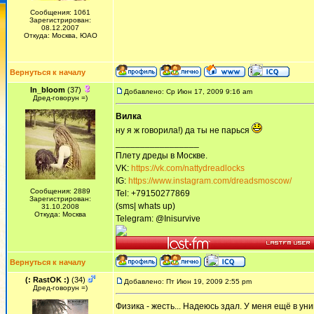
Сообщения: 1061
Зарегистрирован:
08.12.2007
Откуда: Москва, ЮАО
Вернуться к началу
In_bloom
(37)
Добавлено: Ср Июн 17, 2009 9:16 am
Дред-говорун =)
Вилка
ну я ж говорила!) да ты не парься
_________________
Плету дреды в Москве.
VK:
https://vk.com/nattydreadlocks
IG:
https://www.instagram.com/dreadsmoscow/
Сообщения: 2889
Tel: +79150277869
Зарегистрирован:
(sms| whats up)
31.10.2008
Откуда: Москва
Telegram: @Inisurvive
Вернуться к началу
(: RastOK :)
(34)
Добавлено: Пт Июн 19, 2009 2:55 pm
Дред-говорун =)
Физика - жесть... Надеюсь здал. У меня ещё в ун