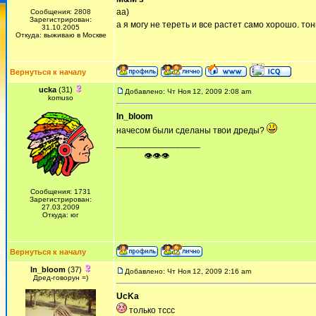
аа)
Сообщения: 2808
Зарегистрирован:
а я могу не тереть и все растет само хорошо. тон
31.10.2005
Откуда: выживаю в Москве
Вернуться к началу
ucka
(31)
Добавлено: Чт Ноя 12, 2009 2:08 am
komuso
In_bloom
начесом были сделаны твои дреды?
_________________
ᅠ ᅠ ᅠ👁👁👁
Сообщения: 1731
Зарегистрирован:
27.03.2009
Откуда: юг
Вернуться к началу
In_bloom
(37)
Добавлено: Чт Ноя 12, 2009 2:16 am
Дред-говорун =)
UcKa
только тссс