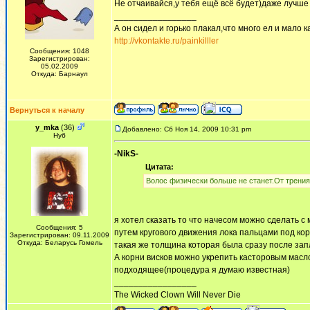
Не отчаивайся,у тебя ещё всё будет)даже лучш
_________________
А он сидел и горько плакал,что много ел и мало ка
http://vkontakte.ru/painkilller
Сообщения: 1048
Зарегистрирован:
05.02.2009
Откуда: Барнаул
Вернуться к началу
y_mka
(36)
Добавлено: Сб Ноя 14, 2009 10:31 pm
Нуб
-NikS-
Цитата:
Волос физически больше не станет.От трения
я хотел сказать то что начесом можно сделать с
Сообщения: 5
путем кругового движения лока пальцами под ко
Зарегистрирован: 09.11.2009
Откуда: Беларусь Гомель
такая же толщина которая была сразу после зап
А корни висков можно укрепить касторовым масл
подходящее(процедура я думаю известная)
_________________
The Wicked Clown Will Never Die