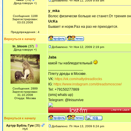
Добавлено: Чт Ноя 12, 2009 9:49 am
Дред-говорун =)
y_mka
Волос физически больше не станет.От трения он
Сообщения: 1188
Зарегистрирован:
UcKa
03.03.2008
Бывает и норм.Раз на раз не приходится.
Предупреждения : 4
Вернуться к началу
In_bloom
(37)
Добавлено: Чт Ноя 12, 2009 2:19 pm
Дред-говорун =)
Jaba
какой ты наблюдательный
_________________
Плету дреды в Москве.
VK:
https://vk.com/nattydreadlocks
IG:
https://www.instagram.com/dreadsmoscow/
Сообщения: 2889
Tel: +79150277869
Зарегистрирован:
(sms| whats up)
31.10.2008
Откуда: Москва
Telegram: @Inisurvive
Вернуться к началу
Артур Бубль Гум
(35)
Добавлено: Пт Ноя 13, 2009 6:24 pm
Нуб