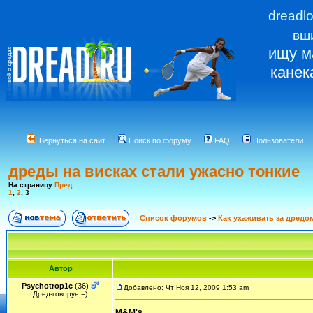
dreadl
вш
ищу м
канек
Вернуться на сайт
Поиск по форуму
FAQ
Пользователи
дреды на висках стали ужасно тонкие
На страницу
Пред.
1
,
2
,
3
Список форумов
->
Как ухаживать за дредо
Автор
Psychotrop1c
(36)
Добавлено: Чт Ноя 12, 2009 1:53 am
Дред-говорун =)
M&M's