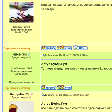
мои да , сделаны начесом. переусердствовал с тр
заплету)
Сообщения: 8
Зарегистрирован:
18.08.2009
Вернуться к началу
-NikS-
(78)
Добавлено: Пт Ноя 13, 2009 6:28 pm
Дред-говорун =)
Артур Бубль Гум
Тут переусердствовали с начесыванием 3х воосин
Сообщения: 1188
Зарегистрирован:
03.03.2008
Предупреждения : 4
Вернуться к началу
Kenny-1ta
(33)
Добавлено: Пт Ноя 13, 2009 6:31 pm
Дред-говорун =)
Артур Бубль Гум
всё равно,правильно что отрезал,всё равно они 