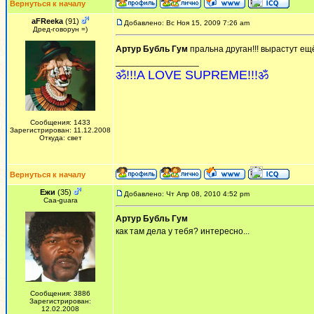
Вернуться к началу
aFReeka
(91)
Добавлено: Вс Ноя 15, 2009 7:26 am
Дред-говорун =)
Артур Бубль Гум
пральна друган!!! вырастут ещё
_________________
ॐ!!!A LOVE SUPREME!!!ॐ
Сообщения: 1433
Зарегистрирован: 11.12.2008
Откуда: свет
Вернуться к началу
Ежи
(35)
Добавлено: Чт Апр 08, 2010 4:52 pm
Сaa-guara
Артур Бубль Гум
как там дела у тебя? интересно...
Сообщения: 3886
Зарегистрирован:
12.02.2008