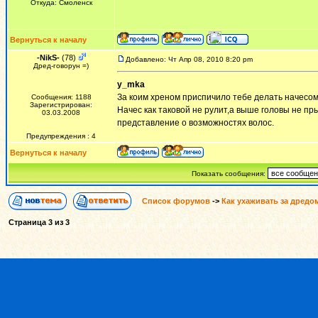
Откуда: Смоленск
Вернуться к началу
-NikS-
(78)
Добавлено: Чт Апр 08, 2010 8:20 pm
Дред-говорун =)
y_mka
За коим хреном приспичило тебе делать начесом(!!
Сообщения: 1188
Зарегистрирован:
Начес как таковой не рулит,а выше головы не пр
03.03.2008
представление о возможностях волос.
Предупреждения : 4
Вернуться к началу
Показать сообщения:
Список форумов
->
Как ухаживать за дредо
Страница
3
из
3