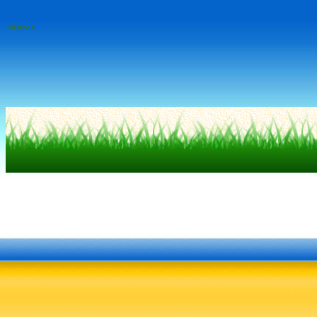
© Dread.ru