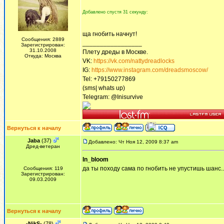
Добавлено спустя 31 секунду:
ща гнобить начнут!
Сообщения: 2889
_________________
Зарегистрирован:
31.10.2008
Плету дреды в Москве.
Откуда: Москва
VK:
https://vk.com/nattydreadlocks
IG:
https://www.instagram.com/dreadsmoscow/
Tel: +79150277869
(sms| whats up)
Telegram: @Inisurvive
Вернуться к началу
Jaba
(37)
Добавлено: Чт Ноя 12, 2009 8:37 am
Дред-ветеран
In_bloom
да ты походу сама по гнобить не упустишь шанс.
Сообщения: 119
Зарегистрирован:
09.03.2009
Вернуться к началу
-NikS-
(78)