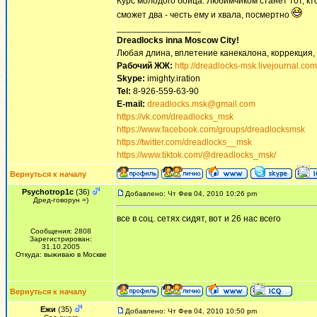
Курс молодого бойца. Любимчиком станет тот, кто
сможет два - честь ему и хвала, посмертно
_________________
Dreadlocks inna Moscow Сity!
Любая длина, вплетение канекалона, коррекция,
Рабочий ЖЖ:
http://dreadlocks-msk.livejournal.com
Skype:
imighty.iration
Tel:
8-926-559-63-90
E-mail:
dreadlocks.msk@gmail.com
https://vk.com/dreadlocks_msk
https://www.facebook.com/groups/dreadlocksmsk
https://twitter.com/dreadlocks__msk
https://www.tiktok.com/@dreadlocks_msk/
Вернуться к началу
Psychotrop1c
(36)
Добавлено: Чт Фев 04, 2010 10:26 pm
Дред-говорун =)
все в соц. сетях сидят, вот и 26 нас всего
Сообщения: 2808
Зарегистрирован:
31.10.2005
Откуда: выживаю в Москве
Вернуться к началу
Ежи
(35)
Добавлено: Чт Фев 04, 2010 10:50 pm