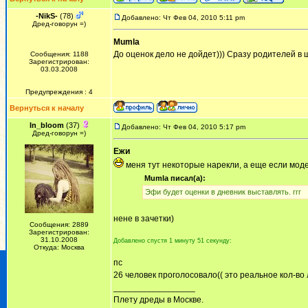
-NikS-
(78)
Добавлено: Чт Фев 04, 2010 5:11 pm
Дред-говорун =)
Mumla
До оценок дело не дойдет))) Сразу родителей в
Сообщения: 1188
Зарегистрирован:
03.03.2008
Предупреждения : 4
Вернуться к началу
In_bloom
(37)
Добавлено: Чт Фев 04, 2010 5:17 pm
Дред-говорун =)
Ежи
меня тут некоторые нарекли, а еще если мод
Mumla писал(а):
Эфи будет оценки в дневник выставлять. ггг
нене в зачетки)
Сообщения: 2889
Зарегистрирован:
31.10.2008
Добавлено спустя 1 минуту 51 секунду:
Откуда: Москва
пс
26 человек проголосовало(( это реальное кол-
_________________
Плету дреды в Москве.