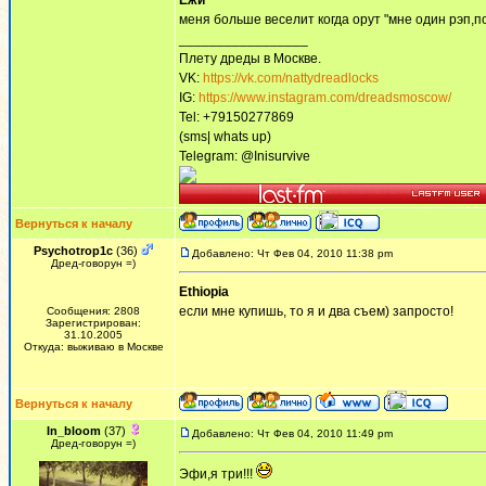
Ежи
меня больше веселит когда орут "мне один рэп,п
_________________
Плету дреды в Москве.
VK:
https://vk.com/nattydreadlocks
IG:
https://www.instagram.com/dreadsmoscow/
Tel: +79150277869
(sms| whats up)
Telegram: @Inisurvive
Вернуться к началу
Psychotrop1c
(36)
Добавлено: Чт Фев 04, 2010 11:38 pm
Дред-говорун =)
Ethiopia
если мне купишь, то я и два съем) запросто!
Сообщения: 2808
Зарегистрирован:
31.10.2005
Откуда: выживаю в Москве
Вернуться к началу
In_bloom
(37)
Добавлено: Чт Фев 04, 2010 11:49 pm
Дред-говорун =)
Эфи,я три!!!