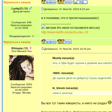
Вернуться к началу
Lucky13
(36)
Добавлено: Чт Фев 04, 2010 6:22 pm
Дред-ветеран
и я понимаю, что я пролетааааааааю(с)
_________________
Сообщения: 946
Зарегистрирован:
метрик 4го июня остановился мол,ну)
12.02.2009
http://www.lastfm.ru/user/Lucky--13
Предупреждения : 3
Вернуться к началу
Ethiopia
(38)
Добавлено: Чт Фев 04, 2010 10:25 pm
God Blessed You
Mumla писал(а):
Ага, а Эфи будет оценки в дневник выставлять
-NikS- писал(а):
До оценок дело не дойдет))) Сразу родителей
Сообщения: 8302
Зарегистрирован:
In_bloom писал(а):
19.09.2005
Откуда: Москва
нене в зачетки)
Вы все тут такие юмористы, и никто не угадал