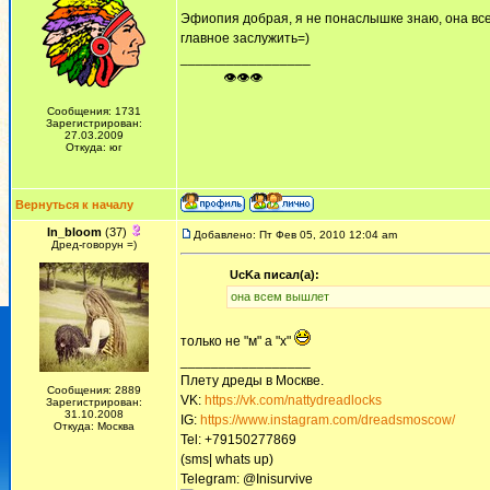
Эфиопия добрая, я не понаслышке знаю, она в
главное заслужить=)
_________________
ᅠ ᅠ ᅠ👁👁👁
Сообщения: 1731
Зарегистрирован:
27.03.2009
Откуда: юг
Вернуться к началу
In_bloom
(37)
Добавлено: Пт Фев 05, 2010 12:04 am
Дред-говорун =)
UcKa писал(а):
она всем вышлет
только не "м" а "х"
_________________
Плету дреды в Москве.
Сообщения: 2889
VK:
https://vk.com/nattydreadlocks
Зарегистрирован:
31.10.2008
IG:
https://www.instagram.com/dreadsmoscow/
Откуда: Москва
Tel: +79150277869
(sms| whats up)
Telegram: @Inisurvive