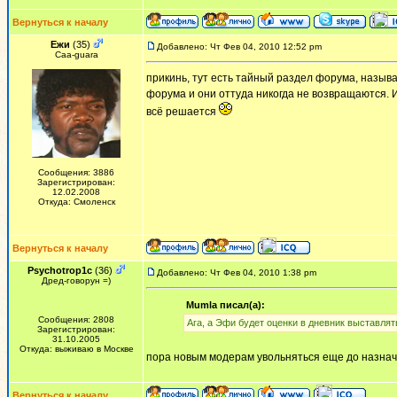
Вернуться к началу
Ежи
(35)
Добавлено: Чт Фев 04, 2010 12:52 pm
Сaa-guara
прикинь, тут есть тайный раздел форума, назы
форума и они оттуда никогда не возвращаются. 
всё решается
Сообщения: 3886
Зарегистрирован:
12.02.2008
Откуда: Смоленск
Вернуться к началу
Psychotrop1c
(36)
Добавлено: Чт Фев 04, 2010 1:38 pm
Дред-говорун =)
Mumla писал(а):
Сообщения: 2808
Ага, а Эфи будет оценки в дневник выставлять
Зарегистрирован:
31.10.2005
Откуда: выживаю в Москве
пора новым модерам увольняться еще до назнач
Вернуться к началу