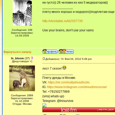
не густо)) 26 человек из них 5 модераторов))
_________________
плету много хорошо и недорого))подплетаю еще
http://vkontakte.ru/id2307730
Сообщения: 199
Use your brains, don't use your vains
Зарегистрирован:
14.09.2009
Вернуться к началу
In_bloom
(37)
Добавлено: Чт Фев 04, 2010 5:48 pm
Дред-говорун =)
лост 7 сезон!
_________________
Плету дреды в Москве.
VK:
https://vk.com/nattydreadlocks
IG:
https://www.instagram.com/dreadsmoscow/
Tel: +79150277869
Сообщения: 2889
(sms| whats up)
Зарегистрирован:
Telegram: @Inisurvive
31.10.2008
Откуда: Москва