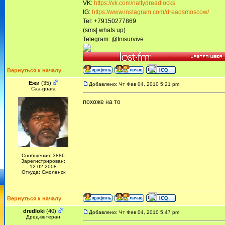
VK:
https://vk.com/nattydreadlocks
IG:
https://www.instagram.com/dreadsmoscow/
Tel: +79150277869
(sms| whats up)
Telegram: @Inisurvive
Вернуться к началу
Ежи
(35)
Добавлено: Чт Фев 04, 2010 5:21 pm
Сaa-guara
похоже на то
Сообщения: 3886
Зарегистрирован:
12.02.2008
Откуда: Смоленск
Вернуться к началу
dredloki
(40)
Добавлено: Чт Фев 04, 2010 5:47 pm
Дред-ветеран