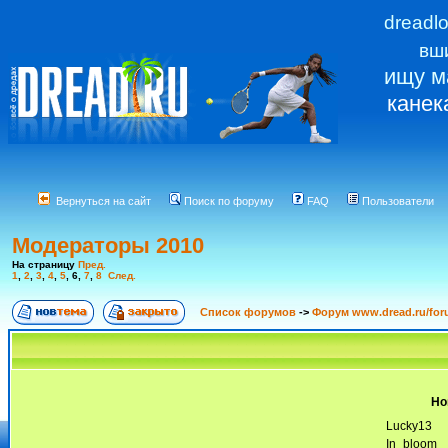
dreadl
вш
ищу м
канек
Вернуться на сайт
Поиск по форуму
FAQ
Пользователи
Модераторы 2010
На страницу
Пред.
1
,
2
,
3
,
4
,
5
,
6
,
7
,
8
След.
Список форумов
->
Форум www.dread.ru/fo
Но
Lucky13
In_bloom