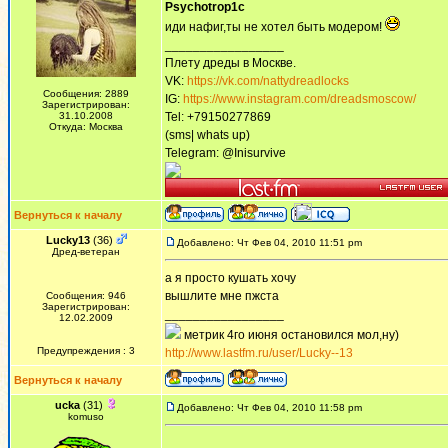
Psychotrop1c
иди нафиг,ты не хотел быть модером!
_________________
Плету дреды в Москве.
VK:
https://vk.com/nattydreadlocks
Сообщения: 2889
IG:
https://www.instagram.com/dreadsmoscow/
Зарегистрирован:
31.10.2008
Tel: +79150277869
Откуда: Москва
(sms| whats up)
Telegram: @Inisurvive
Вернуться к началу
Lucky13
(36)
Добавлено: Чт Фев 04, 2010 11:51 pm
Дред-ветеран
а я просто кушать хочу
вышлите мне пжста
Сообщения: 946
Зарегистрирован:
_________________
12.02.2009
метрик 4го июня остановился мол,ну)
Предупреждения : 3
http://www.lastfm.ru/user/Lucky--13
Вернуться к началу
ucka
(31)
Добавлено: Чт Фев 04, 2010 11:58 pm
komuso