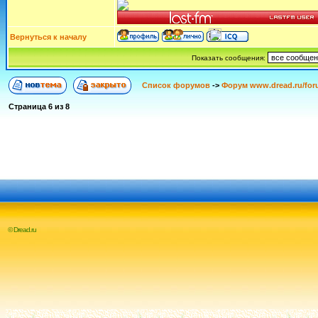
Вернуться к началу
Показать сообщения:
Список форумов
->
Форум www.dread.ru/fo
Страница
6
из
8
© Dread.ru