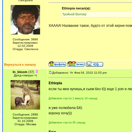
Сaa-guara
Ethiopia писал(а):
Тройной Воппер
ХАААА! Название такое, будто от этой херни пом
Сообщения: 3886
Зарегистрирован:
12.02.2008
Откуда: Смоленск
Вернуться к началу
In_bloom
(37)
Добавлено: Чт Фев 04, 2010 11:03 pm
Дред-говорун =)
Ethiopia
если ты мне купишь,я сьем без б)) еще 1 рэп и 
Добавлено спустя 1 минуту 14 секунд:
я уже полюбила БК)
корону хочу)))
Сообщения: 2889
Зарегистрирован:
31.10.2008
Добавлено спустя 45 секунд:
Откуда: Москва