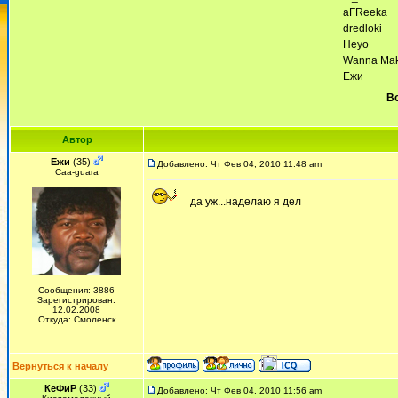
aFReeka
dredloki
Heyo
Wanna Ma
Ежи
Вс
Автор
Ежи
(35)
Добавлено: Чт Фев 04, 2010 11:48 am
Сaa-guara
да уж...наделаю я дел
Сообщения: 3886
Зарегистрирован:
12.02.2008
Откуда: Смоленск
Вернуться к началу
КеФиР
(33)
Добавлено: Чт Фев 04, 2010 11:56 am