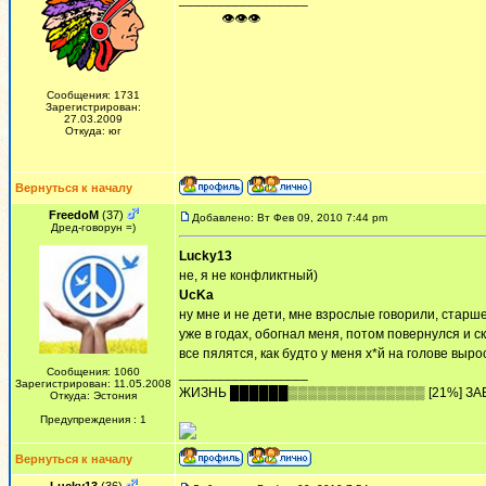
ᅠ ᅠ ᅠ👁👁👁
Сообщения: 1731
Зарегистрирован:
27.03.2009
Откуда: юг
Вернуться к началу
FreedoM
(37)
Добавлено: Вт Фев 09, 2010 7:44 pm
Дред-говорун =)
Lucky13
не, я не конфликтный)
UcKa
ну мне и не дети, мне взрослые говорили, старше
уже в годах, обогнал меня, потом повернулся и 
все пялятся, как будто у меня х*й на голове вырос
Сообщения: 1060
_________________
Зарегистрирован: 11.05.2008
ЖИЗHЬ ██████▒▒▒▒▒▒▒▒▒▒▒▒▒▒ [21%] ЗА
Откуда: Эстония
Предупреждения : 1
Вернуться к началу