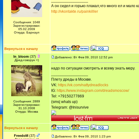
_________________
А он сидел и горько плакал,что много ел и мало ка
http://vkontakte.ru/painkilller
Сообщения: 1048
Зарегистрирован:
05.02.2009
Откуда: Барнаул
Вернуться к началу
In_bloom
(37)
Добавлено: Вт Фев 09, 2010 12:52 pm
Дред-говорун =)
надо по ситуации смотреть и всему знать меру.
_________________
Плету дреды в Москве.
VK:
https://vk.com/nattydreadlocks
IG:
https://www.instagram.com/dreadsmoscow/
Tel: +79150277869
Сообщения: 2889
(sms| whats up)
Зарегистрирован:
Telegram: @Inisurvive
31.10.2008
Откуда: Москва
Вернуться к началу
FreedoM
(37)
Добавлено: Вт Фев 09, 2010 1:23 pm