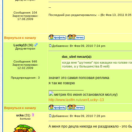
--
Сообщения: 104
Последний раз редактировалось: -- (Вс Фев 13, 2011 8:35
Зарегистрирован:
17.08.2009
Вернуться к началу
Lucky13
(36)
Добавлено: Вт Фев 09, 2010 7:24 pm
Дред-ветеран
das_ubel писал(а):
Сообщения: 946
когда мне "шутники" про какашки на голове го
Зарегистрирован:
голове, а у большинства В ней)
12.02.2009
значит это самая попсовая реплика
Предупреждения : 3
я так же говорю
_________________
метрик 4го июня остановился мол,ну)
http://www.lastfm.ru/user/Lucky--13
Вернуться к началу
ucka
(31)
Добавлено: Вт Фев 09, 2010 7:28 pm
komuso
А меня про децла никогда не раздражало - это б
_________________