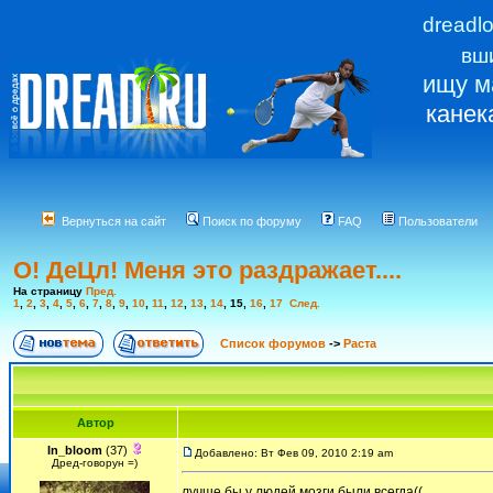
dreadl
вш
ищу м
канек
Вернуться на сайт
Поиск по форуму
FAQ
Пользователи
О! ДеЦл! Меня это раздражает....
На страницу
Пред.
1
,
2
,
3
,
4
,
5
,
6
,
7
,
8
,
9
,
10
,
11
,
12
,
13
,
14
,
15
,
16
,
17
След.
Список форумов
->
Раста
Автор
In_bloom
(37)
Добавлено: Вт Фев 09, 2010 2:19 am
Дред-говорун =)
лучше бы у людей мозги были всегда((