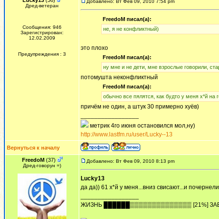
Lucky13
(36)
Добавлено: Вт Фев 09, 2010 7:54 pm
Дред-ветеран
FreedoM писал(а):
Сообщения: 946
не, я не конфликтный)
Зарегистрирован:
12.02.2009
это плохо
Предупреждения : 3
FreedoM писал(а):
ну мне и не дети, мне взрослые говорили, ста
потомушта неконфликтный
FreedoM писал(а):
обычно все пялятся, как будто у меня х*й на 
причём не один, а штук 30 примерно хуёв)
_________________
метрик 4го июня остановился мол,ну)
http://www.lastfm.ru/user/Lucky--13
Вернуться к началу
FreedoM
(37)
Добавлено: Вт Фев 09, 2010 8:13 pm
Дред-говорун =)
Lucky13
да да)) 61 х*й у меня...вниз свисают...и почернели))
_________________
ЖИЗHЬ ██████▒▒▒▒▒▒▒▒▒▒▒▒▒▒ [21%] ЗА