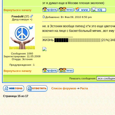
эт я думал еще в Москве плохая экология)
Вернуться к началу
FreedoM
(37)
Добавлено: Вт Фев 09, 2010 8:50 pm
Дред-говорун =)
не. в Эстонии вообще пипец) х*и это еще цветочки
вскочил на лице с баскетбольный мячик...вот ем
_________________
ЖИЗHЬ ██████▒▒▒▒▒▒▒▒▒▒▒▒▒▒ [21%] ЗА
Сообщения: 1060
Зарегистрирован: 11.05.2008
Откуда: Эстония
Предупреждения : 1
Вернуться к началу
Показать сообщения:
Список форумов
->
Раста
Страница
15
из
17