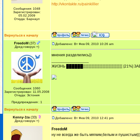
http://vkontakte.ru/painkilller
Сообщения: 1048
Зарегистрирован:
05.02.2009
Откуда: Барнаул
Вернуться к началу
FreedoM
(37)
Добавлено: Вт Фев 09, 2010 10:26 am
Дред-говорун =)
мнения разделились))
_________________
ЖИЗHЬ ██████▒▒▒▒▒▒▒▒▒▒▒▒▒▒ [21%] ЗА
Сообщения: 1060
Зарегистрирован: 11.05.2008
Откуда: Эстония
Предупреждения : 1
Вернуться к началу
Kenny-1ta
(33)
Добавлено: Вт Фев 09, 2010 12:41 pm
Дред-говорун =)
FreedoM
ну не всегда же быть мягким,белым и пушистым))