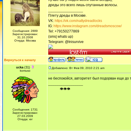
дреды это всего лишь спутанные волосы.
_________________
Плету дреды в Москве.
VK:
https://vk.com/nattydreadlocks
IG:
https://www.instagram.com/dreadsmoscow/
Сообщения: 2889
Tel: +79150277869
Зарегистрирован:
(sms| whats up)
31.10.2008
Откуда: Москва
Telegram: @Inisurvive
Вернуться к началу
ucka
(31)
Добавлено: Вт Фев 09, 2010 2:21 am
komuso
не беспокойся, авторитет был подорван еще до 
_________________
ᅠ ᅠ ᅠ👁👁👁
Сообщения: 1731
Зарегистрирован:
27.03.2009
Откуда: юг