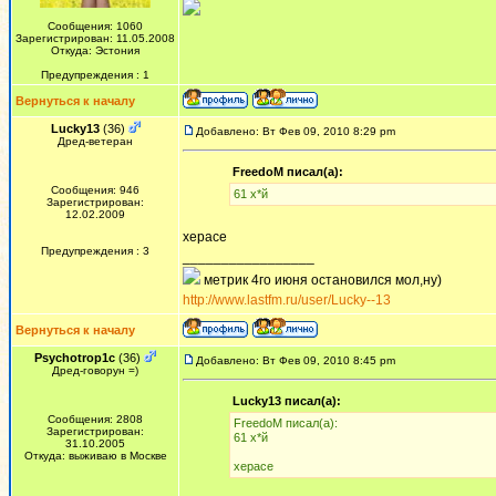
Сообщения: 1060
Зарегистрирован: 11.05.2008
Откуда: Эстония
Предупреждения : 1
Вернуться к началу
Lucky13
(36)
Добавлено: Вт Фев 09, 2010 8:29 pm
Дред-ветеран
FreedoM писал(а):
Сообщения: 946
61 х*й
Зарегистрирован:
12.02.2009
херасе
Предупреждения : 3
_________________
метрик 4го июня остановился мол,ну)
http://www.lastfm.ru/user/Lucky--13
Вернуться к началу
Psychotrop1c
(36)
Добавлено: Вт Фев 09, 2010 8:45 pm
Дред-говорун =)
Lucky13 писал(а):
Сообщения: 2808
FreedoM писал(а):
Зарегистрирован:
61 х*й
31.10.2005
Откуда: выживаю в Москве
херасе