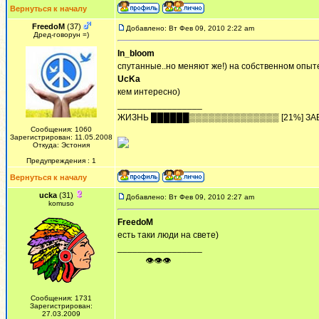
Вернуться к началу
FreedoM
(37)
Добавлено: Вт Фев 09, 2010 2:22 am
Дред-говорун =)
In_bloom
спутанные..но меняют же!) на собственном опыте
UcKa
кем интересно)
_________________
ЖИЗHЬ ██████▒▒▒▒▒▒▒▒▒▒▒▒▒▒ [21%] ЗА
Сообщения: 1060
Зарегистрирован: 11.05.2008
Откуда: Эстония
Предупреждения : 1
Вернуться к началу
ucka
(31)
Добавлено: Вт Фев 09, 2010 2:27 am
komuso
FreedoM
есть таки люди на свете)
_________________
ᅠ ᅠ ᅠ👁👁👁
Сообщения: 1731
Зарегистрирован:
27.03.2009