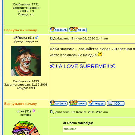
Сообщения: 1731
Зарегистрирован:
27.03.2009
Откуда: юг
Вернуться к началу
aFReeka
(91)
Добавлено: Вт Фев 09, 2010 2:44 am
Дред-говорун =)
UcKa
знакомо.... зазнайства любая интересная пр
часто к сожалению не одна
_________________
ॐ!!!A LOVE SUPREME!!!ॐ
Сообщения: 1433
Зарегистрирован: 11.12.2008
Откуда: свет
Вернуться к началу
ucka
(31)
Добавлено: Вт Фев 09, 2010 2:45 am
komuso
aFReeka писал(а):
знакомо