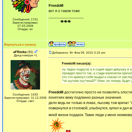
FreedoM
вот я о таком тоже
_________________
Сообщения: 1731
ᅠ ᅠ ᅠ👁👁👁
Зарегистрирован:
27.03.2009
Откуда: юг
Вернуться к началу
aFReeka
(91)
Добавлено: Вт Фев 09, 2010 3:16 am
Дред-говорун =)
FreedoM писал(а):
ну ладно подруга) а я седня ждал девушку в ш
прождал просто так, а сзади малолетки кричат
кто это крикнул себя выдал и сказал от расте
"чё шутник оху*нный?" блин..он теперь будет
FreedoM
достаточно просто не позволять злости п
Сообщения: 1433
понятиях вижу подлинно разные значения.
Зарегистрирован: 11.12.2008
Откуда: свет
дело ведь не только в локах, лысому тож кричат "
повернулся в столовой, улыбнулся, купил и дал 
моей жизни подарок. Такие люди у меня неимове