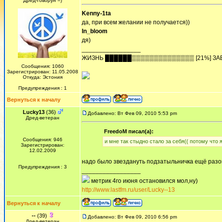
Дред-говорун =)
Kenny-1ta
да, при всем желании не получается))
In_bloom
дя)
_________________
ЖИЗHЬ ██████▒▒▒▒▒▒▒▒▒▒▒▒▒▒ [21%] ЗА
Сообщения: 1060
Зарегистрирован: 11.05.2008
Откуда: Эстония
Предупреждения : 1
Вернуться к началу
Lucky13
(36)
Добавлено: Вт Фев 09, 2010 5:53 pm
Дред-ветеран
FreedoM писал(а):
Сообщения: 946
и мне так стыдно стало за себя(( потому что 
Зарегистрирован:
12.02.2009
надо было звездануть подзатыльничка ещё раз
Предупреждения : 3
_________________
метрик 4го июня остановился мол,ну)
http://www.lastfm.ru/user/Lucky--13
Вернуться к началу
--
(39)
Добавлено: Вт Фев 09, 2010 6:56 pm
Дред-ветеран