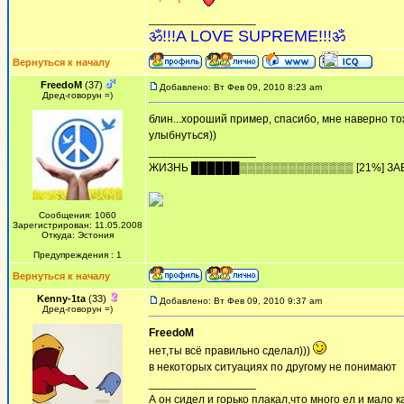
_________________
ॐ!!!A LOVE SUPREME!!!ॐ
Вернуться к началу
FreedoM
(37)
Добавлено: Вт Фев 09, 2010 8:23 am
Дред-говорун =)
блин...хороший пример, спасибо, мне наверно тоже
улыбнуться))
_________________
ЖИЗHЬ ██████▒▒▒▒▒▒▒▒▒▒▒▒▒▒ [21%] ЗА
Сообщения: 1060
Зарегистрирован: 11.05.2008
Откуда: Эстония
Предупреждения : 1
Вернуться к началу
Kenny-1ta
(33)
Добавлено: Вт Фев 09, 2010 9:37 am
Дред-говорун =)
FreedoM
нет,ты всё правильно сделал)))
в некоторых ситуациях по другому не понимают
_________________
А он сидел и горько плакал,что много ел и мало ка