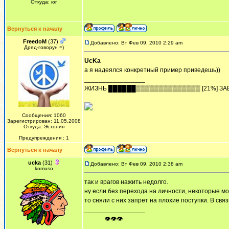
Откуда: юг
Вернуться к началу
FreedoM
(37)
Добавлено: Вт Фев 09, 2010 2:29 am
Дред-говорун =)
UcKa
а я надеялся конкретный пример приведешь))
_________________
ЖИЗHЬ ██████▒▒▒▒▒▒▒▒▒▒▒▒▒▒ [21%] ЗА
Сообщения: 1060
Зарегистрирован: 11.05.2008
Откуда: Эстония
Предупреждения : 1
Вернуться к началу
ucka
(31)
Добавлено: Вт Фев 09, 2010 2:38 am
komuso
так и врагов нажить недолго.
ну если без перехода на личности, некоторые м
то сняли с них запрет на плохие поступки. В свя
_________________
ᅠ ᅠ ᅠ👁👁👁