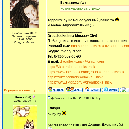
Вилка писал(а):
но она удобная зато, имхо
Торрентс.ру не менее удобный, ваще-то
И более информативный )))
_________________
Сообщения: 8302
Dreadlocks inna Moscow Сity!
Зарегистрирован:
19.09.2005
Любая длина, вплетение канекалона, коррекция,
Откуда: Москва
Рабочий ЖЖ:
http://dreadlocks-msk.livejournal.com
Skype:
imighty.iration
Tel:
8-926-559-63-90
E-mail:
dreadlocks.msk@gmail.com
https://vk.com/dreadlocks_msk
https://www.facebook.com/groups/dreadlocksmsk
https://twitter.com/dreadlocks__msk
https://www.tiktok.com/@dreadlocks_msk/
Вернуться к началу
Вилка
(36)
Добавлено: Сб Фев 20, 2010 6:05 pm
Дред-говорун =)
Ethiopia
бу-бу-бу
_________________
Как ни визжи- не выйдет Джанис Джоплин.. (с)