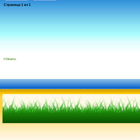
Страница
1
из
1
© Dread.ru