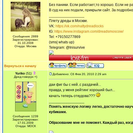
Без паники. Если работает,то хорошо. Если не р
В суд на них подали, прикрыли сайт. За подробно
_________________
Плету дреды в Москве.
VK:
https://vk.com/nattydreadlocks
IG:
https://www.instagram.com/dreadsmoscow/
Сообщения: 2889
Tel: +79150277869
Зарегистрирован:
(sms| whats up)
31.10.2008
Откуда: Москва
Telegram: @Inisurvive
Вернуться к началу
Yuriko
(51)
Добавлено: Сб Фев 20, 2010 2:29 am
Дред-говорун =)
даи фиг бы с ней..с раздачей...
правда, у меня рейтинг хороший был...
качать теперь откудова???
_________________
Понять женскую логику легко, достаточно науч
кубиками.
Сообщения: 1239
Зарегистрирован:
Образование мне не поможет. Каждый раз, когд
17.01.2009
Откуда: МОСК