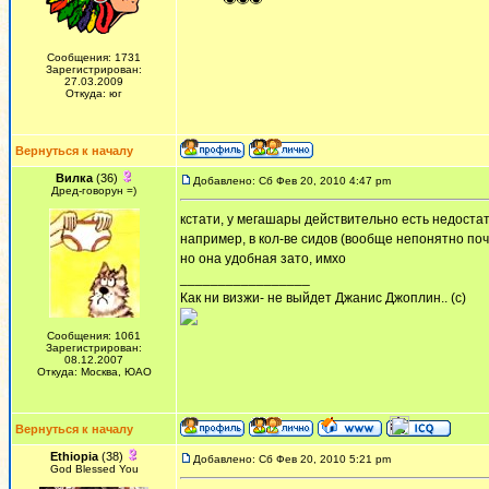
ᅠ ᅠ ᅠ👁👁👁
Сообщения: 1731
Зарегистрирован:
27.03.2009
Откуда: юг
Вернуться к началу
Вилка
(36)
Добавлено: Сб Фев 20, 2010 4:47 pm
Дред-говорун =)
кстати, у мегашары действительно есть недоста
например, в кол-ве сидов (вообще непонятно поч
но она удобная зато, имхо
_________________
Как ни визжи- не выйдет Джанис Джоплин.. (с)
Сообщения: 1061
Зарегистрирован:
08.12.2007
Откуда: Москва, ЮАО
Вернуться к началу
Ethiopia
(38)
Добавлено: Сб Фев 20, 2010 5:21 pm
God Blessed You