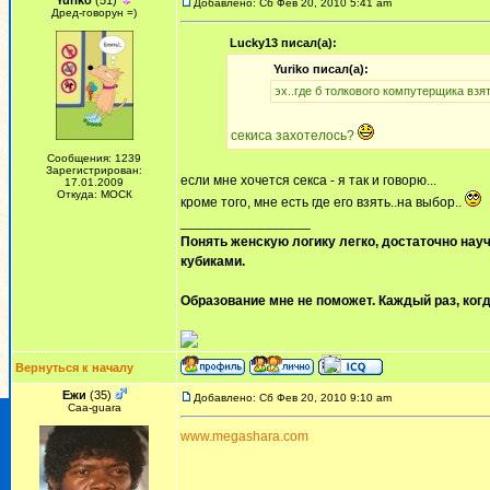
Yuriko
(51)
Добавлено: Сб Фев 20, 2010 5:41 am
Дред-говорун =)
Lucky13 писал(а):
Yuriko писал(а):
эх..где б толкового компутерщика взять
секиса захотелось?
Сообщения: 1239
Зарегистрирован:
если мне хочется секса - я так и говорю...
17.01.2009
Откуда: МОСК
кроме того, мне есть где его взять..на выбор..
_________________
Понять женскую логику легко, достаточно науч
кубиками.
Образование мне не поможет. Каждый раз, когд
Вернуться к началу
Ежи
(35)
Добавлено: Сб Фев 20, 2010 9:10 am
Сaa-guara
www.megashara.com