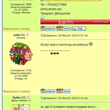
IG:
https://www.instagram.com/dreadsmoscow/
Сообщения: 2889
Tel: +79150277869
Зарегистрирован:
(sms| whats up)
31.10.2008
Откуда: Москва
Telegram: @Inisurvive
Вернуться к началу
ucka
(31)
Добавлено: Сб Фев 20, 2010 2:57 am
komuso
Ну вот мне и зачтетца на небесах
_________________
ᅠ ᅠ ᅠ👁👁👁
Сообщения: 1731
Зарегистрирован:
27.03.2009
Откуда: юг
Вернуться к началу
Yuriko
(51)
Добавлено: Сб Фев 20, 2010 3:11 am
Дред-говорун =)
эх..где б толкового компутерщика взять....