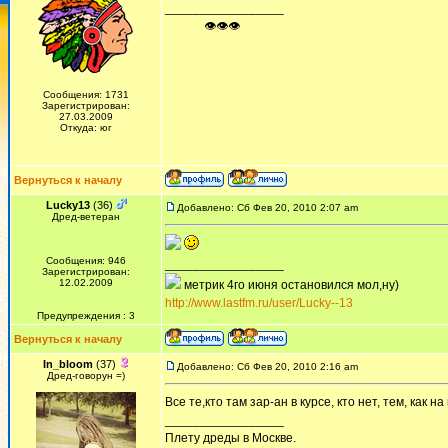
_________________
ᅠ ᅠ ᅠ👁👁👁
Сообщения: 1731
Зарегистрирован:
27.03.2009
Откуда: юг
Вернуться к началу
Lucky13
(36)
Добавлено: Сб Фев 20, 2010 2:07 am
Дред-ветеран
Сообщения: 946
_________________
Зарегистрирован:
12.02.2009
метрик 4го июня остановился мол,ну)
http://www.lastfm.ru/user/Lucky--13
Предупреждения : 3
Вернуться к началу
In_bloom
(37)
Добавлено: Сб Фев 20, 2010 2:16 am
Дред-говорун =)
Все те,кто там зар-ан в курсе, кто нет, тем, как н
_________________
Плету дреды в Москве.