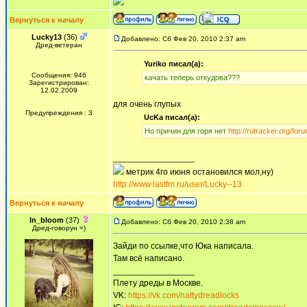
Вернуться к началу
Lucky13
(36)
Добавлено: Сб Фев 20, 2010 2:37 am
Дред-ветеран
Yuriko писал(а):
Сообщения: 946
качать теперь откудова???
Зарегистрирован:
12.02.2009
для очень глупых
Предупреждения : 3
UcKa писал(а):
Но причин для горя нет
http://rutracker.org/for
_________________
метрик 4го июня остановился мол,ну)
http://www.lastfm.ru/user/Lucky--13
Вернуться к началу
In_bloom
(37)
Добавлено: Сб Фев 20, 2010 2:38 am
Дред-говорун =)
Зайди по ссылке,что Юка написала.
Там всё написано.
_________________
Плету дреды в Москве.
VK:
https://vk.com/nattydreadlocks