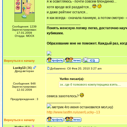
я ж осветляюсь - почти совсем блондинко...
хотя вроде всё раздаётся...
и даже рейтинг остался...
я как всегда - сначала паникую, а потом смотрю -
_________________
Сообщения: 1239
Понять женскую логику легко, достаточно науч
Зарегистрирован:
17.01.2009
кубиками.
Откуда: МОСК
Образование мне не поможет. Каждый раз, когд
Вернуться к началу
Lucky13
(36)
Добавлено: Сб Фев 20, 2010 3:27 am
Дред-ветеран
Yuriko писал(а):
Сообщения: 946
эх..где б толкового компутерщика взять....
Зарегистрирован:
12.02.2009
секиса захотелось?
Предупреждения : 3
_________________
метрик 4го июня остановился мол,ну)
http://www.lastfm.ru/user/Lucky--13
Вернуться к началу