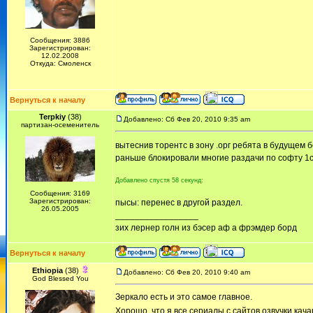
Сообщения: 3886
Зарегистрирован:
12.02.2008
Откуда: Смоленск
Вернуться к началу
Terpkiy
(38)
Добавлено: Сб Фев 20, 2010 9:35 am
партизан-осеменитель
вытеснив торентс в зону .орг ребята в будущем
раньше блокировали многие раздачи по софту 1с 
Добавлено спустя 58 секунд:
Сообщения: 3169
Зарегистрирован:
пысы: перенес в другой раздел.
26.05.2005
_________________
зих лернер голн из бэсер аф а фрэмдер борд
Вернуться к началу
Ethiopia
(38)
Добавлено: Сб Фев 20, 2010 9:40 am
God Blessed You
Зеркало есть и это самое главное.
Хорошо, что я все сериалы с сайтов озвучки кач