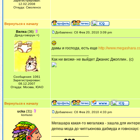
Зарегистрирован:
12.02.2008
Откуда: Смоленск
Вернуться к началу
Вилка
(36)
Добавлено: Сб Фев 20, 2010 3:09 pm
Дред-говорун =)
дамы и господа, есть еще
http://www.megashara.c
_________________
Как ни визжи- не выйдет Джанис Джоплин.. (с)
Сообщения: 1061
Зарегистрирован:
08.12.2007
Откуда: Москва, ЮАО
Вернуться к началу
ucka
(31)
Добавлено: Сб Фев 20, 2010 4:33 pm
komuso
Мегашара какая-то мегалажа - зашла для интерес
депеш мода до чиптьюнова дабмуда и говнохаус с
_________________