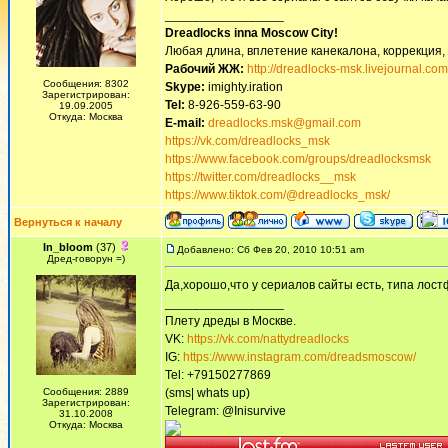
_________________
Dreadlocks inna Moscow Сity!
Любая длина, вплетение канекалона, коррекция,
Рабочий ЖЖ:
http://dreadlocks-msk.livejournal.com
Сообщения: 8302
Skype:
imighty.iration
Зарегистрирован:
Tel:
8-926-559-63-90
19.09.2005
Откуда: Москва
E-mail:
dreadlocks.msk@gmail.com
https://vk.com/dreadlocks_msk
https://www.facebook.com/groups/dreadlocksmsk
https://twitter.com/dreadlocks__msk
https://www.tiktok.com/@dreadlocks_msk/
Вернуться к началу
In_bloom
(37)
Добавлено: Сб Фев 20, 2010 10:51 am
Дред-говорун =)
Да,хорошо,что у сериалов сайты есть, типа лостф
_________________
Плету дреды в Москве.
VK:
https://vk.com/nattydreadlocks
IG:
https://www.instagram.com/dreadsmoscow/
Tel: +79150277869
Сообщения: 2889
(sms| whats up)
Зарегистрирован:
Telegram: @Inisurvive
31.10.2008
Откуда: Москва