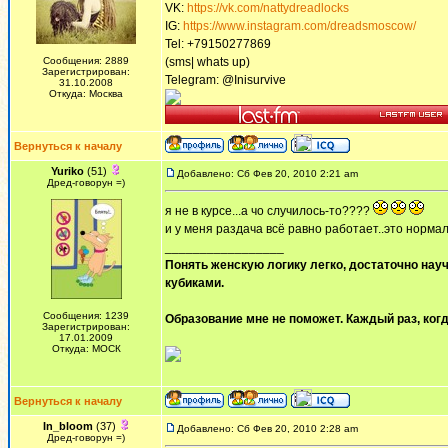
VK:
https://vk.com/nattydreadlocks
IG:
https://www.instagram.com/dreadsmoscow/
Tel: +79150277869
Сообщения: 2889
(sms| whats up)
Зарегистрирован:
Telegram: @Inisurvive
31.10.2008
Откуда: Москва
Вернуться к началу
Yuriko
(51)
Добавлено: Сб Фев 20, 2010 2:21 am
Дред-говорун =)
я не в курсе...а чо случилось-то????
и у меня раздача всё равно работает..это норма
_________________
Понять женскую логику легко, достаточно науч
кубиками.
Сообщения: 1239
Образование мне не поможет. Каждый раз, когд
Зарегистрирован:
17.01.2009
Откуда: МОСК
Вернуться к началу
In_bloom
(37)
Добавлено: Сб Фев 20, 2010 2:28 am
Дред-говорун =)