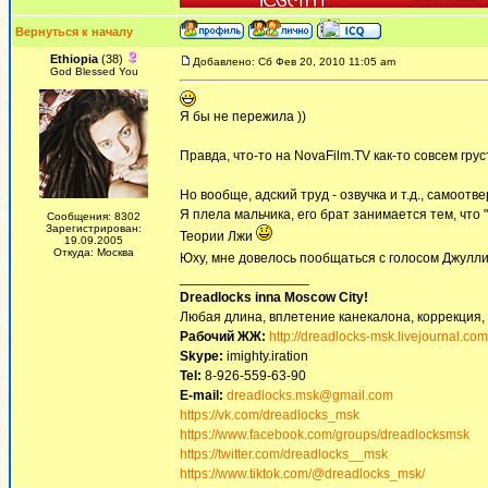
Вернуться к началу
Ethiopia
(38)
Добавлено: Сб Фев 20, 2010 11:05 am
God Blessed You
Я бы не пережила ))
Правда, что-то на NovaFilm.TV как-то совсем гру
Но вообще, адский труд - озвучка и т.д., самоот
Я плела мальчика, его брат занимается тем, что 
Сообщения: 8302
Зарегистрирован:
Теории Лжи
19.09.2005
Откуда: Москва
Юху, мне довелось пообщаться с голосом Джулл
_________________
Dreadlocks inna Moscow Сity!
Любая длина, вплетение канекалона, коррекция,
Рабочий ЖЖ:
http://dreadlocks-msk.livejournal.com
Skype:
imighty.iration
Tel:
8-926-559-63-90
E-mail:
dreadlocks.msk@gmail.com
https://vk.com/dreadlocks_msk
https://www.facebook.com/groups/dreadlocksmsk
https://twitter.com/dreadlocks__msk
https://www.tiktok.com/@dreadlocks_msk/