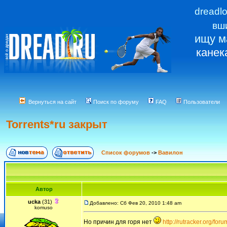
dreadl
вш
ищу м
канек
Вернуться на сайт
Поиск по форуму
FAQ
Пользователи
Torrents*ru закрыт
Список форумов
->
Вавилон
Автор
ucka
(31)
Добавлено: Сб Фев 20, 2010 1:48 am
komuso
Но причин для горя нет
http://rutracker.org/for