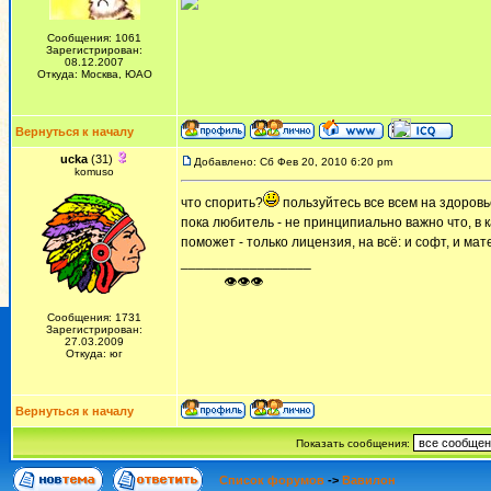
Сообщения: 1061
Зарегистрирован:
08.12.2007
Откуда: Москва, ЮАО
Вернуться к началу
ucka
(31)
Добавлено: Сб Фев 20, 2010 6:20 pm
komuso
что спорить?
пользуйтесь все всем на здоровь
пока любитель - не принципиально важно что, в 
поможет - только лицензия, на всё: и софт, и мат
_________________
ᅠ ᅠ ᅠ👁👁👁
Сообщения: 1731
Зарегистрирован:
27.03.2009
Откуда: юг
Вернуться к началу
Показать сообщения:
Список форумов
->
Вавилон