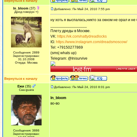
Вернуться к началу
In_bloom
(37)
Добавлено: Пн Май 24, 2010 7:55 pm
Дред-говорун =)
ну хоть я выспалась,никто за окном не орал и не 
_________________
Плету дреды в Москве.
VK:
https://vk.com/nattydreadlocks
IG:
https://www.instagram.com/dreadsmoscow/
Tel: +79150277869
Сообщения: 2889
(sms| whats up)
Зарегистрирован:
Telegram: @Inisurvive
31.10.2008
Откуда: Москва
Вернуться к началу
Ежи
(35)
Добавлено: Пн Май 24, 2010 8:01 pm
Сaa-guara
In_bloom
во-во
Сообщения: 3886
Зарегистрирован: