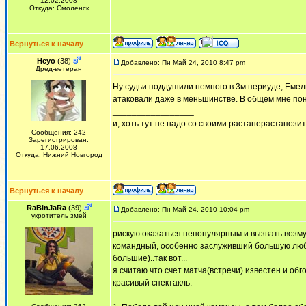
12.02.2008
Откуда: Смоленск
Вернуться к началу
Heyo
(38)
Добавлено: Пн Май 24, 2010 8:47 pm
Дред-ветеран
Ну судьи поддушили немного в 3м периуде, Емел
атаковали даже в меньшинстве. В общем мне пон
_________________
и, хоть тут не надо со своими растанерастапози
Сообщения: 242
Зарегистрирован:
17.06.2008
Откуда: Нижний Новгород
Вернуться к началу
RaBinJaRa
(39)
Добавлено: Пн Май 24, 2010 10:04 pm
укротитель змей
рискую оказаться непопулярным и вызвать возму
командный, особенно заслуживший большую любов
большие)..так вот...
я считаю что счет матча(встречи) известен и обг
красивый спектакль.