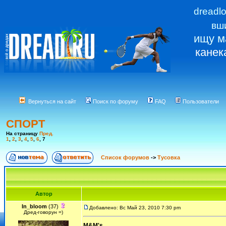
dreadl
вш
ищу м
канек
Вернуться на сайт
Поиск по форуму
FAQ
Пользователи
СПОРТ
На страницу
Пред.
1
,
2
,
3
,
4
,
5
,
6
,
7
Список форумов
->
Тусовка
Автор
In_bloom
(37)
Добавлено: Вс Май 23, 2010 7:30 pm
Дред-говорун =)
M&M's