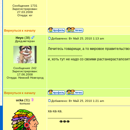
Сообщения: 1731
Зарегистрирован:
27.03.2009
Откуда: юг
Вернуться к началу
Heyo
(38)
Добавлено: Вт Май 25, 2010 1:13 am
Дред-ветеран
Лечитесь товарищи, а то мировое правительство 
_________________
и, хоть тут не надо со своими растанерастапози
Сообщения: 242
Зарегистрирован:
17.06.2008
Откуда: Нижний Новгород
Вернуться к началу
ucka
(31)
Добавлено: Вт Май 25, 2010 1:21 am
komuso
ха-ха-ха.
_________________
ᅠ ᅠ ᅠ👁👁👁