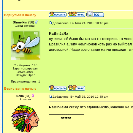
Вернуться к началу
Shmelkin
(36)
Добавлено: Пн Май 24, 2010 10:43 pm
Дред-ветеран
RaBinJaRa
ну если всё было бы так как ты говоришь то мн
Бразилия а Лигу Чемпионов хоть раз но выйграл 
договорной. Чаще всего такие матчи проходят в 
Сообщения: 146
Зарегистрирован:
29.04.2008
Откуда: Орёл
Предупреждения : 1
Вернуться к началу
ucka
(31)
Добавлено: Вт Май 25, 2010 12:45 am
komuso
RaBinJaRa
скажу, что единомыслю, конечно же, 
_________________
ᅠ ᅠ ᅠ👁👁👁