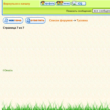
Вернуться к началу
Показать сообщения:
Список форумов
->
Тусовка
Страница
7
из
7
© Dread.ru