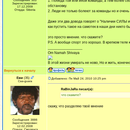
Сообщения: 363
1. Победа той или иной команды, а тем более с
Зарегистрирован:
обстановку.
17.12.2009
Откуда: Siberia
2. Люди не только болеют за команды но и очень
Даже эти два довода говорят о "Наличии СИЛЫ и 
как пустить такое на самотек в наши дни никто бы
это просто мнение. что скажите?
P.S. А вообще спорт это хорошо. В крепком теле 
_________________
Om Namah Shivaya
В этой жизни умирать не ново, Но и жить, конечно
Вернуться к началу
Ежи
(35)
Добавлено: Пн Май 24, 2010 10:25 pm
Сaa-guara
RaBinJaRa писал(а):
что скажите?
скажу, что разделяю твоё мнение
Сообщения: 3886
Зарегистрирован:
12.02.2008
Откуда: Смоленск