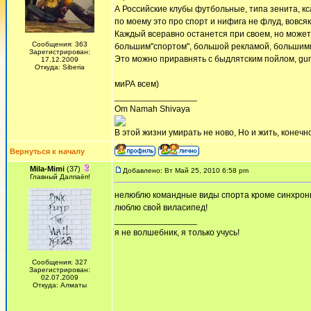
А Российские клубы футбольные, типа зенита, кс
по моему это про спорт и нифига не флуд, вовся
Каждый всеравно останется при своем, но может 
Сообщения: 363
большим"спортом", большой рекламой, большим
Зарегистрирован:
Это можно приравнять с быдлятским пойлом, gunЖ
17.12.2009
Откуда: Siberia
миРА всем)
_________________
Om Namah Shivaya
В этой жизни умирать не ново, Но и жить, конечно
Вернуться к началу
Mila-Mimi
(37)
Добавлено: Вт Май 25, 2010 6:58 pm
Главный Далпаёп!
нелюблю командные виды спорта кроме синхронног
люблю свой виласипед!
_________________
я не волшебник, я только учусь!
Сообщения: 327
Зарегистрирован:
02.07.2009
Откуда: Алматы