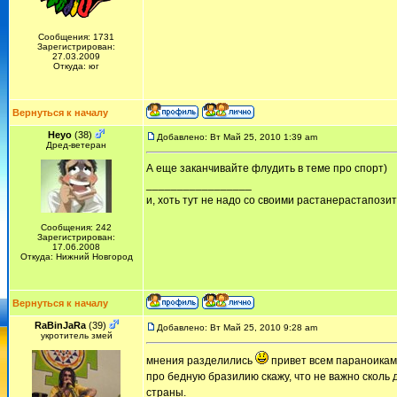
Сообщения: 1731
Зарегистрирован:
27.03.2009
Откуда: юг
Вернуться к началу
Heyo
(38)
Добавлено: Вт Май 25, 2010 1:39 am
Дред-ветеран
А еще заканчивайте флудить в теме про спорт)
_________________
и, хоть тут не надо со своими растанерастапози
Сообщения: 242
Зарегистрирован:
17.06.2008
Откуда: Нижний Новгород
Вернуться к началу
RaBinJaRa
(39)
Добавлено: Вт Май 25, 2010 9:28 am
укротитель змей
мнения разделились
привет всем параноикам, 
про бедную бразилию скажу, что не важно сколь 
страны.