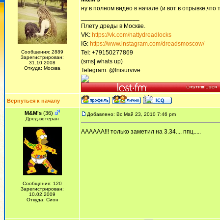
ну в полном видео в начале (и вот в отрывке,что т
_________________
Плету дреды в Москве.
VK:
https://vk.com/nattydreadlocks
IG:
https://www.instagram.com/dreadsmoscow/
Сообщения: 2889
Tel: +79150277869
Зарегистрирован:
(sms| whats up)
31.10.2008
Откуда: Москва
Telegram: @Inisurvive
Вернуться к началу
M&M's
(36)
Добавлено: Вс Май 23, 2010 7:46 pm
Дред-ветеран
АААААА!!! только заметил на 3.34.... ппц.....
Сообщения: 120
Зарегистрирован:
10.02.2009
Откуда: Сион