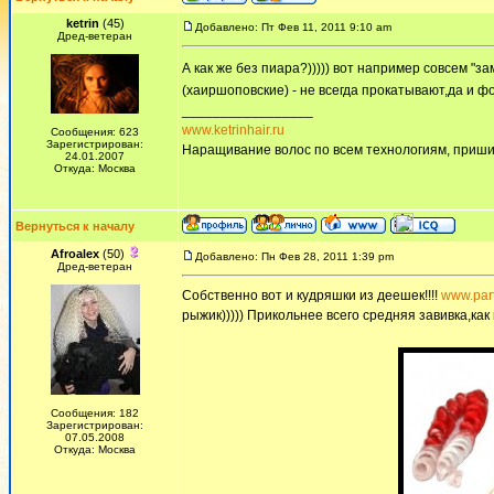
ketrin
(45)
Добавлено: Пт Фев 11, 2011 9:10 am
Дред-ветеран
А как же без пиара?))))) вот например совсем "за
(хаиршоповские) - не всегда прокатывают,да и ф
_________________
www.ketrinhair.ru
Сообщения: 623
Зарегистрирован:
Наращивание волос по всем технологиям, приши
24.01.2007
Откуда: Москва
Вернуться к началу
Afroalex
(50)
Добавлено: Пн Фев 28, 2011 1:39 pm
Дред-ветеран
Собственно вот и кудряшки из деешек!!!!
www.part
рыжик))))) Прикольнее всего средняя завивка,как вс
Сообщения: 182
Зарегистрирован:
07.05.2008
Откуда: Москва