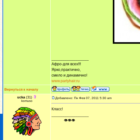
_________________
Афро-для всех!!!
Ярко,практично,
смело и динамично!
www.partyhair.ru
Вернуться к началу
ucka
(31)
Добавлено: Пн Фев 07, 2011 5:30 am
komuso
Класс!
_________________
ᅠ ᅠ ᅠ👁👁👁