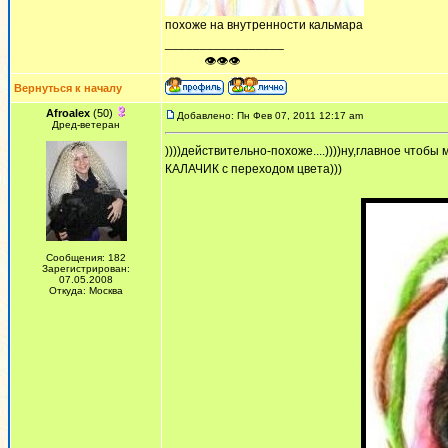
похоже на внутренности кальмара
_________________
ᅠ ᅠ ᅠ👁👁👁
Вернуться к началу
Afroalex
(50)
Добавлено: Пн Фев 07, 2011 12:17 am
Дред-ветеран
))))действительно-похоже....))))ну,главное что
КАЛАЧИК с переходом цвета)))
Сообщения: 182
Зарегистрирован:
07.05.2008
Откуда: Москва