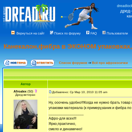
dreadloc
дред
ка
Вернуться на сайт
Поиск по форуму
FAQ
Пользователи
Канекалон,фибра в ЭКОНОМ упаковках,п
Список форумов
->
Всё про афрокосички
Автор
Afroalex
(50)
Добавлено: Ср Мар 10, 2010 11:05 am
Дред-ветеран
Ну, ооочень удобно!!!Когда не нужно брать товар 
упаковки материала (к примеру,каник и фибра п
_________________
Афро-для всех!!!
Ярко,практично,
смело и динамично!