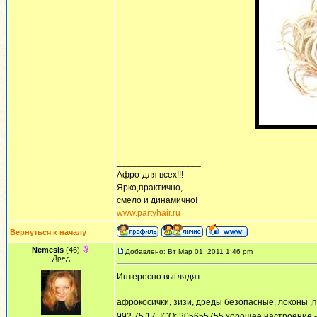
_________________
Афро-для всех!!!
Ярко,практично,
смело и динамично!
www.partyhair.ru
Вернуться к началу
Nemesis
(46)
Добавлено: Вт Мар 01, 2011 1:46 pm
Дред
Интересно выглядят...
_________________
афрокосички, зизи, дреды безопасные, локоны ,пон
992 75 17, ICQ: 305655755 хорошее настроение -