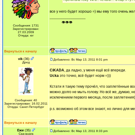
все у него будет хорошо =) мы ему того очень же
_________________
ᅠ ᅠ ᅠ👁👁👁
Сообщения: 1731
Зарегистрирован:
27.03.2009
Откуда: юг
Вернуться к началу
vik
(36)
Добавлено: Вс Мар 13, 2011 8:01 pm
Дред
CiKADA
, да ладно, у меня ещё всё впереди.
Ucka
это точно, всё будет норм =)))
Кстати я такую тему прочёл, что заплетённые 
можно долго не мыть голову. Но всё же, думаю, н
исключением первого месяца, после заплетения
Сообщения: 40
Зарегистрирован: 16.02.2011
Откуда: Санкт-Петербург
p.s. возможно об этом все знают, но лично для
Вернуться к началу
Ежи
(35)
Добавлено: Вс Мар 13, 2011 8:33 pm
Сaa-guara