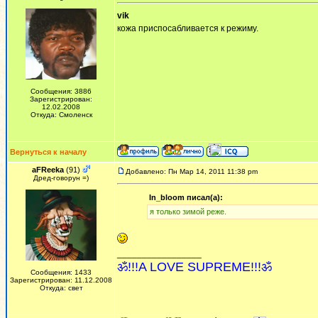
vik
кожа приспосабливается к режиму.
Сообщения: 3886
Зарегистрирован:
12.02.2008
Откуда: Смоленск
Вернуться к началу
aFReeka
(91)
Добавлено: Пн Мар 14, 2011 11:38 pm
Дред-говорун =)
In_bloom писал(а):
я только зимой реже.
_________________
ॐ!!!A LOVE SUPREME!!!ॐ
Сообщения: 1433
Зарегистрирован: 11.12.2008
Откуда: свет