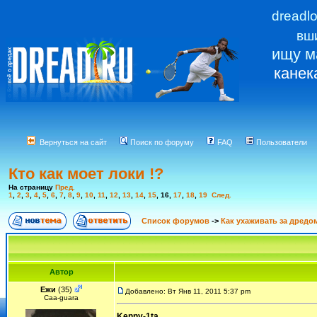
dreadl
вш
ищу м
канек
Вернуться на сайт
Поиск по форуму
FAQ
Пользователи
Кто как моет локи !?
На страницу
Пред.
1
,
2
,
3
,
4
,
5
,
6
,
7
,
8
,
9
,
10
,
11
,
12
,
13
,
14
,
15
,
16
,
17
,
18
,
19
След.
Список форумов
->
Как ухаживать за дредо
Автор
Ежи
(35)
Добавлено: Вт Янв 11, 2011 5:37 pm
Сaa-guara
Kenny-1ta