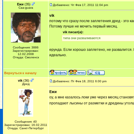
Ежи
(35)
Добавлено: Чт Фев 17, 2011 11:04 pm
Сaa-guara
vik
потому что сразу после заплетения дред - это ка
Потому лучше не мочить первый месяц.
vik писал(а):
типа они разваливаются
Сообщения: 3886
ерунда. Если хорошо заплетено, не развалится. 
Зарегистрирован:
12.02.2008
идеально.
Откуда: Смоленск
Вернуться к началу
vik
(36)
Добавлено: Пт Фев 18, 2011 6:00 pm
Дред
Ежи
оу, а мне казалось локи уже через месяц станов
пропадают лысины от разметки и дредины уто
Сообщения: 40
Зарегистрирован: 16.02.2011
Откуда: Санкт-Петербург