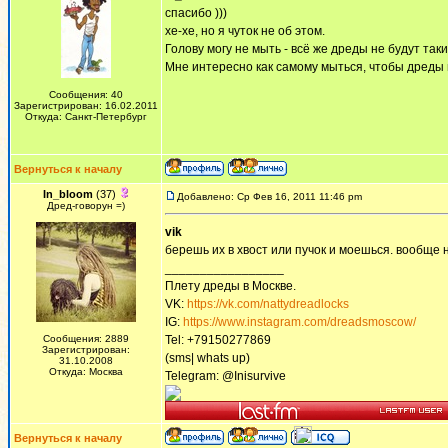
спасибо )))
хе-хе, но я чуток не об этом.
Голову могу не мыть - всё же дреды не будут та
Мне интересно как самому мыться, чтобы дреды н
Сообщения: 40
Зарегистрирован: 16.02.2011
Откуда: Санкт-Петербург
Вернуться к началу
In_bloom
(37)
Добавлено: Ср Фев 16, 2011 11:46 pm
Дред-говорун =)
vik
берешь их в хвост или пучок и моешься. вообще
_________________
Плету дреды в Москве.
VK:
https://vk.com/nattydreadlocks
IG:
https://www.instagram.com/dreadsmoscow/
Сообщения: 2889
Tel: +79150277869
Зарегистрирован:
(sms| whats up)
31.10.2008
Откуда: Москва
Telegram: @Inisurvive
Вернуться к началу