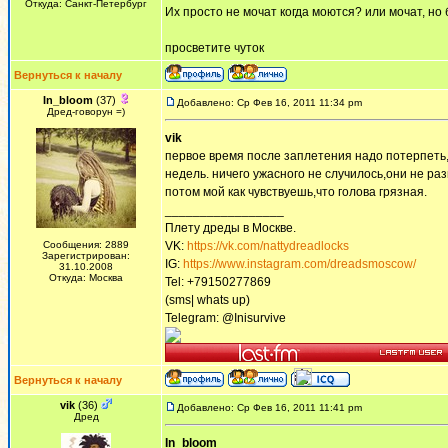
Откуда: Санкт-Петербург
Их просто не мочат когда моются? или мочат, 
просветите чуток
Вернуться к началу
In_bloom
(37)
Добавлено: Ср Фев 16, 2011 11:34 pm
Дред-говорун =)
vik
первое время после заплетения надо потерпеть,
недель. ничего ужасного не случилось,они не ра
потом мой как чувствуешь,что голова грязная.
_________________
Плету дреды в Москве.
Сообщения: 2889
VK:
https://vk.com/nattydreadlocks
Зарегистрирован:
IG:
https://www.instagram.com/dreadsmoscow/
31.10.2008
Откуда: Москва
Tel: +79150277869
(sms| whats up)
Telegram: @Inisurvive
Вернуться к началу
vik
(36)
Добавлено: Ср Фев 16, 2011 11:41 pm
Дред
In_bloom