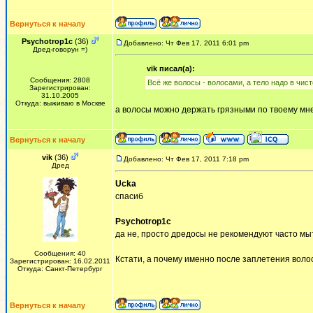
Вернуться к началу
Psychotrop1c
(36)
Добавлено: Чт Фев 17, 2011 6:01 pm
Дред-говорун =)
vik писал(а):
Сообщения: 2808
Всё же волосы - волосами, а тело надо в чис
Зарегистрирован:
31.10.2005
Откуда: выживаю в Москве
а волосы можно держать грязными по твоему м
Вернуться к началу
vik
(36)
Добавлено: Чт Фев 17, 2011 7:18 pm
Дред
Ucka
спасиб
Psychotrop1c
да не, просто дредосы не рекомендуют часто мыт
Сообщения: 40
Кстати, а почему именно после заплетения воло
Зарегистрирован: 16.02.2011
Откуда: Санкт-Петербург
Вернуться к началу