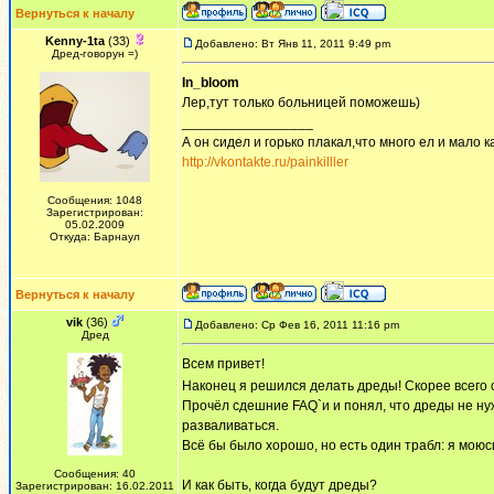
Вернуться к началу
Kenny-1ta
(33)
Добавлено: Вт Янв 11, 2011 9:49 pm
Дред-говорун =)
In_bloom
Лер,тут только больницей поможешь)
_________________
А он сидел и горько плакал,что много ел и мало ка
http://vkontakte.ru/painkilller
Сообщения: 1048
Зарегистрирован:
05.02.2009
Откуда: Барнаул
Вернуться к началу
vik
(36)
Добавлено: Ср Фев 16, 2011 11:16 pm
Дред
Всем привет!
Наконец я решился делать дреды! Скорее всего 
Прочёл сдешние FAQ`и и понял, что дреды не нуж
разваливаться.
Всё бы было хорошо, но есть один трабл: я моюсь
Сообщения: 40
И как быть, когда будут дреды?
Зарегистрирован: 16.02.2011