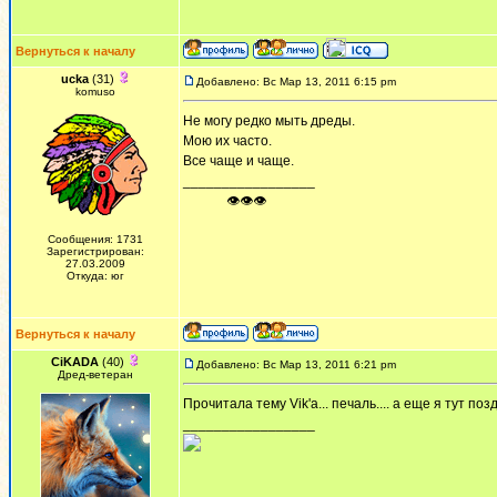
Вернуться к началу
ucka
(31)
Добавлено: Вс Мар 13, 2011 6:15 pm
komuso
Не могу редко мыть дреды.
Мою их часто.
Все чаще и чаще.
_________________
ᅠ ᅠ ᅠ👁👁👁
Сообщения: 1731
Зарегистрирован:
27.03.2009
Откуда: юг
Вернуться к началу
CiKADA
(40)
Добавлено: Вс Мар 13, 2011 6:21 pm
Дред-ветеран
Прочитала тему Vik'a... печаль.... а еще я тут по
_________________