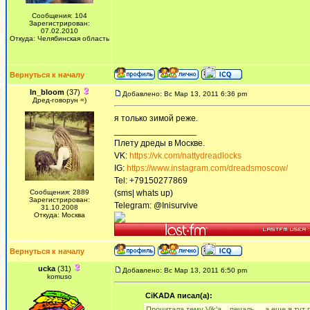
Сообщения: 104
Зарегистрирован:
07.02.2010
Откуда: Челябинская область
Вернуться к началу
In_bloom
(37)
Добавлено: Вс Мар 13, 2011 6:36 pm
Дред-говорун =)
я только зимой реже.
_________________
Плету дреды в Москве.
VK:
https://vk.com/nattydreadlocks
IG:
https://www.instagram.com/dreadsmoscow/
Tel: +79150277869
Сообщения: 2889
(sms| whats up)
Зарегистрирован:
Telegram: @Inisurvive
31.10.2008
Откуда: Москва
Вернуться к началу
ucka
(31)
Добавлено: Вс Мар 13, 2011 6:50 pm
komuso
CiKADA писал(а):
Прочитала тему Vik'a... печаль.... а еще я тут