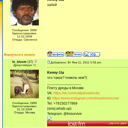
забей
Сообщения: 3886
Зарегистрирован:
12.02.2008
Откуда: Смоленск
Вернуться к началу
In_bloom
(37)
Добавлено: Вт Янв 11, 2011 5:58 pm
Дред-говорун =)
Kenny-1ta
что такое? помочь чем?)
_________________
Плету дреды в Москве.
VK:
https://vk.com/nattydreadlocks
IG:
https://www.instagram.com/dreadsmoscow/
Сообщения: 2889
Tel: +79150277869
Зарегистрирован:
(sms| whats up)
31.10.2008
Откуда: Москва
Telegram: @Inisurvive