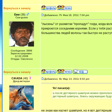
Вернуться к началу
Ежи
(35)
Добавлено: Пт Фев 18, 2011 7:04 pm
Сaa-guara
"лысины" от разметки "пропадут" тогда, когда во
прикроются соседними корнями. Если у тебя раст
большинства людей волосы так быстро не расту
Сообщения: 3886
Зарегистрирован:
12.02.2008
Откуда: Смоленск
Вернуться к началу
CiKADA
(40)
Добавлено: Вс Мар 13, 2011 6:02 pm
Дред-ветеран
Yo! писал(а):
а после дегтярного шампуня можно прополоск
дегтярный шампунь, боюсь окружающие буду
не знаю как насчет шампуня, но я вот дегтярным