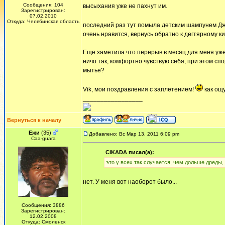
Сообщения: 104
высыхания уже не пахнут им.
Зарегистрирован:
07.02.2010
Откуда: Челябинская область
последний раз тут помыла детским шампунем Джо
очень нравится, вернусь обратно к дегтярному ки
Еще заметила что перерыв в месяц для меня уже
ничо так, комфортно чувствую себя, при этом спо
мытье?
Vik, мои поздравления с заплетением!
как ощ
_________________
Вернуться к началу
Ежи
(35)
Добавлено: Вс Мар 13, 2011 6:09 pm
Сaa-guara
CiKADA писал(а):
это у всех так случается, чем дольше дреды
нет. У меня вот наоборот было...
Сообщения: 3886
Зарегистрирован:
12.02.2008
Откуда: Смоленск