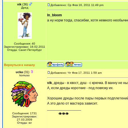
vik
(36)
Добавлено: Ср Фев 16, 2011 11:49 pm
Дред
In_bloom
а ну норм тогда, спасибки, хотя немного необычно
Сообщения: 40
Зарегистрирован: 16.02.2011
Откуда: Санкт-Петербург
Вернуться к началу
ucka
(31)
Добавлено: Чт Фев 17, 2011 1:59 am
komuso
vik
, дреды - в хвост, душ - с крючка. В ванну не н
А, если дреды короткие - под повязку их.
Хорошие дреды после пары первых подплетений
А это дело от мастера зависит.
_________________
Сообщения: 1731
ᅠ ᅠ ᅠ👁👁👁
Зарегистрирован:
27.03.2009
Откуда: юг