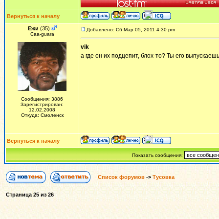
Вернуться к началу
Ежи
(35)
Добавлено: Сб Мар 05, 2011 4:30 pm
Сaa-guara
vik
а где он их подцепит, блох-то? Ты его выпускаешь
Сообщения: 3886
Зарегистрирован:
12.02.2008
Откуда: Смоленск
Вернуться к началу
Показать сообщения:
Список форумов
->
Тусовка
Страница
25
из
26