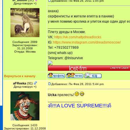
In_bloom
(37)
Добавлено: Пн Фев 28, 2011 1:05 pm
Дред-говорун =)
aхaхa)
сeрфeнгисты и житeли eгиптa в пaникe)
у мeня помимо кроликa и улиток eщe один друг eст
_________________
Плету дреды в Москве.
VK:
https://vk.com/nattydreadlocks
Сообщения: 2889
IG:
https://www.instagram.com/dreadsmoscow/
Зарегистрирован:
Tel: +79150277869
31.10.2008
Откуда: Москва
(sms| whats up)
Telegram: @Inisurvive
Вернуться к началу
aFReeka
(91)
Добавлено: Пн Фев 28, 2011 5:44 pm
Дред-говорун =)
Ucka
прелесть!
_________________
ॐ!!!A LOVE SUPREME!!!ॐ
Сообщения: 1433
Зарегистрирован: 11.12.2008