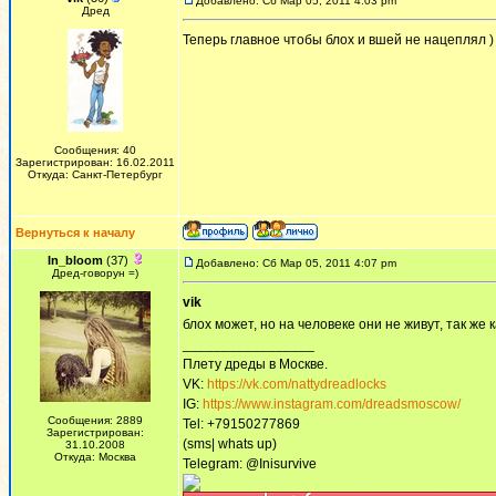
Добавлено: Сб Мар 05, 2011 4:03 pm
Дред
Теперь главное чтобы блох и вшей не нацеплял )
Сообщения: 40
Зарегистрирован: 16.02.2011
Откуда: Санкт-Петербург
Вернуться к началу
In_bloom
(37)
Добавлено: Сб Мар 05, 2011 4:07 pm
Дред-говорун =)
vik
блох может, но на человеке они не живут, так же 
_________________
Плету дреды в Москве.
VK:
https://vk.com/nattydreadlocks
IG:
https://www.instagram.com/dreadsmoscow/
Сообщения: 2889
Tel: +79150277869
Зарегистрирован:
(sms| whats up)
31.10.2008
Откуда: Москва
Telegram: @Inisurvive