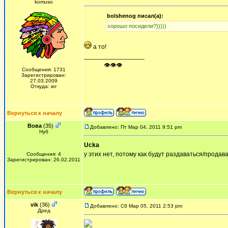
komuso
bolshenog писал(а):
хорошо посидели?)))))
а то!
_________________
ᅠ ᅠ ᅠ👁👁👁
Сообщения: 1731
Зарегистрирован:
27.03.2009
Откуда: юг
Вернуться к началу
Вова
(35)
Добавлено: Пт Мар 04, 2011 9:51 pm
Нуб
Ucka
у этих нет, потому как будут раздаваться/продав
Сообщения: 4
Зарегистрирован: 26.02.2011
Вернуться к началу
vik
(36)
Добавлено: Сб Мар 05, 2011 2:53 pm
Дред