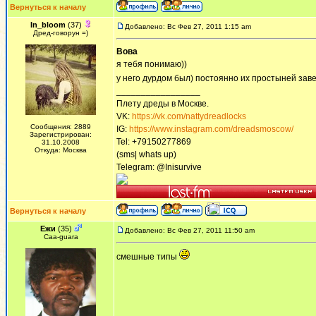
Вернуться к началу
In_bloom
(37)
Добавлено: Вс Фев 27, 2011 1:15 am
Дред-говорун =)
Вова
я тебя понимаю))
у него дурдом был) постоянно их простыней за
_________________
Плету дреды в Москве.
VK:
https://vk.com/nattydreadlocks
Сообщения: 2889
IG:
https://www.instagram.com/dreadsmoscow/
Зарегистрирован:
Tel: +79150277869
31.10.2008
Откуда: Москва
(sms| whats up)
Telegram: @Inisurvive
Вернуться к началу
Ежи
(35)
Добавлено: Вс Фев 27, 2011 11:50 am
Сaa-guara
смешные типы