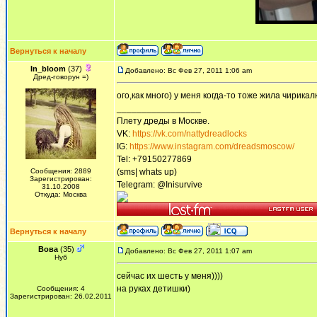
Вернуться к началу
In_bloom
(37)
Добавлено: Вс Фев 27, 2011 1:06 am
Дред-говорун =)
ого,как много) у меня когда-то тоже жила чирикал
_________________
Плету дреды в Москве.
VK:
https://vk.com/nattydreadlocks
IG:
https://www.instagram.com/dreadsmoscow/
Tel: +79150277869
Сообщения: 2889
(sms| whats up)
Зарегистрирован:
Telegram: @Inisurvive
31.10.2008
Откуда: Москва
Вернуться к началу
Вова
(35)
Добавлено: Вс Фев 27, 2011 1:07 am
Нуб
сейчас их шесть у меня))))
на руках детишки)
Сообщения: 4
Зарегистрирован: 26.02.2011