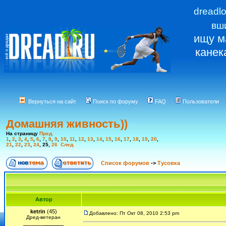
dreadl
вш
ищу м
канек
Вернуться на сайт
Поиск по форуму
FAQ
Пользователи
Домашняя живность))
На страницу
Пред.
1
,
2
,
3
,
4
,
5
,
6
,
7
,
8
,
9
,
10
,
11
,
12
,
13
,
14
,
15
,
16
,
17
,
18
,
19
,
20
,
21
,
22
,
23
,
24
,
25
,
26
След.
Список форумов
->
Тусовка
Автор
ketrin
(45)
Добавлено: Пт Окт 08, 2010 2:53 pm
Дред-ветеран