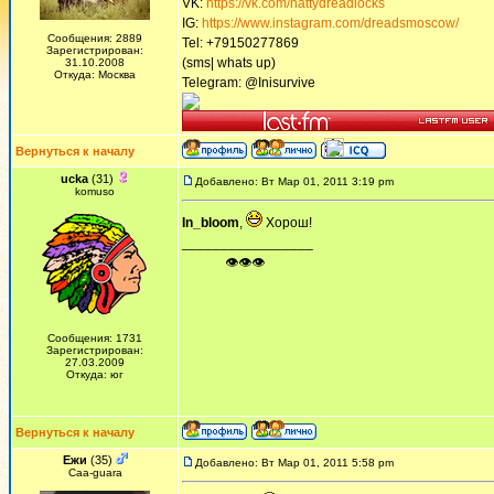
VK:
https://vk.com/nattydreadlocks
IG:
https://www.instagram.com/dreadsmoscow/
Сообщения: 2889
Tel: +79150277869
Зарегистрирован:
(sms| whats up)
31.10.2008
Откуда: Москва
Telegram: @Inisurvive
Вернуться к началу
ucka
(31)
Добавлено: Вт Мар 01, 2011 3:19 pm
komuso
In_bloom
,
Хорош!
_________________
ᅠ ᅠ ᅠ👁👁👁
Сообщения: 1731
Зарегистрирован:
27.03.2009
Откуда: юг
Вернуться к началу
Ежи
(35)
Добавлено: Вт Мар 01, 2011 5:58 pm
Сaa-guara