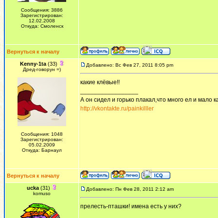
Сообщения: 3886
Зарегистрирован:
12.02.2008
Откуда: Смоленск
Вернуться к началу
Kenny-1ta
(33)
Добавлено: Вс Фев 27, 2011 8:05 pm
Дред-говорун =)
какие клёвые!!
_________________
А он сидел и горько плакал,что много ел и мало ка
http://vkontakte.ru/painkilller
Сообщения: 1048
Зарегистрирован:
05.02.2009
Откуда: Барнаул
Вернуться к началу
ucka
(31)
Добавлено: Пн Фев 28, 2011 2:12 am
komuso
прелесть-пташки! имена есть у них?