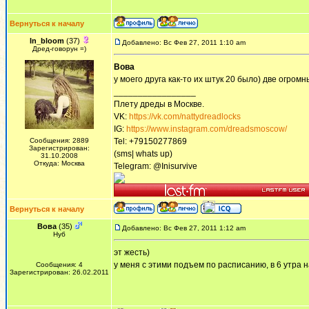
Вернуться к началу
In_bloom
(37)
Добавлено: Вс Фев 27, 2011 1:10 am
Дред-говорун =)
Вова
у моего друга как-то их штук 20 было) две огромн
_________________
Плету дреды в Москве.
VK:
https://vk.com/nattydreadlocks
IG:
https://www.instagram.com/dreadsmoscow/
Сообщения: 2889
Tel: +79150277869
Зарегистрирован:
(sms| whats up)
31.10.2008
Откуда: Москва
Telegram: @Inisurvive
Вернуться к началу
Вова
(35)
Добавлено: Вс Фев 27, 2011 1:12 am
Нуб
эт жесть)
у меня с этими подъем по расписанию, в 6 утра 
Сообщения: 4
Зарегистрирован: 26.02.2011